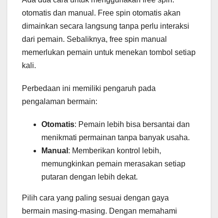
otomatis dan manual. Free spin otomatis akan
dimainkan secara langsung tanpa perlu interaksi
dari pemain. Sebaliknya, free spin manual
memerlukan pemain untuk menekan tombol setiap
kali.
Perbedaan ini memiliki pengaruh pada
pengalaman bermain:
Otomatis
: Pemain lebih bisa bersantai dan
menikmati permainan tanpa banyak usaha.
Manual
: Memberikan kontrol lebih,
memungkinkan pemain merasakan setiap
putaran dengan lebih dekat.
Pilih cara yang paling sesuai dengan gaya
bermain masing-masing. Dengan memahami