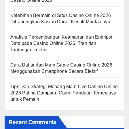
Casino Online 2026
Kelebihan Bermain di Situs Casino Online 2026
Dibandingkan Kasino Darat: Kenali Manfaatnya
Analisis Perkembangan Keamanan dan Enkripsi
Data pada Casino Online 2026: Tren dan
Tantangan Terkini
Cara Daftar dan Main Game Casino Online 2026
Menggunakan Smartphone Secara Efektif
Tips Dan Strategi Menang Main Live Casino Online
2026 Paling Gampang Cuan: Panduan Terpercaya
untuk Pemain
Recent Comments