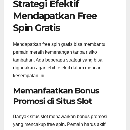
Strategi Efektif
Mendapatkan Free
Spin Gratis
Mendapatkan free spin gratis bisa membantu
pemain meraih kemenangan tanpa risiko
tambahan. Ada beberapa strategi yang bisa
digunakan agar lebih efektif dalam mencari
kesempatan ini.
Memanfaatkan Bonus
Promosi di Situs Slot
Banyak situs slot menawarkan bonus promosi
yang mencakup free spin. Pemain harus aktif