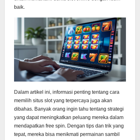
baik.
Dalam artikel ini, informasi penting tentang cara
memilih situs slot yang terpercaya juga akan
dibahas. Banyak orang ingin tahu tentang strategi
yang dapat meningkatkan peluang mereka dalam
mendapatkan free spin. Dengan tips dan trik yang
tepat, mereka bisa menikmati permainan sambil