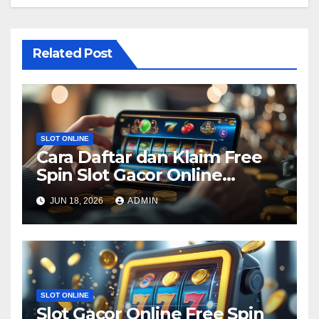
Related Post
SLOT ONLINE
Cara Daftar dan Klaim Free
Spin Slot Gacor Online
Terpercaya dengan Mudah
JUN 18, 2026
ADMIN
SLOT ONLINE
Slot Gacor Online Free Spin