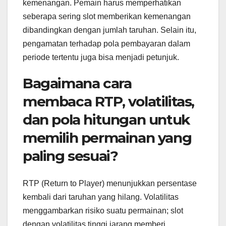
kemenangan. Pemain harus memperhatikan
seberapa sering slot memberikan kemenangan
dibandingkan dengan jumlah taruhan. Selain itu,
pengamatan terhadap pola pembayaran dalam
periode tertentu juga bisa menjadi petunjuk.
Bagaimana cara
membaca RTP, volatilitas,
dan pola hitungan untuk
memilih permainan yang
paling sesuai?
RTP (Return to Player) menunjukkan persentase
kembali dari taruhan yang hilang. Volatilitas
menggambarkan risiko suatu permainan; slot
dengan volatilitas tinggi jarang memberi