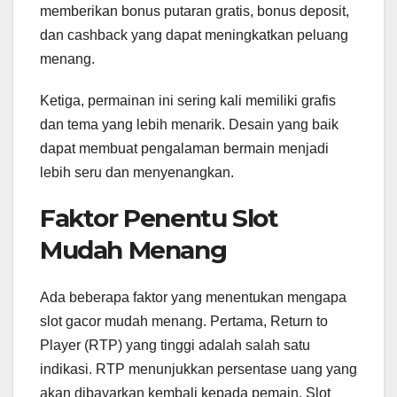
memberikan bonus putaran gratis, bonus deposit,
dan cashback yang dapat meningkatkan peluang
menang.
Ketiga, permainan ini sering kali memiliki grafis
dan tema yang lebih menarik. Desain yang baik
dapat membuat pengalaman bermain menjadi
lebih seru dan menyenangkan.
Faktor Penentu Slot
Mudah Menang
Ada beberapa faktor yang menentukan mengapa
slot gacor mudah menang. Pertama, Return to
Player (RTP) yang tinggi adalah salah satu
indikasi. RTP menunjukkan persentase uang yang
akan dibayarkan kembali kepada pemain. Slot