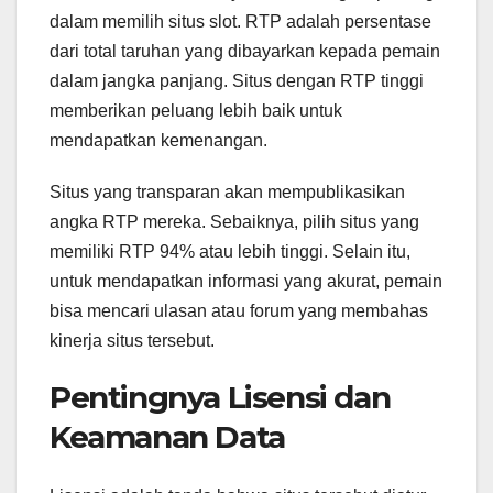
dalam memilih situs slot. RTP adalah persentase
dari total taruhan yang dibayarkan kepada pemain
dalam jangka panjang. Situs dengan RTP tinggi
memberikan peluang lebih baik untuk
mendapatkan kemenangan.
Situs yang transparan akan mempublikasikan
angka RTP mereka. Sebaiknya, pilih situs yang
memiliki RTP 94% atau lebih tinggi. Selain itu,
untuk mendapatkan informasi yang akurat, pemain
bisa mencari ulasan atau forum yang membahas
kinerja situs tersebut.
Pentingnya Lisensi dan
Keamanan Data