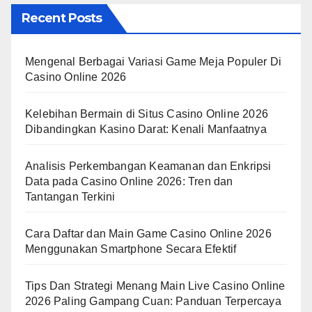
Recent Posts
Mengenal Berbagai Variasi Game Meja Populer Di
Casino Online 2026
Kelebihan Bermain di Situs Casino Online 2026
Dibandingkan Kasino Darat: Kenali Manfaatnya
Analisis Perkembangan Keamanan dan Enkripsi
Data pada Casino Online 2026: Tren dan
Tantangan Terkini
Cara Daftar dan Main Game Casino Online 2026
Menggunakan Smartphone Secara Efektif
Tips Dan Strategi Menang Main Live Casino Online
2026 Paling Gampang Cuan: Panduan Terpercaya