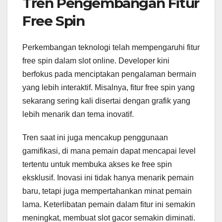
Tren Pengembangan Fitur
Free Spin
Perkembangan teknologi telah mempengaruhi fitur
free spin dalam slot online. Developer kini
berfokus pada menciptakan pengalaman bermain
yang lebih interaktif. Misalnya, fitur free spin yang
sekarang sering kali disertai dengan grafik yang
lebih menarik dan tema inovatif.
Tren saat ini juga mencakup penggunaan
gamifikasi, di mana pemain dapat mencapai level
tertentu untuk membuka akses ke free spin
eksklusif. Inovasi ini tidak hanya menarik pemain
baru, tetapi juga mempertahankan minat pemain
lama. Keterlibatan pemain dalam fitur ini semakin
meningkat, membuat slot gacor semakin diminati.