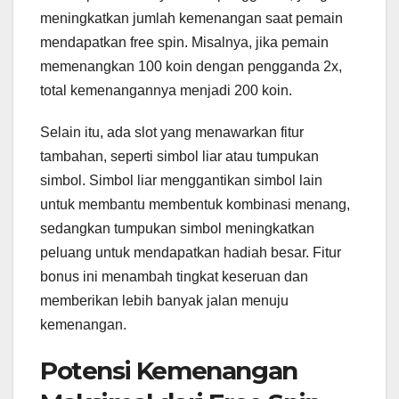
meningkatkan jumlah kemenangan saat pemain
mendapatkan free spin. Misalnya, jika pemain
memenangkan 100 koin dengan pengganda 2x,
total kemenangannya menjadi 200 koin.
Selain itu, ada slot yang menawarkan fitur
tambahan, seperti simbol liar atau tumpukan
simbol. Simbol liar menggantikan simbol lain
untuk membantu membentuk kombinasi menang,
sedangkan tumpukan simbol meningkatkan
peluang untuk mendapatkan hadiah besar. Fitur
bonus ini menambah tingkat keseruan dan
memberikan lebih banyak jalan menuju
kemenangan.
Potensi Kemenangan