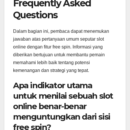
Frequently Asked
Questions
Dalam bagian ini, pembaca dapat menemukan
jawaban atas pertanyaan umum seputar slot
online dengan fitur free spin. Informasi yang
diberikan bertujuan untuk membantu pemain
memahami lebih baik tentang potensi
kemenangan dan strategi yang tepat.
Apa indikator utama
untuk menilai sebuah slot
online benar-benar
menguntungkan dari sisi
free spin?