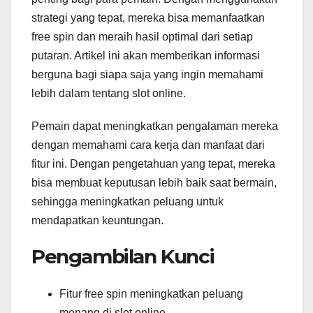
strategi yang tepat, mereka bisa memanfaatkan
free spin dan meraih hasil optimal dari setiap
putaran. Artikel ini akan memberikan informasi
berguna bagi siapa saja yang ingin memahami
lebih dalam tentang slot online.
Pemain dapat meningkatkan pengalaman mereka
dengan memahami cara kerja dan manfaat dari
fitur ini. Dengan pengetahuan yang tepat, mereka
bisa membuat keputusan lebih baik saat bermain,
sehingga meningkatkan peluang untuk
mendapatkan keuntungan.
Pengambilan Kunci
Fitur free spin meningkatkan peluang
menang di slot online.