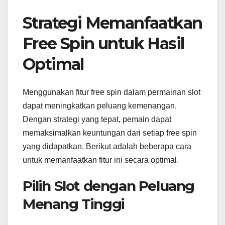
Strategi Memanfaatkan
Free Spin untuk Hasil
Optimal
Menggunakan fitur free spin dalam permainan slot
dapat meningkatkan peluang kemenangan.
Dengan strategi yang tepat, pemain dapat
memaksimalkan keuntungan dari setiap free spin
yang didapatkan. Berikut adalah beberapa cara
untuk memanfaatkan fitur ini secara optimal.
Pilih Slot dengan Peluang
Menang Tinggi