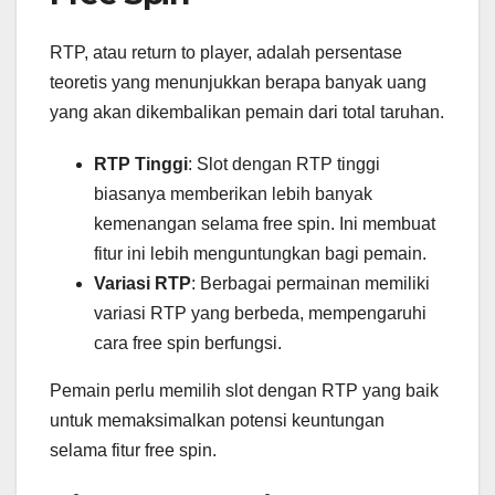
RTP, atau return to player, adalah persentase
teoretis yang menunjukkan berapa banyak uang
yang akan dikembalikan pemain dari total taruhan.
RTP Tinggi
: Slot dengan RTP tinggi
biasanya memberikan lebih banyak
kemenangan selama free spin. Ini membuat
fitur ini lebih menguntungkan bagi pemain.
Variasi RTP
: Berbagai permainan memiliki
variasi RTP yang berbeda, mempengaruhi
cara free spin berfungsi.
Pemain perlu memilih slot dengan RTP yang baik
untuk memaksimalkan potensi keuntungan
selama fitur free spin.