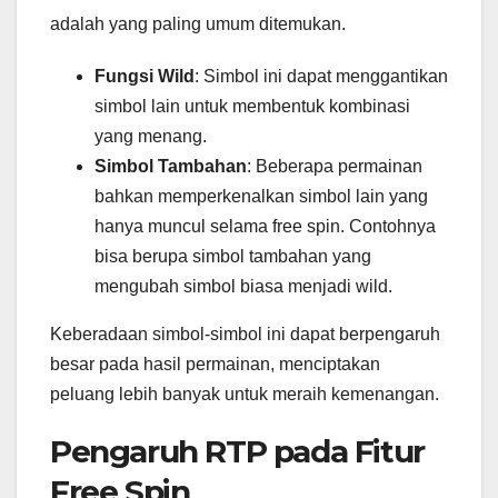
adalah yang paling umum ditemukan.
Fungsi Wild
: Simbol ini dapat menggantikan
simbol lain untuk membentuk kombinasi
yang menang.
Simbol Tambahan
: Beberapa permainan
bahkan memperkenalkan simbol lain yang
hanya muncul selama free spin. Contohnya
bisa berupa simbol tambahan yang
mengubah simbol biasa menjadi wild.
Keberadaan simbol-simbol ini dapat berpengaruh
besar pada hasil permainan, menciptakan
peluang lebih banyak untuk meraih kemenangan.
Pengaruh RTP pada Fitur
Free Spin