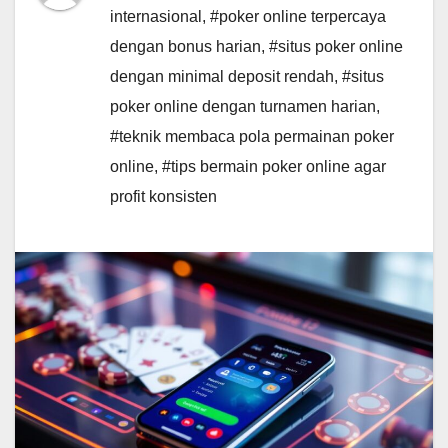
internasional
,
#poker online terpercaya
dengan bonus harian
,
#situs poker online
dengan minimal deposit rendah
,
#situs
poker online dengan turnamen harian
,
#teknik membaca pola permainan poker
online
,
#tips bermain poker online agar
profit konsisten