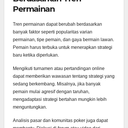
Permainan
Tren permainan dapat berubah berdasarkan
banyak faktor seperti popularitas varian
permainan, tipe pemain, dan gaya bermain lawan.
Pemain harus terbuka untuk menerapkan strategi
baru ketika diperlukan.
Mengikuti turnamen atau pertandingan online
dapat memberikan wawasan tentang strategi yang
sedang berkembang. Misalnya, jika banyak
pemain mulai agresif dengan taruhan,
mengadaptasi strategi bertahan mungkin lebih
menguntungkan.
Analisis pasar dan komunitas poker juga dapat