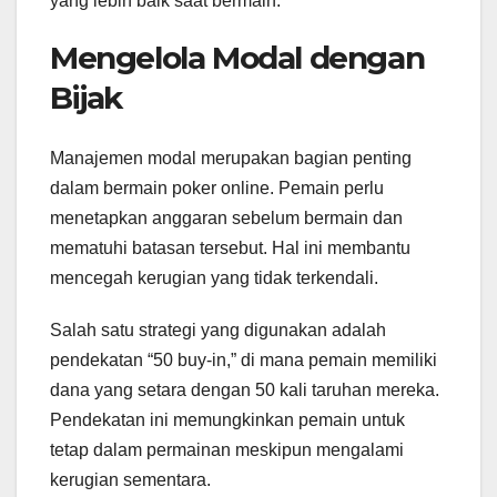
yang lebih baik saat bermain.
Mengelola Modal dengan
Bijak
Manajemen modal merupakan bagian penting
dalam bermain poker online. Pemain perlu
menetapkan anggaran sebelum bermain dan
mematuhi batasan tersebut. Hal ini membantu
mencegah kerugian yang tidak terkendali.
Salah satu strategi yang digunakan adalah
pendekatan “50 buy-in,” di mana pemain memiliki
dana yang setara dengan 50 kali taruhan mereka.
Pendekatan ini memungkinkan pemain untuk
tetap dalam permainan meskipun mengalami
kerugian sementara.