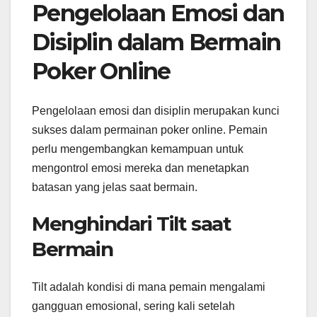
Pengelolaan Emosi dan
Disiplin dalam Bermain
Poker Online
Pengelolaan emosi dan disiplin merupakan kunci
sukses dalam permainan poker online. Pemain
perlu mengembangkan kemampuan untuk
mengontrol emosi mereka dan menetapkan
batasan yang jelas saat bermain.
Menghindari Tilt saat
Bermain
Tilt adalah kondisi di mana pemain mengalami
gangguan emosional, sering kali setelah