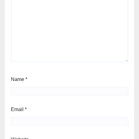
Name
*
Email
*