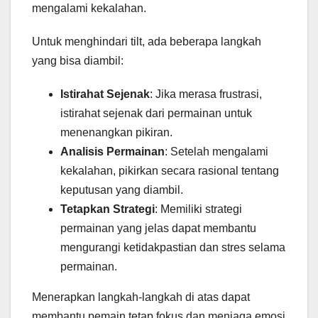
mengalami kekalahan.
Untuk menghindari tilt, ada beberapa langkah
yang bisa diambil:
Istirahat Sejenak
: Jika merasa frustrasi,
istirahat sejenak dari permainan untuk
menenangkan pikiran.
Analisis Permainan
: Setelah mengalami
kekalahan, pikirkan secara rasional tentang
keputusan yang diambil.
Tetapkan Strategi
: Memiliki strategi
permainan yang jelas dapat membantu
mengurangi ketidakpastian dan stres selama
permainan.
Menerapkan langkah-langkah di atas dapat
membantu pemain tetap fokus dan menjaga emosi