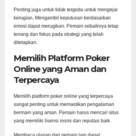
Penting juga untuk tidak tergoda untuk mengejar
kerugian. Mengambil keputusan berdasarkan
emosi dapat merugikan. Pemain sebaiknya tetap
tenang dan fokus pada strategi yang telah
ditetapkan.
Memilih Platform Poker
Online yang Aman dan
Terpercaya
Memilih platform poker online yang terpercaya
sangat penting untuk memastikan pengalaman
bermain yang aman. Pemain harus mencari situs
yang memiliki lisensi resmi dan reputasi baik.
Membaca ulasan dari pemain lain dapat