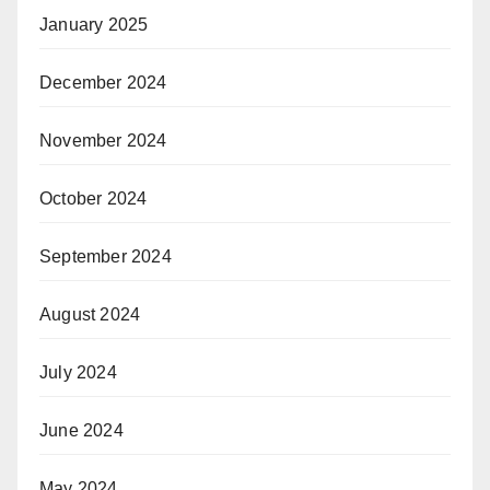
January 2025
December 2024
November 2024
October 2024
September 2024
August 2024
July 2024
June 2024
May 2024