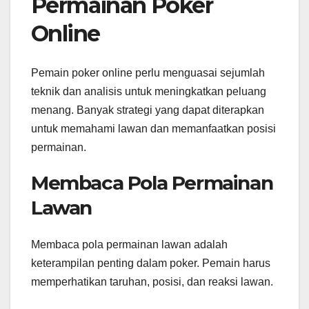
Permainan Poker
Online
Pemain poker online perlu menguasai sejumlah
teknik dan analisis untuk meningkatkan peluang
menang. Banyak strategi yang dapat diterapkan
untuk memahami lawan dan memanfaatkan posisi
permainan.
Membaca Pola Permainan
Lawan
Membaca pola permainan lawan adalah
keterampilan penting dalam poker. Pemain harus
memperhatikan taruhan, posisi, dan reaksi lawan.