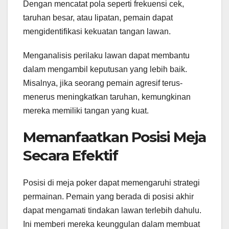
Dengan mencatat pola seperti frekuensi cek,
taruhan besar, atau lipatan, pemain dapat
mengidentifikasi kekuatan tangan lawan.
Menganalisis perilaku lawan dapat membantu
dalam mengambil keputusan yang lebih baik.
Misalnya, jika seorang pemain agresif terus-
menerus meningkatkan taruhan, kemungkinan
mereka memiliki tangan yang kuat.
Memanfaatkan Posisi Meja
Secara Efektif
Posisi di meja poker dapat memengaruhi strategi
permainan. Pemain yang berada di posisi akhir
dapat mengamati tindakan lawan terlebih dahulu.
Ini memberi mereka keunggulan dalam membuat