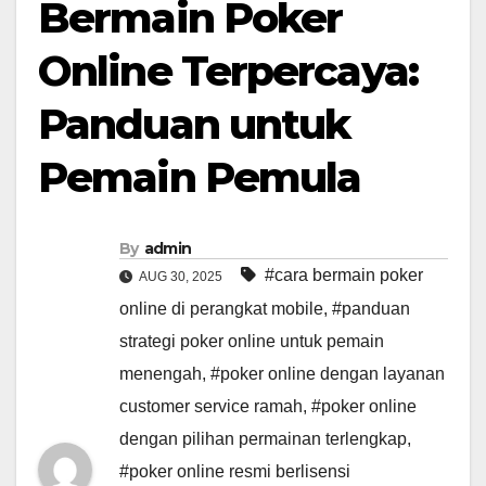
Bermain Poker
Online Terpercaya:
Panduan untuk
Pemain Pemula
By
admin
#cara bermain poker
AUG 30, 2025
online di perangkat mobile
,
#panduan
strategi poker online untuk pemain
menengah
,
#poker online dengan layanan
customer service ramah
,
#poker online
dengan pilihan permainan terlengkap
,
#poker online resmi berlisensi