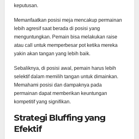
keputusan.
Memanfaatkan posisi meja mencakup permainan
lebih agresif saat berada di posisi yang
menguntungkan. Pemain bisa melakukan raise
atau call untuk memperbesar pot ketika mereka
yakin akan tangan yang lebih baik.
Sebaliknya, di posisi awal, pemain harus lebih
selektif dalam memilih tangan untuk dimainkan.
Memahami posisi dan dampaknya pada
permainan dapat memberikan keuntungan
kompetitif yang signifikan.
Strategi Bluffing yang
Efektif