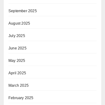
September 2025
August 2025
July 2025
June 2025
May 2025
April 2025
March 2025
February 2025