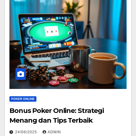
POKER ONLINE
Bonus Poker Online: Strategi
Menang dan Tips Terbaik
24/06/2025
ADMIN