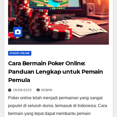
POKER ONLINE
Cara Bermain Poker Online:
Panduan Lengkap untuk Pemain
Pemula
26/06/2025
ADMIN
Poker online telah menjadi permainan yang sangat
populer di seluruh dunia, termasuk di Indonesia. Cara
bermain yang tepat dapat membantu pemain