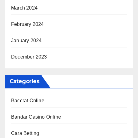
March 2024
February 2024
January 2024
December 2023
Categories
Baccrat Online
Bandar Casino Online
Cara Betting