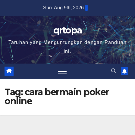
Skip
Sun. Aug 9th, 2026
to
content
qrtopa
Taruhan yang Menguntungkan dengan Panduan
Ini.
Tag:
cara bermain poker
online