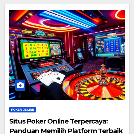
POKER ONLINE
Situs Poker Online Terpercaya:
Panduan Memilih Platform Terbaik