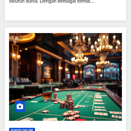
seluruh dunia. Dengan berbagai format…
POKER ONLINE