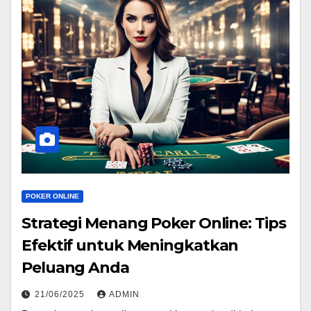
POKER ONLINE
Strategi Menang Poker Online: Tips
Efektif untuk Meningkatkan
Peluang Anda
21/06/2025
ADMIN