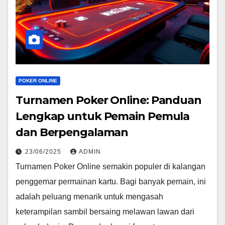
POKER ONLINE
Turnamen Poker Online: Panduan
Lengkap untuk Pemain Pemula
dan Berpengalaman
23/06/2025
ADMIN
Turnamen Poker Online semakin populer di kalangan
penggemar permainan kartu. Bagi banyak pemain, ini
adalah peluang menarik untuk mengasah
keterampilan sambil bersaing melawan lawan dari