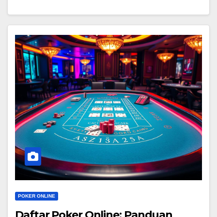
POKER ONLINE
Daftar Poker Online: Panduan