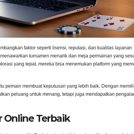
mbangkan faktor seperti lisensi, reputasi, dan kualitas layanan
g menawarkan turnamen menarik dan meja permainan yang ses
plorasi yang tepat, mereka bisa menemukan platform yang mem
tu pemain membuat keputusan yang lebih baik. Dengan memil
katkan peluang untuk menang, tetapi juga mendapatkan pengal
 Online Terbaik