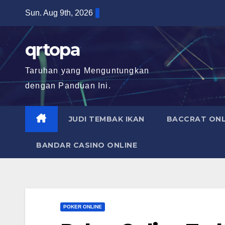
Skip
Sun. Aug 9th, 2026
to
content
qrtopa
Taruhan yang Menguntungkan
dengan Panduan Ini.
JUDI TEMBAK IKAN
BACCRAT ONL
BANDAR CASINO ONLINE
POKER ONLINE