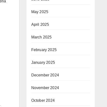
eria
May 2025
April 2025
March 2025
February 2025
January 2025
December 2024
November 2024
October 2024
t