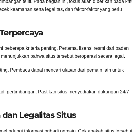
imbangan teliti. Pada bagian ini, fokus akan diberikan pada krit
cek keamanan serta legalitas, dan faktor-faktor yang perlu
 Terpercaya
 beberapa kriteria penting. Pertama, lisensi resmi dari badan
enunjukkan bahwa situs tersebut beroperasi secara legal.
ting. Pembaca dapat mencari ulasan dari pemain lain untuk
jadi pertimbangan. Pastikan situs menyediakan dukungan 24/7
an Legalitas Situs
melindungi informasi pribadi pemain. Cek apakah situs tersebu