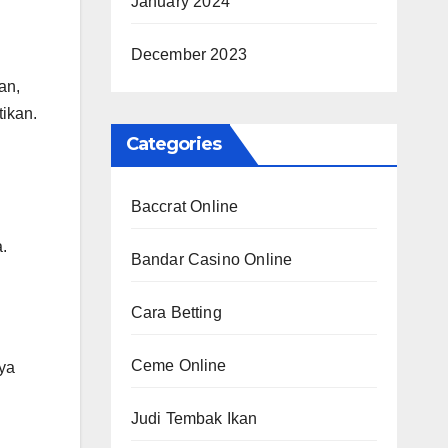
January 2024
December 2023
an,
ikan.
Categories
Baccrat Online
.
Bandar Casino Online
Cara Betting
Ceme Online
ya
Judi Tembak Ikan