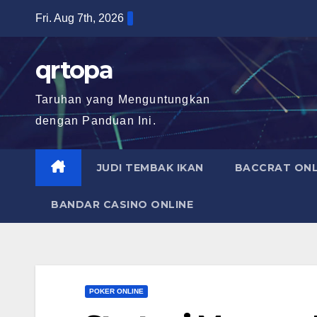
Skip
Fri. Aug 7th, 2026
to
content
qrtopa
Taruhan yang Menguntungkan
dengan Panduan Ini.
JUDI TEMBAK IKAN
BACCRAT ONL
BANDAR CASINO ONLINE
POKER ONLINE