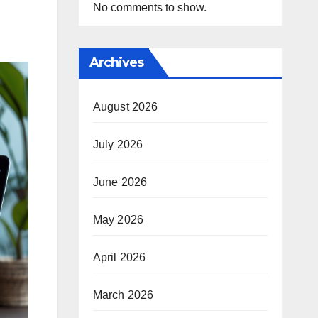
No comments to show.
Archives
August 2026
July 2026
June 2026
May 2026
April 2026
March 2026