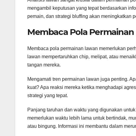
mengambil keputusan yang tepat berdasarkan info
pemain, dan strategi bluffing akan meningkatkan
Membaca Pola Permainan
Membaca pola permainan lawan memerlukan perha
lawan mempertaruhkan chip, melipat, atau menaikk
tangan mereka.
Mengamati tren permainan lawan juga penting. A
kuat? Apa reaksi mereka ketika menghadapi agre
strategi yang tepat.
Panjang taruhan dan waktu yang digunakan untuk
memerlukan waktu lebih lama untuk bertindak, m
atau bingung. Informasi ini membantu dalam meru