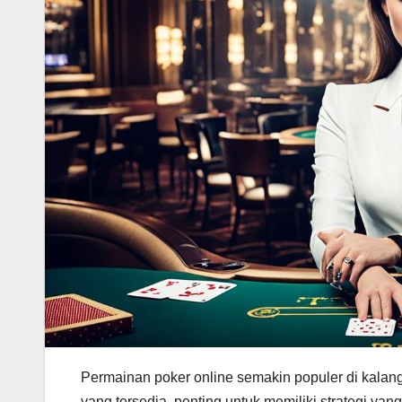
Permainan poker online semakin populer di kalan
yang tersedia, penting untuk memiliki strategi ya