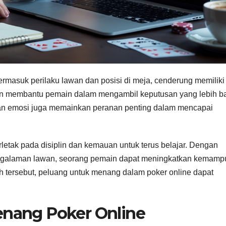
masuk perilaku lawan dan posisi di meja, cenderung memiliki
kan membantu pemain dalam mengambil keputusan yang lebih b
 dan emosi juga memainkan peranan penting dalam mencapai
letak pada disiplin dan kemauan untuk terus belajar. Dengan
engalaman lawan, seorang pemain dapat meningkatkan kemam
h tersebut, peluang untuk menang dalam poker online dapat
enang Poker Online