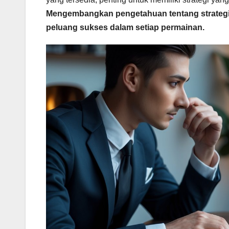
Mengembangkan pengetahuan tentang strategi
peluang sukses dalam setiap permainan.