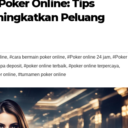
Poker Online: Tips
ningkatkan Peluang
line
,
#cara bermain poker online
,
#Poker online 24 jam
,
#Poker
npa deposit
,
#poker online terbaik
,
#poker online terpercaya
,
r online
,
#turnamen poker online