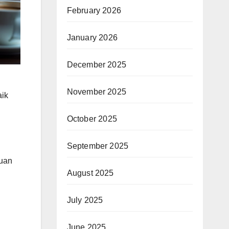
February 2026
January 2026
December 2025
November 2025
aik
October 2025
September 2025
puan
August 2025
July 2025
June 2025