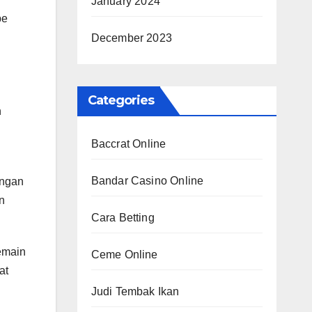
January 2024
pe
December 2023
Categories
n
Baccrat Online
Bandar Casino Online
angan
n
Cara Betting
emain
Ceme Online
at
Judi Tembak Ikan