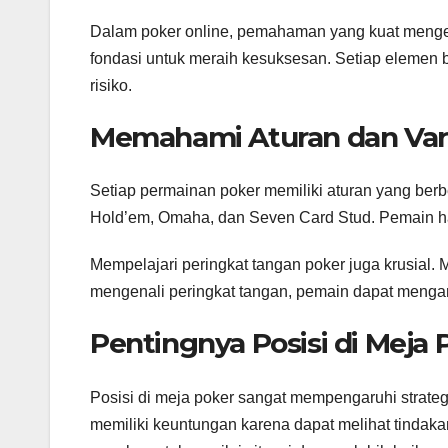
Dalam poker online, pemahaman yang kuat menge
fondasi untuk meraih kesuksesan. Setiap elemen
risiko.
Memahami Aturan dan Var
Setiap permainan poker memiliki aturan yang ber
Hold’em, Omaha, dan Seven Card Stud. Pemain har
Mempelajari peringkat tangan poker juga krusial. Mi
mengenali peringkat tangan, pemain dapat mengamb
Pentingnya Posisi di Meja 
Posisi di meja poker sangat mempengaruhi strategi
memiliki keuntungan karena dapat melihat tinda