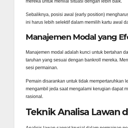
mereka untuk menilai situasi dengan lebih baik.
Sebaliknya, posisi awal (early position) mengharu
ini harus lebih selektif dalam memilih kartu awal 
Manajemen Modal yang Efe
Manajemen modal adalah kunci untuk bertahan d
taruhan yang sesuai dengan bankroll mereka. Me
sesi permainan.
Pemain disarankan untuk tidak mempertaruhkan lebi
mengambil jeda saat mengalami kerugian dapat 
rasional.
Teknik Analisa Lawan 
Analisis lawan sangat krusial dalam permainan 