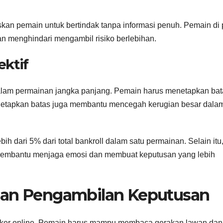
skan pemain untuk bertindak tanpa informasi penuh. Pemain di 
dan menghindari mengambil risiko berlebihan.
ktif
alam permainan jangka panjang. Pemain harus menetapkan bat
netapkan batas juga membantu mencegah kerugian besar dalam
h dari 5% dari total bankroll dalam satu permainan. Selain itu
membantu menjaga emosi dan membuat keputusan yang lebih
dan Pengambilan Keputusan
poker online. Pemain harus mampu membaca gerakan lawan dan