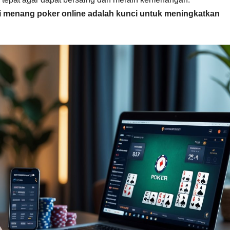
 menang poker online adalah kunci untuk meningkatkan