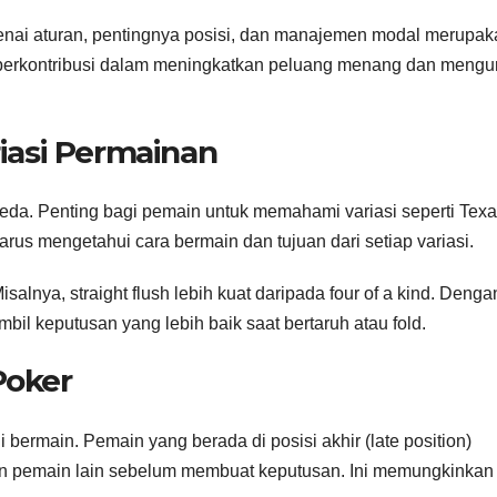
nai aturan, pentingnya posisi, dan manajemen modal merupak
 berkontribusi dalam meningkatkan peluang menang dan mengu
iasi Permainan
beda. Penting bagi pemain untuk memahami variasi seperti Tex
us mengetahui cara bermain dan tujuan dari setiap variasi.
salnya, straight flush lebih kuat daripada four of a kind. Denga
il keputusan yang lebih baik saat bertaruh atau fold.
Poker
 bermain. Pemain yang berada di posisi akhir (late position)
kan pemain lain sebelum membuat keputusan. Ini memungkinkan