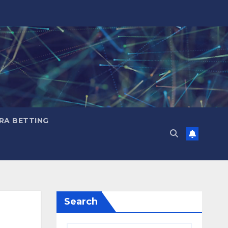
RA BETTING
Search