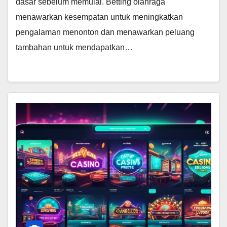
dasar sebelum memulai. Betting olahraga
menawarkan kesempatan untuk meningkatkan
pengalaman menonton dan menawarkan peluang
tambahan untuk mendapatkan…