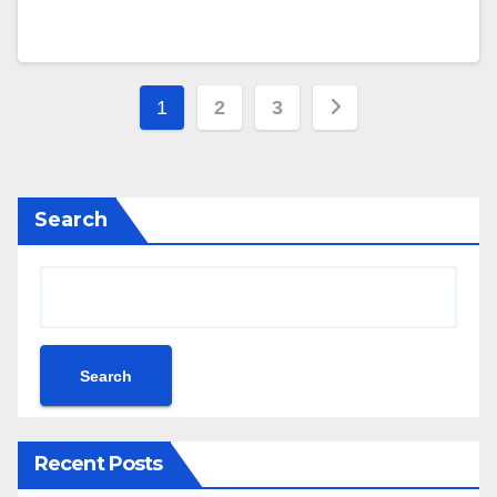
Posts
1
2
3
pagination
Search
Search
Recent Posts