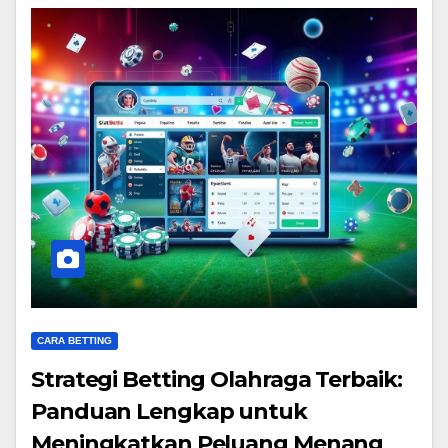
CARA BETTING
Strategi Betting Olahraga Terbaik:
Panduan Lengkap untuk
Meningkatkan Peluang Menang