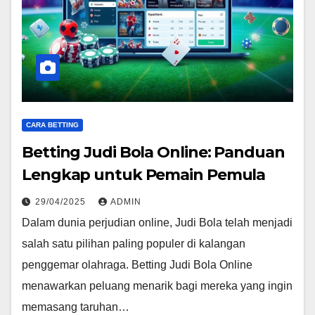
CARA BETTING
Betting Judi Bola Online: Panduan
Lengkap untuk Pemain Pemula
29/04/2025
ADMIN
Dalam dunia perjudian online, Judi Bola telah menjadi
salah satu pilihan paling populer di kalangan
penggemar olahraga. Betting Judi Bola Online
menawarkan peluang menarik bagi mereka yang ingin
memasang taruhan…