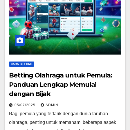
CARA BETTING
Betting Olahraga untuk Pemula:
Panduan Lengkap Memulai
dengan Bijak
05/07/2025
ADMIN
Bagi pemula yang tertarik dengan dunia taruhan
olahraga, penting untuk memahami beberapa aspek