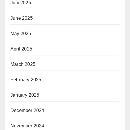
July 2025
June 2025
May 2025
April 2025
March 2025
February 2025
January 2025
December 2024
November 2024