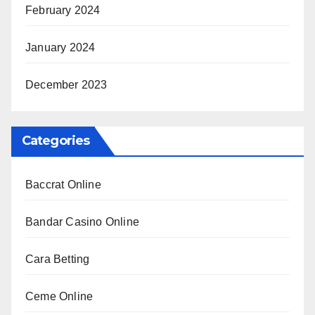
February 2024
January 2024
December 2023
Categories
Baccrat Online
Bandar Casino Online
Cara Betting
Ceme Online