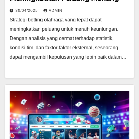
30/04/2025
ADMIN
Strategi betting olahraga yang tepat dapat
meningkatkan peluang untuk meraih keuntungan.
Dengan analisis yang cermat terhadap statistik,
kondisi tim, dan faktor-faktor eksternal, seseorang
dapat mengambil keputusan yang lebih baik dalam…