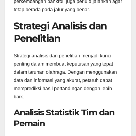
perkembangan bankroll juga perlu dijalankan agar
tetap berada pada jalur yang benar.
Strategi Analisis dan
Penelitian
Strategi analisis dan penelitian menjadi kunci
penting dalam membuat keputusan yang tepat
dalam taruhan olahraga. Dengan menggunakan
data dan informasi yang akurat, petaruh dapat
memprediksi hasil pertandingan dengan lebih
baik.
Analisis Statistik Tim dan
Pemain