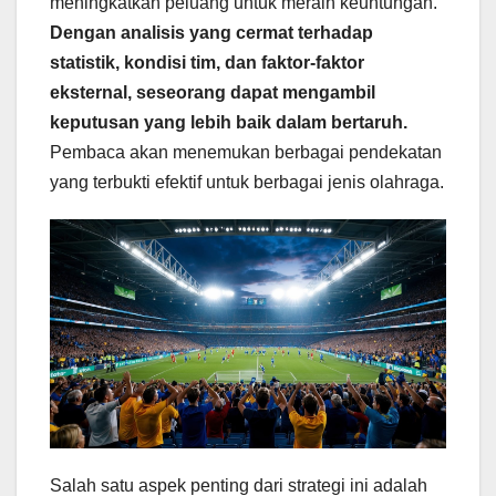
meningkatkan peluang untuk meraih keuntungan.
Dengan analisis yang cermat terhadap
statistik, kondisi tim, dan faktor-faktor
eksternal, seseorang dapat mengambil
keputusan yang lebih baik dalam bertaruh.
Pembaca akan menemukan berbagai pendekatan
yang terbukti efektif untuk berbagai jenis olahraga.
Salah satu aspek penting dari strategi ini adalah