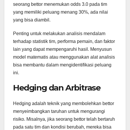
seorang bettor menemukan odds 3.0 pada tim
yang memiliki peluang menang 30%, ada nilai
yang bisa diambil.
Penting untuk melakukan analisis mendalam
terhadap statistik tim, performa pemain, dan faktor
lain yang dapat mempengaruhi hasil. Menyusun
model matematis atau menggunakan alat analisis
bisa membantu dalam mengidentifikasi peluang
ini.
Hedging dan Arbitrase
Hedging adalah teknik yang membolehkan bettor
menyeimbangkan taruhan untuk mengurangi
risiko. Misalnya, jika seorang bettor telah bertaruh
pada satu tim dan kondisi berubah, mereka bisa