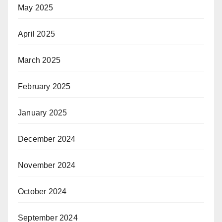
May 2025
April 2025
March 2025
February 2025
January 2025
December 2024
November 2024
October 2024
September 2024