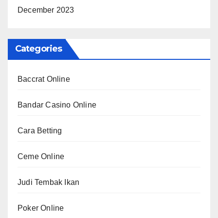
December 2023
Categories
Baccrat Online
Bandar Casino Online
Cara Betting
Ceme Online
Judi Tembak Ikan
Poker Online