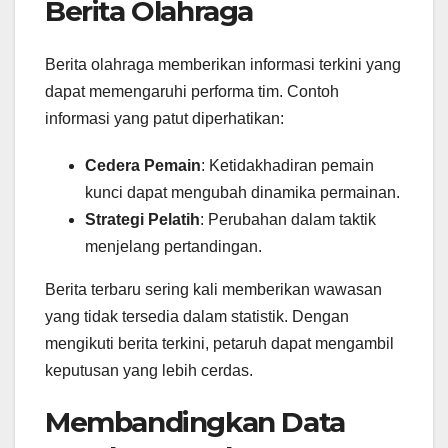
Berita Olahraga
Berita olahraga memberikan informasi terkini yang
dapat memengaruhi performa tim. Contoh
informasi yang patut diperhatikan:
Cedera Pemain
: Ketidakhadiran pemain
kunci dapat mengubah dinamika permainan.
Strategi Pelatih
: Perubahan dalam taktik
menjelang pertandingan.
Berita terbaru sering kali memberikan wawasan
yang tidak tersedia dalam statistik. Dengan
mengikuti berita terkini, petaruh dapat mengambil
keputusan yang lebih cerdas.
Membandingkan Data