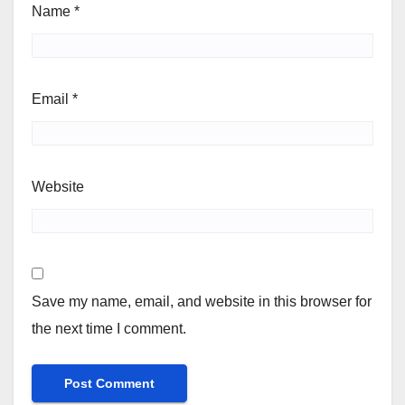
Name
*
Email
*
Website
Save my name, email, and website in this browser for
the next time I comment.