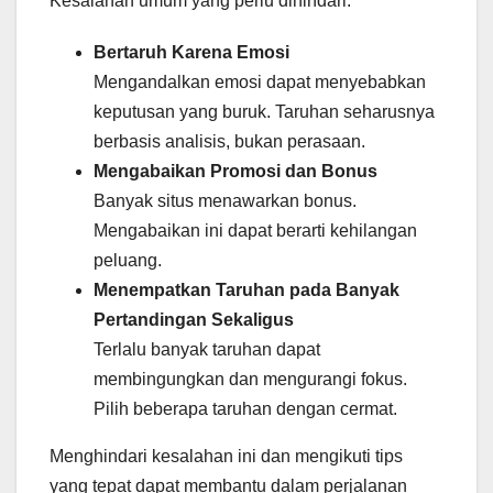
Kesalahan umum yang perlu dihindari:
Bertaruh Karena Emosi
Mengandalkan emosi dapat menyebabkan
keputusan yang buruk. Taruhan seharusnya
berbasis analisis, bukan perasaan.
Mengabaikan Promosi dan Bonus
Banyak situs menawarkan bonus.
Mengabaikan ini dapat berarti kehilangan
peluang.
Menempatkan Taruhan pada Banyak
Pertandingan Sekaligus
Terlalu banyak taruhan dapat
membingungkan dan mengurangi fokus.
Pilih beberapa taruhan dengan cermat.
Menghindari kesalahan ini dan mengikuti tips
yang tepat dapat membantu dalam perjalanan