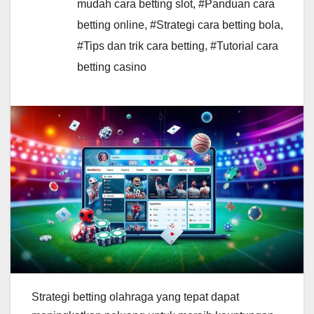
mudah cara betting slot
,
#Panduan cara
betting online
,
#Strategi cara betting bola
,
#Tips dan trik cara betting
,
#Tutorial cara
betting casino
Strategi betting olahraga yang tepat dapat