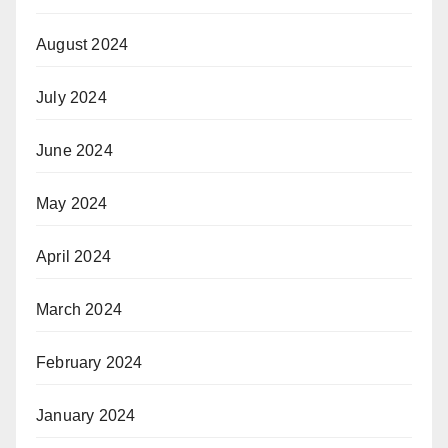
August 2024
July 2024
June 2024
May 2024
April 2024
March 2024
February 2024
January 2024