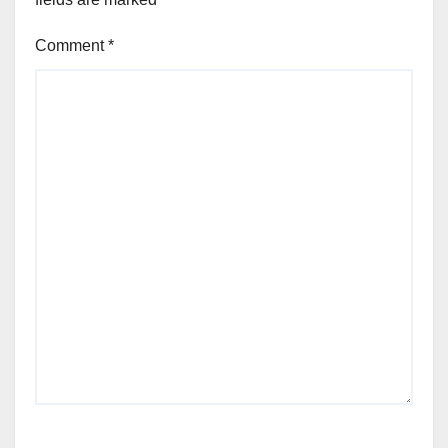
Comment
*