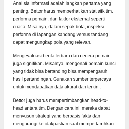
Analisis informasi adalah langkah pertama yang
penting. Bettor harus memperhatikan statistik tim,
performa pemain, dan faktor eksternal seperti
cuaca. Misalnya, dalam sepak bola, inspeksi
performa di lapangan kandang versus tandang
dapat mengungkap pola yang relevan.
Mengevaluasi berita terbaru dan cedera pemain
juga signifikan. Misalnya, mengenali pemain kunci
yang tidak bisa bertanding bisa mempengaruhi
hasil pertandingan. Gunakan sumber terpercaya
untuk mendapatkan data akurat dan terkini.
Bettor juga harus mempertimbangkan head-to-
head antara tim. Dengan cara ini, mereka dapat
menyusun strategi yang berbasis fakta dan
mengurangi ketidakpastian saat mempertaruhkan