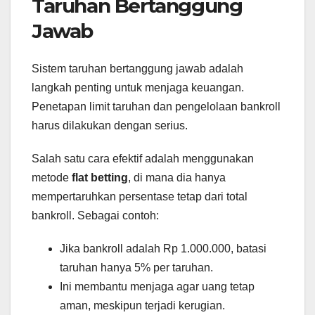
Taruhan Bertanggung
Jawab
Sistem taruhan bertanggung jawab adalah
langkah penting untuk menjaga keuangan.
Penetapan limit taruhan dan pengelolaan bankroll
harus dilakukan dengan serius.
Salah satu cara efektif adalah menggunakan
metode
flat betting
, di mana dia hanya
mempertaruhkan persentase tetap dari total
bankroll. Sebagai contoh:
Jika bankroll adalah Rp 1.000.000, batasi
taruhan hanya 5% per taruhan.
Ini membantu menjaga agar uang tetap
aman, meskipun terjadi kerugian.