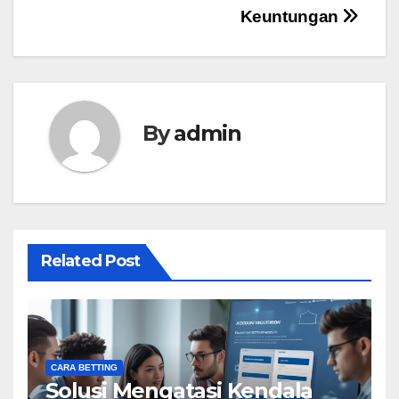
Keuntungan
By
admin
Related Post
CARA BETTING
Solusi Mengatasi Kendala