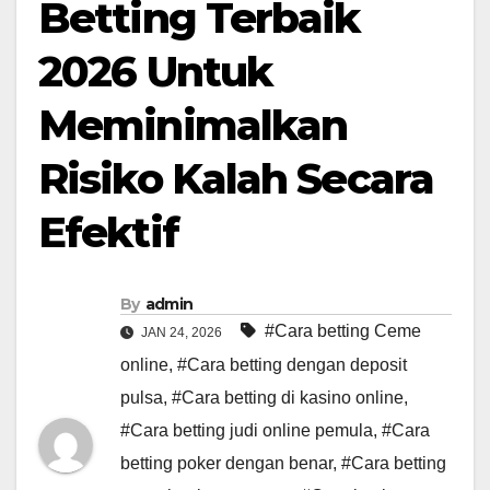
Betting Terbaik
2026 Untuk
Meminimalkan
Risiko Kalah Secara
Efektif
By
admin
#Cara betting Ceme
JAN 24, 2026
online
,
#Cara betting dengan deposit
pulsa
,
#Cara betting di kasino online
,
#Cara betting judi online pemula
,
#Cara
betting poker dengan benar
,
#Cara betting