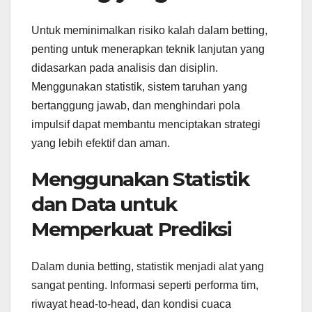
Untuk meminimalkan risiko kalah dalam betting,
penting untuk menerapkan teknik lanjutan yang
didasarkan pada analisis dan disiplin.
Menggunakan statistik, sistem taruhan yang
bertanggung jawab, dan menghindari pola
impulsif dapat membantu menciptakan strategi
yang lebih efektif dan aman.
Menggunakan Statistik
dan Data untuk
Memperkuat Prediksi
Dalam dunia betting, statistik menjadi alat yang
sangat penting. Informasi seperti performa tim,
riwayat head-to-head, dan kondisi cuaca