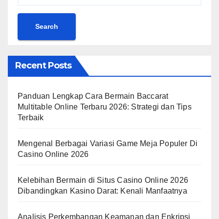
Search
Recent Posts
Panduan Lengkap Cara Bermain Baccarat
Multitable Online Terbaru 2026: Strategi dan Tips
Terbaik
Mengenal Berbagai Variasi Game Meja Populer Di
Casino Online 2026
Kelebihan Bermain di Situs Casino Online 2026
Dibandingkan Kasino Darat: Kenali Manfaatnya
Analisis Perkembangan Keamanan dan Enkripsi