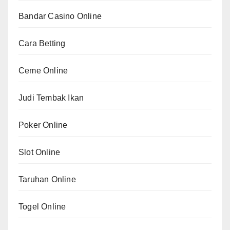
Bandar Casino Online
Cara Betting
Ceme Online
Judi Tembak Ikan
Poker Online
Slot Online
Taruhan Online
Togel Online