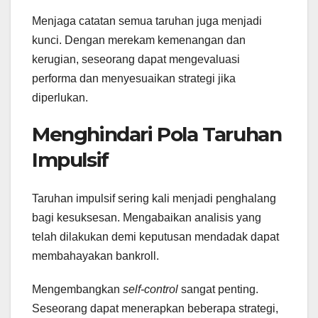
Menjaga catatan semua taruhan juga menjadi
kunci. Dengan merekam kemenangan dan
kerugian, seseorang dapat mengevaluasi
performa dan menyesuaikan strategi jika
diperlukan.
Menghindari Pola Taruhan
Impulsif
Taruhan impulsif sering kali menjadi penghalang
bagi kesuksesan. Mengabaikan analisis yang
telah dilakukan demi keputusan mendadak dapat
membahayakan bankroll.
Mengembangkan
self-control
sangat penting.
Seseorang dapat menerapkan beberapa strategi,