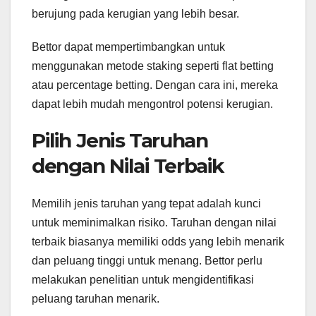
berujung pada kerugian yang lebih besar.
Bettor dapat mempertimbangkan untuk
menggunakan metode staking seperti flat betting
atau percentage betting. Dengan cara ini, mereka
dapat lebih mudah mengontrol potensi kerugian.
Pilih Jenis Taruhan
dengan Nilai Terbaik
Memilih jenis taruhan yang tepat adalah kunci
untuk meminimalkan risiko. Taruhan dengan nilai
terbaik biasanya memiliki odds yang lebih menarik
dan peluang tinggi untuk menang. Bettor perlu
melakukan penelitian untuk mengidentifikasi
peluang taruhan menarik.