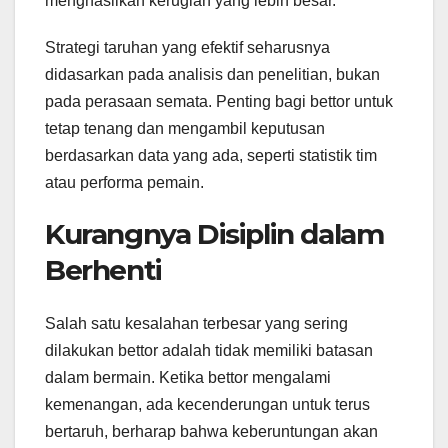
menghasilkan kerugian yang lebih besar.
Strategi taruhan yang efektif seharusnya
didasarkan pada analisis dan penelitian, bukan
pada perasaan semata. Penting bagi bettor untuk
tetap tenang dan mengambil keputusan
berdasarkan data yang ada, seperti statistik tim
atau performa pemain.
Kurangnya Disiplin dalam
Berhenti
Salah satu kesalahan terbesar yang sering
dilakukan bettor adalah tidak memiliki batasan
dalam bermain. Ketika bettor mengalami
kemenangan, ada kecenderungan untuk terus
bertaruh, berharap bahwa keberuntungan akan