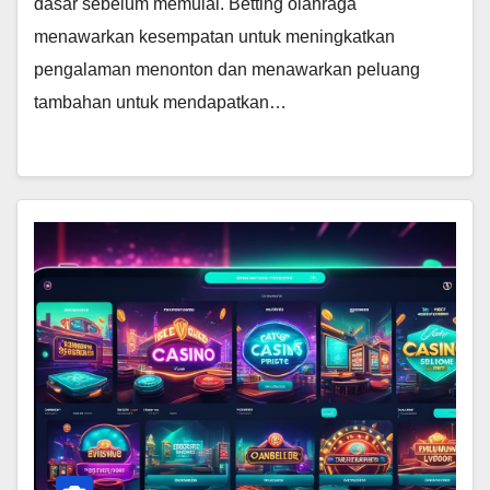
dasar sebelum memulai. Betting olahraga
menawarkan kesempatan untuk meningkatkan
pengalaman menonton dan menawarkan peluang
tambahan untuk mendapatkan…