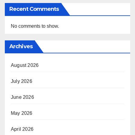
Recent Comments
No comments to show.
Archives
August 2026
July 2026
June 2026
May 2026
April 2026