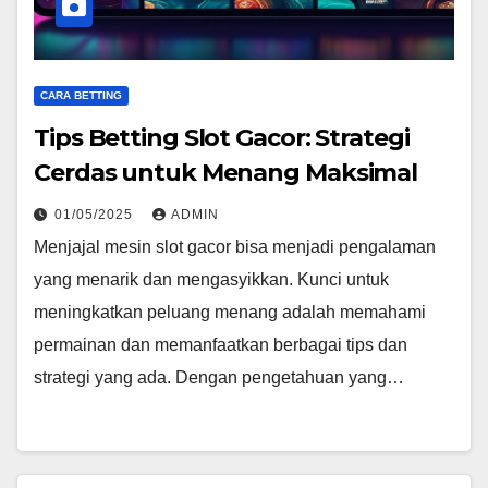
CARA BETTING
Tips Betting Slot Gacor: Strategi
Cerdas untuk Menang Maksimal
01/05/2025
ADMIN
Menjajal mesin slot gacor bisa menjadi pengalaman
yang menarik dan mengasyikkan. Kunci untuk
meningkatkan peluang menang adalah memahami
permainan dan memanfaatkan berbagai tips dan
strategi yang ada. Dengan pengetahuan yang…