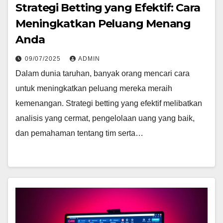
Strategi Betting yang Efektif: Cara
Meningkatkan Peluang Menang
Anda
09/07/2025
ADMIN
Dalam dunia taruhan, banyak orang mencari cara
untuk meningkatkan peluang mereka meraih
kemenangan. Strategi betting yang efektif melibatkan
analisis yang cermat, pengelolaan uang yang baik,
dan pemahaman tentang tim serta…