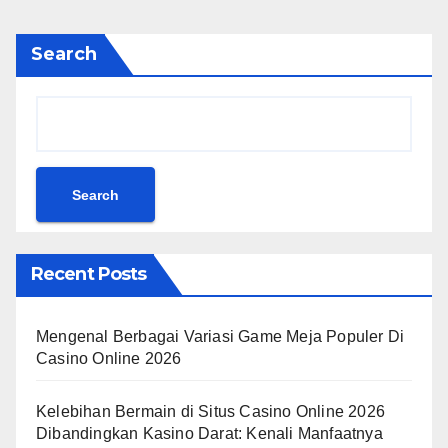
Search
Search
Recent Posts
Mengenal Berbagai Variasi Game Meja Populer Di
Casino Online 2026
Kelebihan Bermain di Situs Casino Online 2026
Dibandingkan Kasino Darat: Kenali Manfaatnya