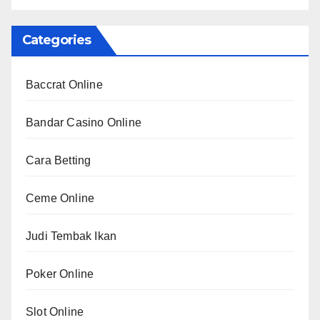
Categories
Baccrat Online
Bandar Casino Online
Cara Betting
Ceme Online
Judi Tembak Ikan
Poker Online
Slot Online