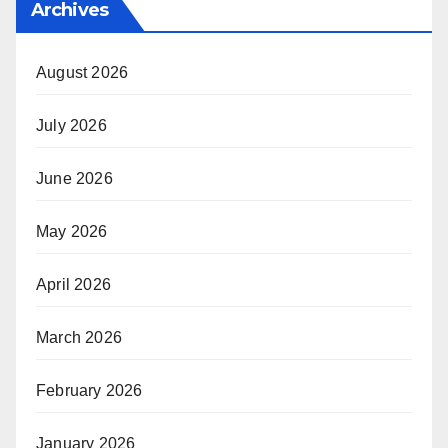
Archives
August 2026
July 2026
June 2026
May 2026
April 2026
March 2026
February 2026
January 2026