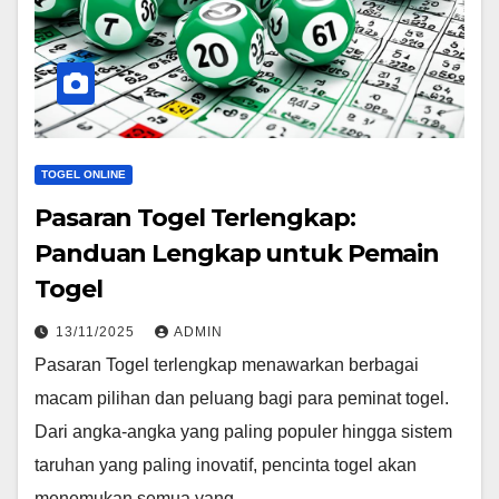
TOGEL ONLINE
Pasaran Togel Terlengkap:
Panduan Lengkap untuk Pemain
Togel
13/11/2025
ADMIN
Pasaran Togel terlengkap menawarkan berbagai
macam pilihan dan peluang bagi para peminat togel.
Dari angka-angka yang paling populer hingga sistem
taruhan yang paling inovatif, pencinta togel akan
menemukan semua yang…