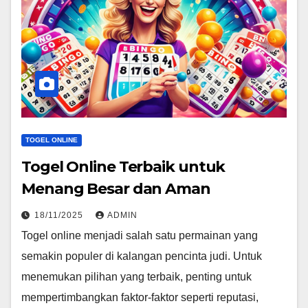
TOGEL ONLINE
Togel Online Terbaik untuk
Menang Besar dan Aman
18/11/2025
ADMIN
Togel online menjadi salah satu permainan yang
semakin populer di kalangan pencinta judi. Untuk
menemukan pilihan yang terbaik, penting untuk
mempertimbangkan faktor-faktor seperti reputasi,