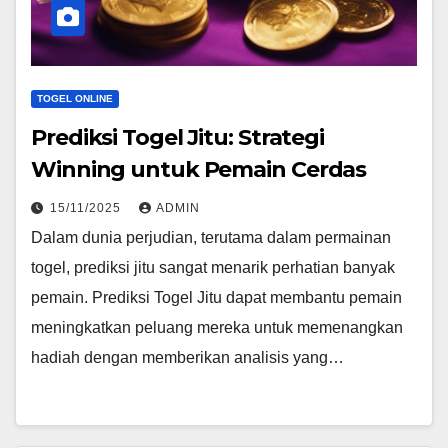
TOGEL ONLINE
Prediksi Togel Jitu: Strategi
Winning untuk Pemain Cerdas
15/11/2025
ADMIN
Dalam dunia perjudian, terutama dalam permainan
togel, prediksi jitu sangat menarik perhatian banyak
pemain. Prediksi Togel Jitu dapat membantu pemain
meningkatkan peluang mereka untuk memenangkan
hadiah dengan memberikan analisis yang…