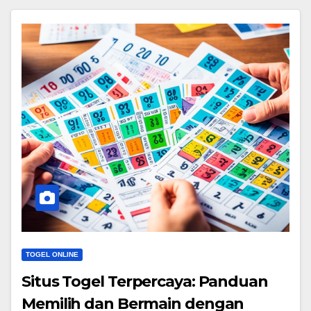
TOGEL ONLINE
Situs Togel Terpercaya: Panduan
Memilih dan Bermain dengan