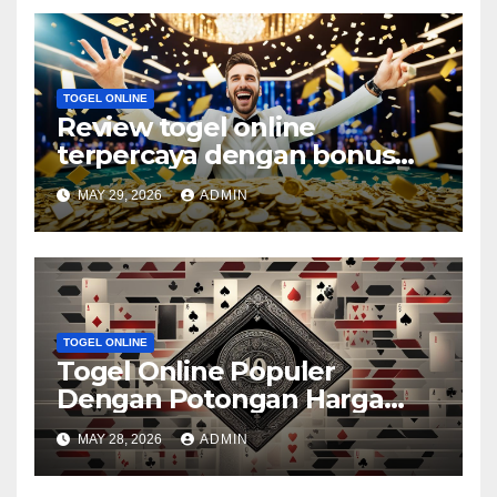
TOGEL ONLINE
Review togel online
terpercaya dengan bonus
dan diskon terbaik 2026 —
MAY 29, 2026
ADMIN
Trusted Platforms, Bonus
Breakdown, and How to
Choose
TOGEL ONLINE
Togel Online Populer
Dengan Potongan Harga
Terbesar Untuk Member
MAY 28, 2026
ADMIN
Setia — Exclusive Discounts
and Loyalty Benefits