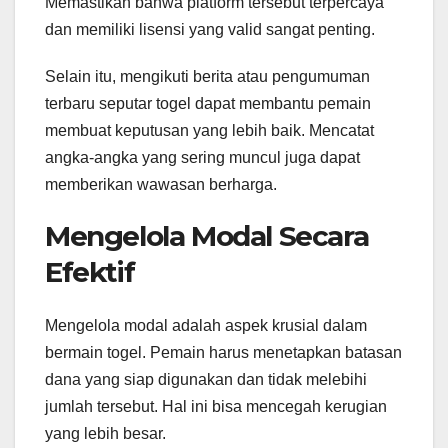
Memastikan bahwa platform tersebut terpercaya
dan memiliki lisensi yang valid sangat penting.
Selain itu, mengikuti berita atau pengumuman
terbaru seputar togel dapat membantu pemain
membuat keputusan yang lebih baik. Mencatat
angka-angka yang sering muncul juga dapat
memberikan wawasan berharga.
Mengelola Modal Secara
Efektif
Mengelola modal adalah aspek krusial dalam
bermain togel. Pemain harus menetapkan batasan
dana yang siap digunakan dan tidak melebihi
jumlah tersebut. Hal ini bisa mencegah kerugian
yang lebih besar.