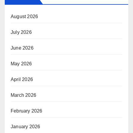
August 2026
July 2026
June 2026
May 2026
April 2026
March 2026
February 2026
January 2026