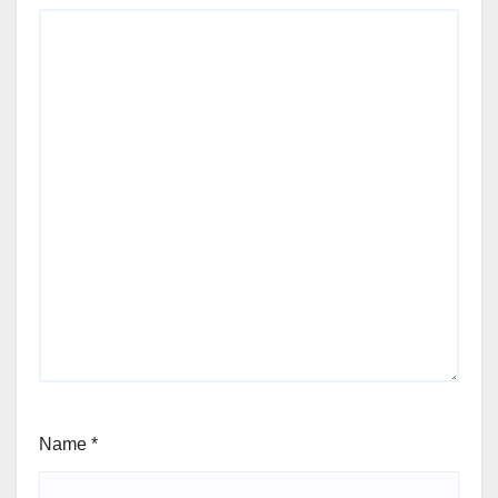
Name
*