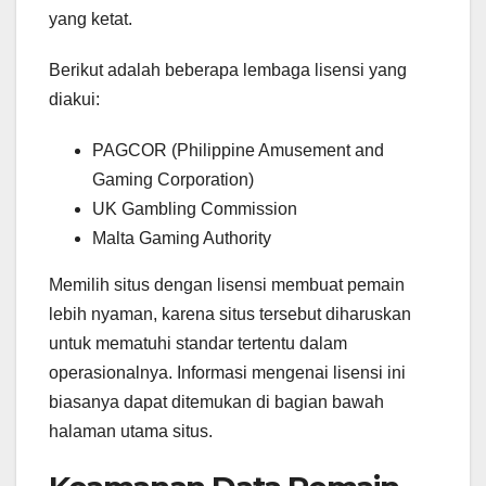
yang ketat.
Berikut adalah beberapa lembaga lisensi yang
diakui:
PAGCOR (Philippine Amusement and
Gaming Corporation)
UK Gambling Commission
Malta Gaming Authority
Memilih situs dengan lisensi membuat pemain
lebih nyaman, karena situs tersebut diharuskan
untuk mematuhi standar tertentu dalam
operasionalnya. Informasi mengenai lisensi ini
biasanya dapat ditemukan di bagian bawah
halaman utama situs.