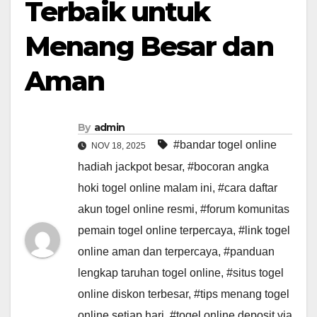
Terbaik untuk
Menang Besar dan
Aman
By
admin
#bandar togel online
NOV 18, 2025
hadiah jackpot besar
,
#bocoran angka
hoki togel online malam ini
,
#cara daftar
akun togel online resmi
,
#forum komunitas
pemain togel online terpercaya
,
#link togel
online aman dan terpercaya
,
#panduan
lengkap taruhan togel online
,
#situs togel
online diskon terbesar
,
#tips menang togel
online setiap hari
,
#togel online deposit via