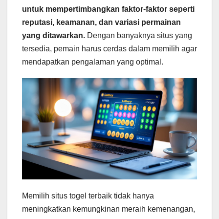
untuk mempertimbangkan faktor-faktor seperti
reputasi, keamanan, dan variasi permainan
yang ditawarkan.
Dengan banyaknya situs yang
tersedia, pemain harus cerdas dalam memilih agar
mendapatkan pengalaman yang optimal.
Memilih situs togel terbaik tidak hanya
meningkatkan kemungkinan meraih kemenangan,