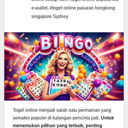
e-wallet
,
#togel online pasaran hongkong
singapore Sydney
Togel online menjadi salah satu permainan yang
semakin populer di kalangan pencinta judi.
Untuk
menemukan pilihan yang terbaik, penting