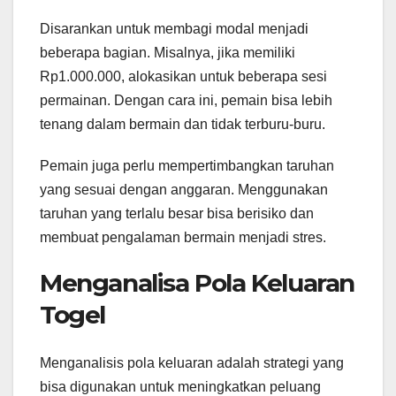
Disarankan untuk membagi modal menjadi
beberapa bagian. Misalnya, jika memiliki
Rp1.000.000, alokasikan untuk beberapa sesi
permainan. Dengan cara ini, pemain bisa lebih
tenang dalam bermain dan tidak terburu-buru.
Pemain juga perlu mempertimbangkan taruhan
yang sesuai dengan anggaran. Menggunakan
taruhan yang terlalu besar bisa berisiko dan
membuat pengalaman bermain menjadi stres.
Menganalisa Pola Keluaran
Togel
Menganalisis pola keluaran adalah strategi yang
bisa digunakan untuk meningkatkan peluang