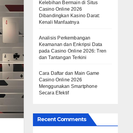
Kelebihan Bermain di Situs
Casino Online 2026
Dibandingkan Kasino Darat:
Kenali Manfaatnya
Analisis Perkembangan
Keamanan dan Enkripsi Data
pada Casino Online 2026: Tren
dan Tantangan Terkini
Cara Daftar dan Main Game
Casino Online 2026
Menggunakan Smartphone
Secara Efektif
Recent Comments