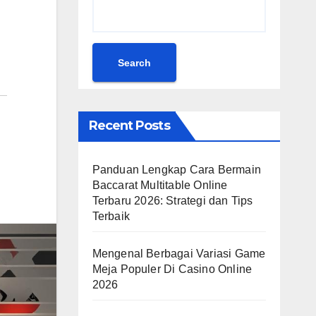
Search
Recent Posts
Panduan Lengkap Cara Bermain
Baccarat Multitable Online
Terbaru 2026: Strategi dan Tips
Terbaik
Mengenal Berbagai Variasi Game
Meja Populer Di Casino Online
2026