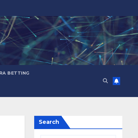
RA BETTING
Search