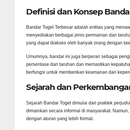
Definisi dan Konsep Banda
Bandar Togel Terbesar adalah entitas yang menaw
menyediakan berbagai jenis permainan dan taruh
yang dapat diakses oleh banyak orang dengan taw
Umumnya, bandar ini juga berperan sebagai peng
persentase dari taruhan dan memastikan kepatuhan
berfungsi untuk memberikan keamanan dan keper
Sejarah dan Perkembanga
Sejarah Bandar Togel dimulai dari praktek perjudi
dimainkan secara informal di masyarakat. Namun,
dengan aturan yang lebih formal.