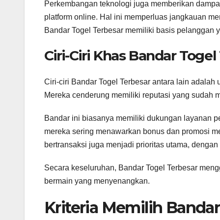
Perkembangan teknologi juga memberikan dampak b
platform online. Hal ini memperluas jangkauan me
Bandar Togel Terbesar memiliki basis pelanggan yan
Ciri-Ciri Khas Bandar Togel
Ciri-ciri Bandar Togel Terbesar antara lain adala
Mereka cenderung memiliki reputasi yang sudah m
Bandar ini biasanya memiliki dukungan layanan p
mereka sering menawarkan bonus dan promosi me
bertransaksi juga menjadi prioritas utama, dengan 
Secara keseluruhan, Bandar Togel Terbesar me
bermain yang menyenangkan.
Kriteria Memilih Bandar