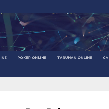
INE
POKER ONLINE
TARUHAN ONLINE
CA