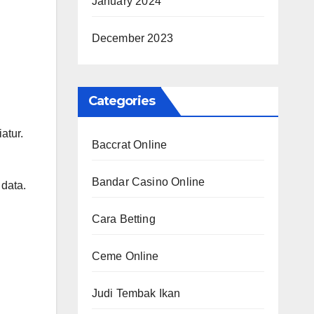
January 2024
December 2023
Categories
atur.
Baccrat Online
Bandar Casino Online
data.
Cara Betting
Ceme Online
Judi Tembak Ikan