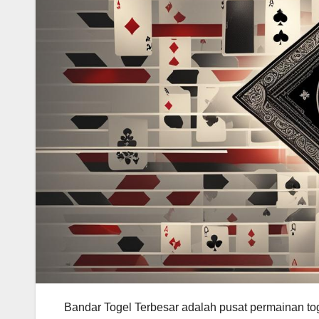
Bandar Togel Terbesar adalah pusat permainan tog