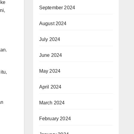
 ke
September 2024
ni,
August 2024
July 2024
kan.
June 2024
May 2024
itu,
April 2024
an
March 2024
February 2024