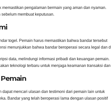
ntuk memastikan pengalaman bermain yang aman dan nyaman.
an sebelum membuat keputusan.
mi
ndar togel. Pemain harus memastikan bahwa bandar tersebut
Lisensi menunjukkan bahwa bandar beroperasi secara legal dan di
kripsi data, melindungi informasi pribadi dan keuangan pemain.
an teknologi terbaru untuk menjaga keamanan transaksi dan 
n Pemain
 dapat mencari ulasan dan testimoni dari pemain lain untuk
. Bandar yang telah beroperasi lama dengan ulasan positif