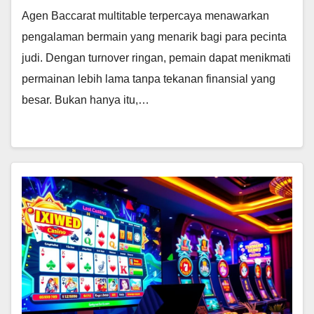
Agen Baccarat multitable terpercaya menawarkan
pengalaman bermain yang menarik bagi para pecinta
judi. Dengan turnover ringan, pemain dapat menikmati
permainan lebih lama tanpa tekanan finansial yang
besar. Bukan hanya itu,…