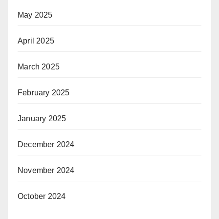
May 2025
April 2025
March 2025
February 2025
January 2025
December 2024
November 2024
October 2024