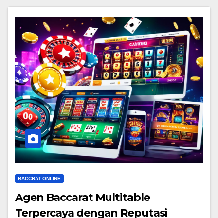
BACCRAT ONLINE
Agen Baccarat Multitable
Terpercaya dengan Reputasi