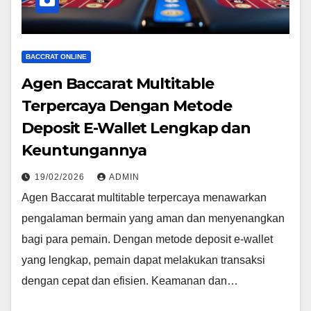
BACCRAT ONLINE
Agen Baccarat Multitable
Terpercaya Dengan Metode
Deposit E-Wallet Lengkap dan
Keuntungannya
19/02/2026
ADMIN
Agen Baccarat multitable terpercaya menawarkan
pengalaman bermain yang aman dan menyenangkan
bagi para pemain. Dengan metode deposit e-wallet
yang lengkap, pemain dapat melakukan transaksi
dengan cepat dan efisien. Keamanan dan…