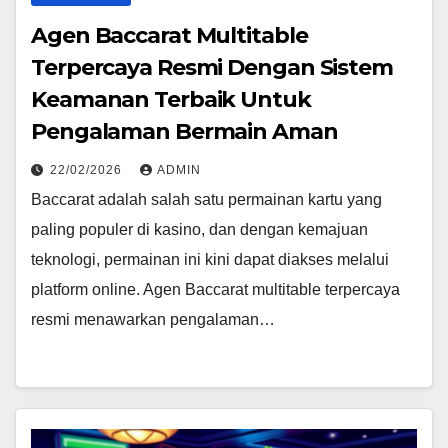
Agen Baccarat Multitable
Terpercaya Resmi Dengan Sistem
Keamanan Terbaik Untuk
Pengalaman Bermain Aman
22/02/2026
ADMIN
Baccarat adalah salah satu permainan kartu yang
paling populer di kasino, dan dengan kemajuan
teknologi, permainan ini kini dapat diakses melalui
platform online. Agen Baccarat multitable terpercaya
resmi menawarkan pengalaman…