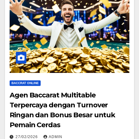
BACCRAT ONLINE
Agen Baccarat Multitable
Terpercaya dengan Turnover
Ringan dan Bonus Besar untuk
Pemain Cerdas
27/02/2026
ADMIN