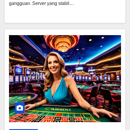
gangguan. Server yang stabil…