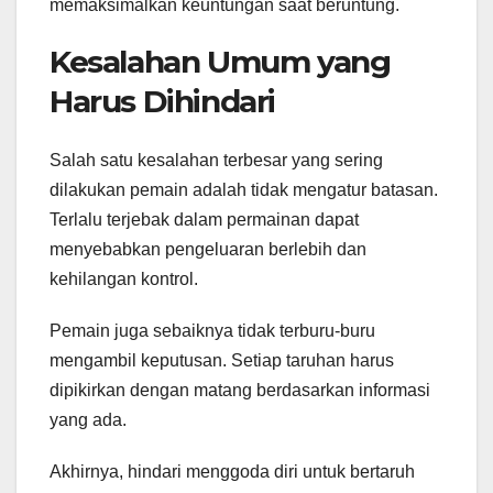
memaksimalkan keuntungan saat beruntung.
Kesalahan Umum yang
Harus Dihindari
Salah satu kesalahan terbesar yang sering
dilakukan pemain adalah tidak mengatur batasan.
Terlalu terjebak dalam permainan dapat
menyebabkan pengeluaran berlebih dan
kehilangan kontrol.
Pemain juga sebaiknya tidak terburu-buru
mengambil keputusan. Setiap taruhan harus
dipikirkan dengan matang berdasarkan informasi
yang ada.
Akhirnya, hindari menggoda diri untuk bertaruh