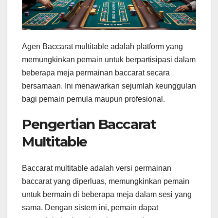
Agen Baccarat multitable adalah platform yang
memungkinkan pemain untuk berpartisipasi dalam
beberapa meja permainan baccarat secara
bersamaan. Ini menawarkan sejumlah keunggulan
bagi pemain pemula maupun profesional.
Pengertian Baccarat
Multitable
Baccarat multitable adalah versi permainan
baccarat yang diperluas, memungkinkan pemain
untuk bermain di beberapa meja dalam sesi yang
sama. Dengan sistem ini, pemain dapat