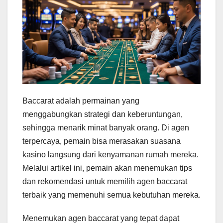
Baccarat adalah permainan yang
menggabungkan strategi dan keberuntungan,
sehingga menarik minat banyak orang. Di agen
terpercaya, pemain bisa merasakan suasana
kasino langsung dari kenyamanan rumah mereka.
Melalui artikel ini, pemain akan menemukan tips
dan rekomendasi untuk memilih agen baccarat
terbaik yang memenuhi semua kebutuhan mereka.
Menemukan agen baccarat yang tepat dapat