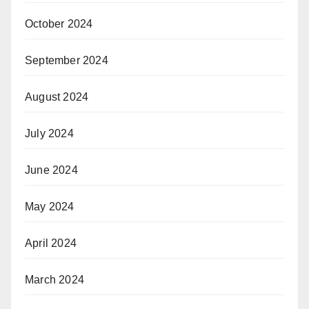
October 2024
September 2024
August 2024
July 2024
June 2024
May 2024
April 2024
March 2024