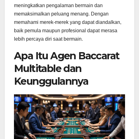
meningkatkan pengalaman bermain dan
memaksimalkan peluang menang. Dengan
memahami merek-merek yang dapat diandalkan,
baik pemula maupun profesional dapat merasa
lebih percaya diri saat bermain.
Apa Itu Agen Baccarat
Multitable dan
Keunggulannya