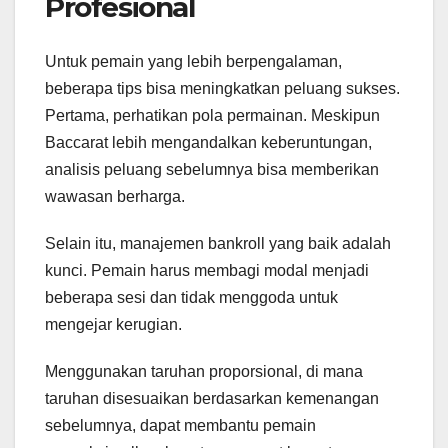
Profesional
Untuk pemain yang lebih berpengalaman,
beberapa tips bisa meningkatkan peluang sukses.
Pertama, perhatikan pola permainan. Meskipun
Baccarat lebih mengandalkan keberuntungan,
analisis peluang sebelumnya bisa memberikan
wawasan berharga.
Selain itu, manajemen bankroll yang baik adalah
kunci. Pemain harus membagi modal menjadi
beberapa sesi dan tidak menggoda untuk
mengejar kerugian.
Menggunakan taruhan proporsional, di mana
taruhan disesuaikan berdasarkan kemenangan
sebelumnya, dapat membantu pemain