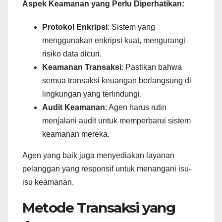
Aspek Keamanan yang Perlu Diperhatikan:
Protokol Enkripsi
: Sistem yang
menggunakan enkripsi kuat, mengurangi
risiko data dicuri.
Keamanan Transaksi
: Pastikan bahwa
semua transaksi keuangan berlangsung di
lingkungan yang terlindungi.
Audit Keamanan
: Agen harus rutin
menjalani audit untuk memperbarui sistem
keamanan mereka.
Agen yang baik juga menyediakan layanan
pelanggan yang responsif untuk menangani isu-
isu keamanan.
Metode Transaksi yang