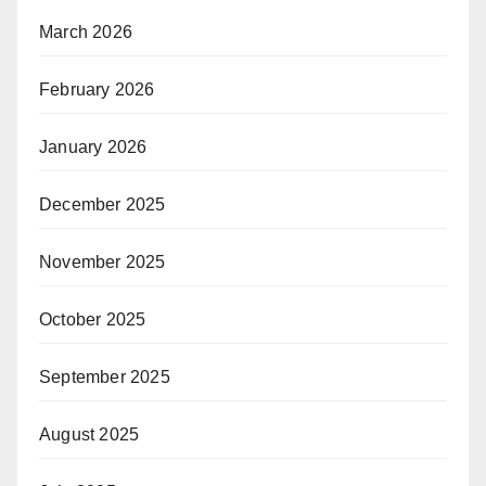
March 2026
February 2026
January 2026
December 2025
November 2025
October 2025
September 2025
August 2025