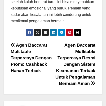
setelah kalah berturut-turut. Ini bisa menyebabkan
keputusan emosional yang buruk. Pemain yang
sadar akan kesalahan ini lebih cenderung untuk
menikmati pengalaman bermain.
Post
Agen Baccarat
Agen Baccarat
Multitable
Multitable
navigation
Terpercaya Dengan
Terpercaya Resmi
Promo Cashback
Dengan Sistem
Harian Terbaik
Keamanan Terbaik
Untuk Pengalaman
Bermain Aman