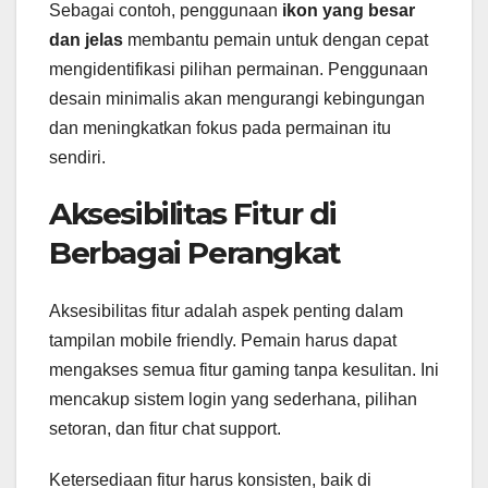
Sebagai contoh, penggunaan
ikon yang besar
dan jelas
membantu pemain untuk dengan cepat
mengidentifikasi pilihan permainan. Penggunaan
desain minimalis akan mengurangi kebingungan
dan meningkatkan fokus pada permainan itu
sendiri.
Aksesibilitas Fitur di
Berbagai Perangkat
Aksesibilitas fitur adalah aspek penting dalam
tampilan mobile friendly. Pemain harus dapat
mengakses semua fitur gaming tanpa kesulitan. Ini
mencakup sistem login yang sederhana, pilihan
setoran, dan fitur chat support.
Ketersediaan fitur harus konsisten, baik di