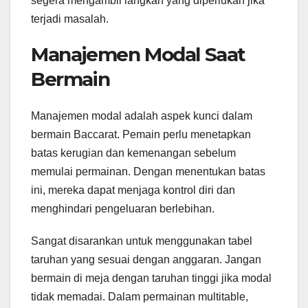
segera mengambil langkah yang diperlukan jika
terjadi masalah.
Manajemen Modal Saat
Bermain
Manajemen modal adalah aspek kunci dalam
bermain Baccarat. Pemain perlu menetapkan
batas kerugian dan kemenangan sebelum
memulai permainan. Dengan menentukan batas
ini, mereka dapat menjaga kontrol diri dan
menghindari pengeluaran berlebihan.
Sangat disarankan untuk menggunakan tabel
taruhan yang sesuai dengan anggaran. Jangan
bermain di meja dengan taruhan tinggi jika modal
tidak memadai. Dalam permainan multitable,