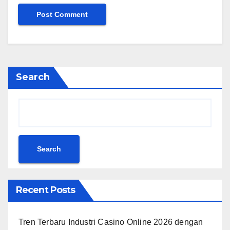
Search
Search
Recent Posts
Tren Terbaru Industri Casino Online 2026 dengan