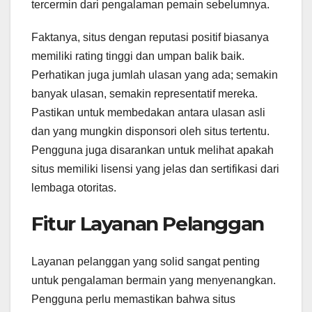
tercermin dari pengalaman pemain sebelumnya.
Faktanya, situs dengan reputasi positif biasanya
memiliki rating tinggi dan umpan balik baik.
Perhatikan juga jumlah ulasan yang ada; semakin
banyak ulasan, semakin representatif mereka.
Pastikan untuk membedakan antara ulasan asli
dan yang mungkin disponsori oleh situs tertentu.
Pengguna juga disarankan untuk melihat apakah
situs memiliki lisensi yang jelas dan sertifikasi dari
lembaga otoritas.
Fitur Layanan Pelanggan
Layanan pelanggan yang solid sangat penting
untuk pengalaman bermain yang menyenangkan.
Pengguna perlu memastikan bahwa situs