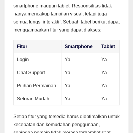
smartphone maupun tablet. Responsifitas tidak
hanya mencakup tampilan visual, tetapi juga
semua fungsi interaktif. Sebuah tabel berikut dapat
menggambarkan fitur yang dapat diakses:
Fitur
Smartphone
Tablet
Login
Ya
Ya
Chat Support
Ya
Ya
Pilihan Permainan
Ya
Ya
Setoran Mudah
Ya
Ya
Setiap fitur yang tersedia harus dioptimalkan untuk
kecepatan dan kemudahan penggunaan,
sehingga pemain tidak merasa terhambat saat