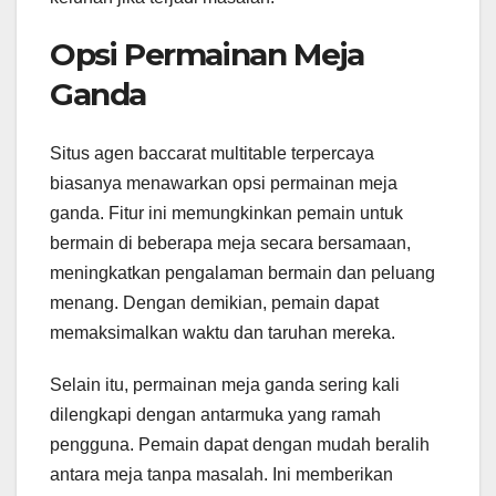
Opsi Permainan Meja
Ganda
Situs agen baccarat multitable terpercaya
biasanya menawarkan opsi permainan meja
ganda. Fitur ini memungkinkan pemain untuk
bermain di beberapa meja secara bersamaan,
meningkatkan pengalaman bermain dan peluang
menang. Dengan demikian, pemain dapat
memaksimalkan waktu dan taruhan mereka.
Selain itu, permainan meja ganda sering kali
dilengkapi dengan antarmuka yang ramah
pengguna. Pemain dapat dengan mudah beralih
antara meja tanpa masalah. Ini memberikan