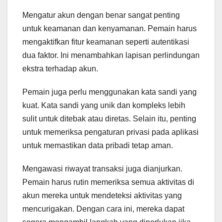
Mengatur akun dengan benar sangat penting
untuk keamanan dan kenyamanan. Pemain harus
mengaktifkan fitur keamanan seperti autentikasi
dua faktor. Ini menambahkan lapisan perlindungan
ekstra terhadap akun.
Pemain juga perlu menggunakan kata sandi yang
kuat. Kata sandi yang unik dan kompleks lebih
sulit untuk ditebak atau diretas. Selain itu, penting
untuk memeriksa pengaturan privasi pada aplikasi
untuk memastikan data pribadi tetap aman.
Mengawasi riwayat transaksi juga dianjurkan.
Pemain harus rutin memeriksa semua aktivitas di
akun mereka untuk mendeteksi aktivitas yang
mencurigakan. Dengan cara ini, mereka dapat