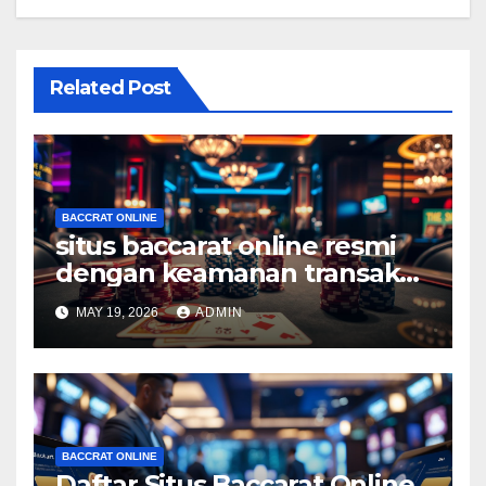
Related Post
BACCRAT ONLINE
situs baccarat online resmi
dengan keamanan transaksi
tinggi — Trusted Guide to
MAY 19, 2026
ADMIN
Secure, Licensed Baccarat
Platforms
BACCRAT ONLINE
Daftar Situs Baccarat Online