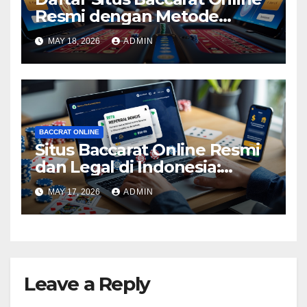
Resmi dengan Metode
Pembayaran Lengkap —
MAY 18, 2026
ADMIN
Trusted Sites, Payment
Options, and How to Choose
BACCRAT ONLINE
Situs Baccarat Online Resmi
dan Legal di Indonesia:
Trusted Platforms,
MAY 17, 2026
ADMIN
Regulations, and How to
Choose
Leave a Reply