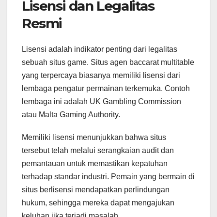
Lisensi dan Legalitas
Resmi
Lisensi adalah indikator penting dari legalitas
sebuah situs game. Situs agen baccarat multitable
yang terpercaya biasanya memiliki lisensi dari
lembaga pengatur permainan terkemuka. Contoh
lembaga ini adalah UK Gambling Commission
atau Malta Gaming Authority.
Memiliki lisensi menunjukkan bahwa situs
tersebut telah melalui serangkaian audit dan
pemantauan untuk memastikan kepatuhan
terhadap standar industri. Pemain yang bermain di
situs berlisensi mendapatkan perlindungan
hukum, sehingga mereka dapat mengajukan
keluhan jika terjadi masalah.