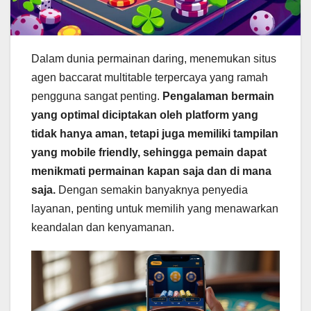
Dalam dunia permainan daring, menemukan situs
agen baccarat multitable terpercaya yang ramah
pengguna sangat penting.
Pengalaman bermain
yang optimal diciptakan oleh platform yang
tidak hanya aman, tetapi juga memiliki tampilan
yang mobile friendly, sehingga pemain dapat
menikmati permainan kapan saja dan di mana
saja.
Dengan semakin banyaknya penyedia
layanan, penting untuk memilih yang menawarkan
keandalan dan kenyamanan.