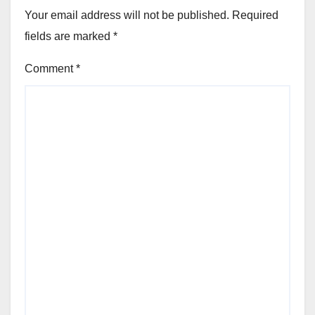
Your email address will not be published.
Required
fields are marked
*
Comment
*