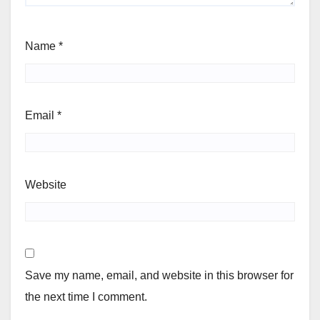
Name
*
Email
*
Website
Save my name, email, and website in this browser for
the next time I comment.