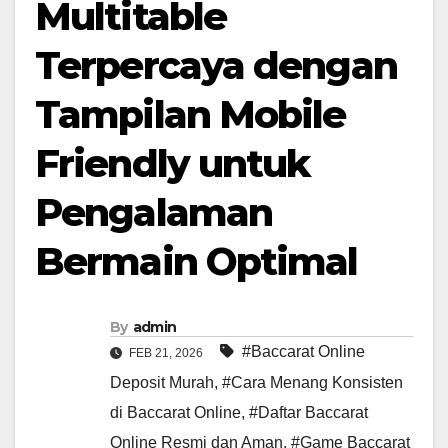
Multitable
Terpercaya dengan
Tampilan Mobile
Friendly untuk
Pengalaman
Bermain Optimal
By
admin
#Baccarat Online
FEB 21, 2026
Deposit Murah
,
#Cara Menang Konsisten
di Baccarat Online
,
#Daftar Baccarat
Online Resmi dan Aman
,
#Game Baccarat