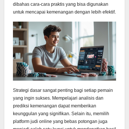
dibahas cara-cara praktis yang bisa digunakan
untuk mencapai kemenangan dengan lebih efektif.
Strategi dasar sangat penting bagi setiap pemain
yang ingin sukses. Mempelajari analisis dan
prediksi kemenangan dapat memberikan
keunggulan yang signifikan. Selain itu, memilih
platform judi online yang bebas potongan juga