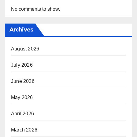
No comments to show.
Archives
August 2026
July 2026
June 2026
May 2026
April 2026
March 2026