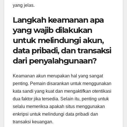
yang jelas.
Langkah keamanan apa
yang wajib dilakukan
untuk melindungi akun,
data pribadi, dan transaksi
dari penyalahgunaan?
Keamanan akun merupakan hal yang sangat
penting. Pemain disarankan untuk menggunakan
kata sandi yang kuat dan mengaktifkan otentikasi
dua faktor jika tersedia. Selain itu, penting untuk
selalu memeriksa apakah situs menggunakan
enkripsi untuk melindungi data pribadi dan
transaksi keuangan.