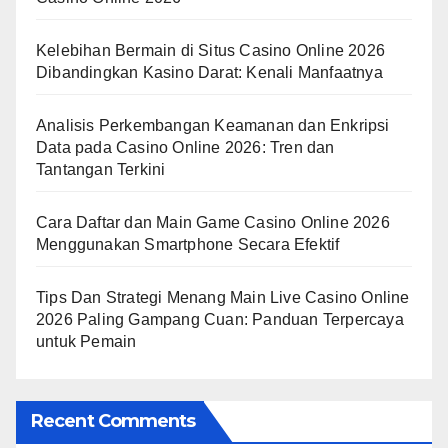
Kelebihan Bermain di Situs Casino Online 2026
Dibandingkan Kasino Darat: Kenali Manfaatnya
Analisis Perkembangan Keamanan dan Enkripsi
Data pada Casino Online 2026: Tren dan
Tantangan Terkini
Cara Daftar dan Main Game Casino Online 2026
Menggunakan Smartphone Secara Efektif
Tips Dan Strategi Menang Main Live Casino Online
2026 Paling Gampang Cuan: Panduan Terpercaya
untuk Pemain
Recent Comments