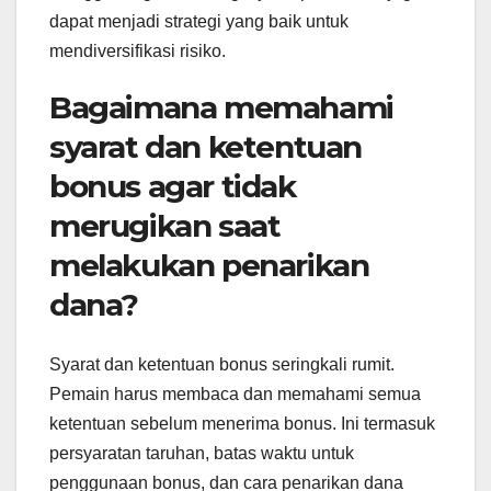
dapat menjadi strategi yang baik untuk
mendiversifikasi risiko.
Bagaimana memahami
syarat dan ketentuan
bonus agar tidak
merugikan saat
melakukan penarikan
dana?
Syarat dan ketentuan bonus seringkali rumit.
Pemain harus membaca dan memahami semua
ketentuan sebelum menerima bonus. Ini termasuk
persyaratan taruhan, batas waktu untuk
penggunaan bonus, dan cara penarikan dana