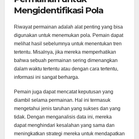
Mengidentifikasi Pola
Riwayat permainan adalah alat penting yang bisa
digunakan untuk menemukan pola. Pemain dapat
melihat hasil sebelumnya untuk menentukan tren
tertentu. Misalnya, jika mereka memperhatikan
bahwa sebuah permainan sering dimenangkan
dalam waktu tertentu atau dengan cara tertentu,
informasi ini sangat berharga.
Pemain juga dapat mencatat keputusan yang
diambil selama permainan. Hal ini termasuk
mengetahui jenis taruhan yang sukses dan yang
tidak. Dengan menganalisis data ini, mereka
dapat menghindari kesalahan yang sama dan
meningkatkan strategi mereka untuk mendapatkan