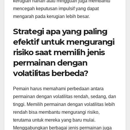
kerugian harian atau mingguan juga membantu
mencegah keputusan impulsif yang dapat
mengarah pada kerugian lebih besar.
Strategi apa yang paling
efektif untuk mengurangi
risiko saat memilih jenis
permainan dengan
volatilitas berbeda?
Pemain harus memahami perbedaan antara
permainan dengan volatilitas rendah, sedang, dan
tinggi. Memilih permainan dengan volatilitas lebih
rendah bisa membantu mengurangi risiko,
terutama untuk mereka yang baru mulai.
Menggabungkan berbagai jenis permainan juga