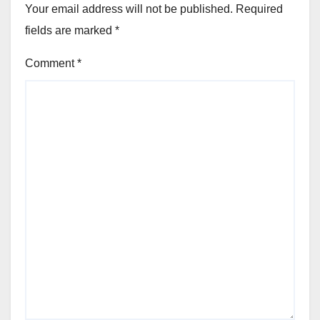
Your email address will not be published.
Required
fields are marked
*
Comment
*