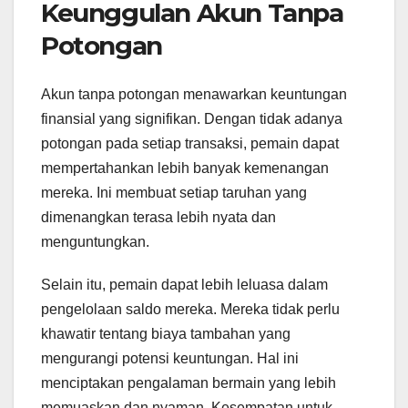
Keunggulan Akun Tanpa
Potongan
Akun tanpa potongan menawarkan keuntungan
finansial yang signifikan. Dengan tidak adanya
potongan pada setiap transaksi, pemain dapat
mempertahankan lebih banyak kemenangan
mereka. Ini membuat setiap taruhan yang
dimenangkan terasa lebih nyata dan
menguntungkan.
Selain itu, pemain dapat lebih leluasa dalam
pengelolaan saldo mereka. Mereka tidak perlu
khawatir tentang biaya tambahan yang
mengurangi potensi keuntungan. Hal ini
menciptakan pengalaman bermain yang lebih
memuaskan dan nyaman. Kesempatan untuk