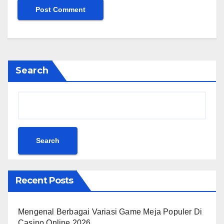
Search
Search
Recent Posts
Mengenal Berbagai Variasi Game Meja Populer Di
Casino Online 2026