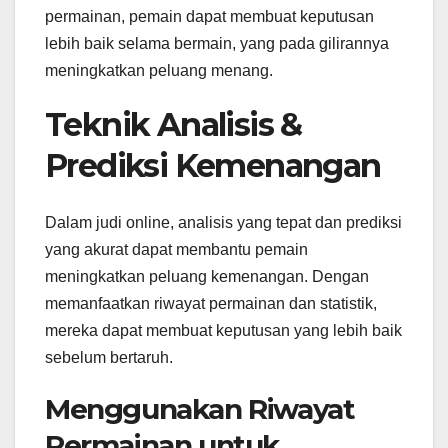
permainan, pemain dapat membuat keputusan
lebih baik selama bermain, yang pada gilirannya
meningkatkan peluang menang.
Teknik Analisis &
Prediksi Kemenangan
Dalam judi online, analisis yang tepat dan prediksi
yang akurat dapat membantu pemain
meningkatkan peluang kemenangan. Dengan
memanfaatkan riwayat permainan dan statistik,
mereka dapat membuat keputusan yang lebih baik
sebelum bertaruh.
Menggunakan Riwayat
Permainan untuk