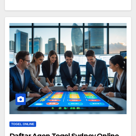
TOGEL ONLINE
Daftar Agen Togel Sydney Online