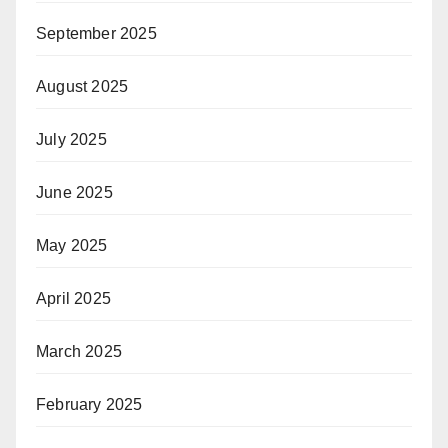
September 2025
August 2025
July 2025
June 2025
May 2025
April 2025
March 2025
February 2025