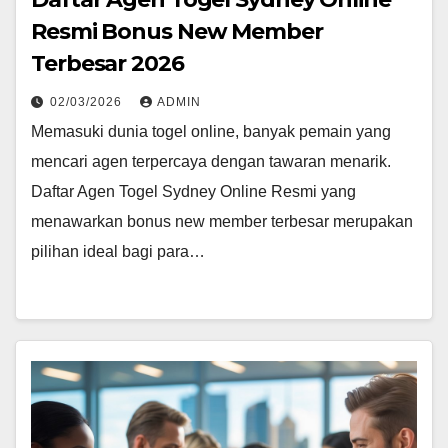
Resmi Bonus New Member
Terbesar 2026
02/03/2026
ADMIN
Memasuki dunia togel online, banyak pemain yang
mencari agen terpercaya dengan tawaran menarik.
Daftar Agen Togel Sydney Online Resmi yang
menawarkan bonus new member terbesar merupakan
pilihan ideal bagi para…