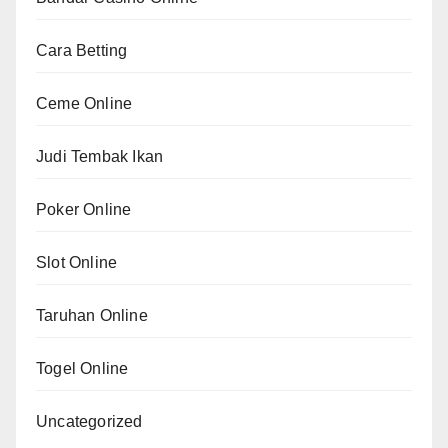
Cara Betting
Ceme Online
Judi Tembak Ikan
Poker Online
Slot Online
Taruhan Online
Togel Online
Uncategorized