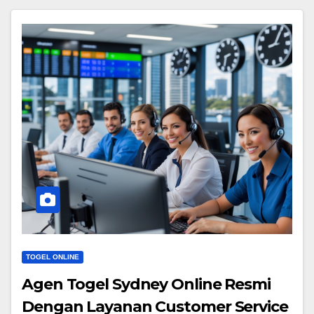
TOGEL ONLINE
Agen Togel Sydney Online Resmi
Dengan Layanan Customer Service