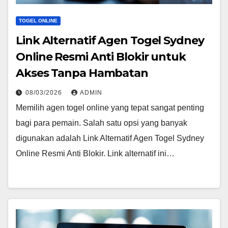
TOGEL ONLINE
Link Alternatif Agen Togel Sydney
Online Resmi Anti Blokir untuk
Akses Tanpa Hambatan
08/03/2026
ADMIN
Memilih agen togel online yang tepat sangat penting
bagi para pemain. Salah satu opsi yang banyak
digunakan adalah Link Alternatif Agen Togel Sydney
Online Resmi Anti Blokir. Link alternatif ini…