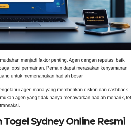
kemudahan menjadi faktor penting. Agen dengan reputasi baik
berbagai opsi permainan. Pemain dapat merasakan kenyamanan
luang untuk memenangkan hadiah besar.
 mengetahui agen mana yang memberikan diskon dan cashback
emukan agen yang tidak hanya menawarkan hadiah menarik, tet
transaksi.
 Togel Sydney Online Resmi