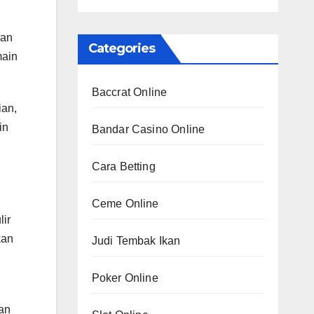
dan
Categories
main
Baccrat Online
ian,
in
Bandar Casino Online
Cara Betting
Ceme Online
lir
kan
Judi Tembak Ikan
Poker Online
an