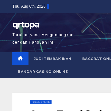
Skip
Thu. Aug 6th, 2026
to
content
qrtopa
Taruhan yang Menguntungkan
dengan Panduan Ini.
JUDI TEMBAK IKAN
BACCRAT ONL
BANDAR CASINO ONLINE
TOGEL ONLINE