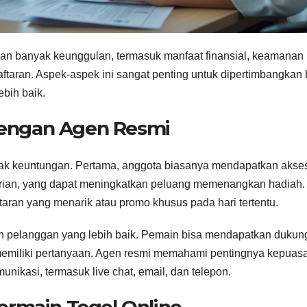
kan banyak keunggulan, termasuk manfaat finansial, keamanan
taran. Aspek-aspek ini sangat penting untuk dipertimbangkan 
bih baik.
engan Agen Resmi
k keuntungan. Pertama, anggota biasanya mendapatkan akse
harian, yang dapat meningkatkan peluang memenangkan hadiah.
ran yang menarik atau promo khusus pada hari tertentu.
n pelanggan yang lebih baik. Pemain bisa mendapatkan dukun
 memiliki pertanyaan. Agen resmi memahami pentingnya kepuas
ikasi, termasuk live chat, email, dan telepon.
ermain Togel Online