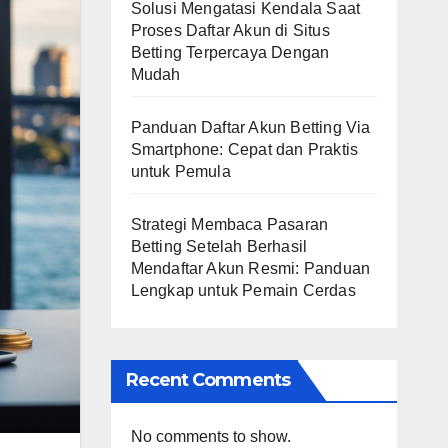
Solusi Mengatasi Kendala Saat
Proses Daftar Akun di Situs
Betting Terpercaya Dengan
Mudah
Panduan Daftar Akun Betting Via
Smartphone: Cepat dan Praktis
untuk Pemula
Strategi Membaca Pasaran
Betting Setelah Berhasil
Mendaftar Akun Resmi: Panduan
Lengkap untuk Pemain Cerdas
Recent Comments
No comments to show.