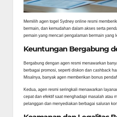
Memilih agen togel Sydney online resmi memberi
bermain, dan kemudahan dalam akses serta pendaf
pemain yang mencari pengalaman bermain yang le
Keuntungan Bergabung d
Bergabung dengan agen resmi menawarkan banya
berbagai promosi, seperti diskon dan cashback 
Misalnya, banyak agen memberikan bonus pendafta
Kedua, agen resmi seringkali menawarkan layana
cepat dan efektif saat menghadapi masalah atau
pelanggan dan menyediakan berbagai saluran komun
Keamanan dan Legalitas B