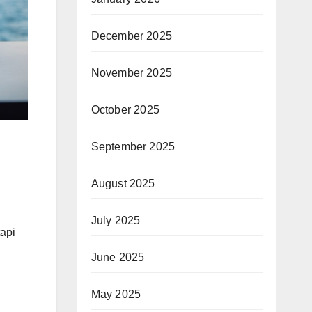
December 2025
November 2025
October 2025
September 2025
August 2025
July 2025
api
June 2025
May 2025