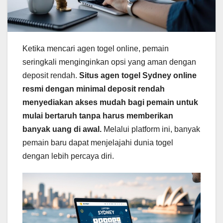
Ketika mencari agen togel online, pemain
seringkali menginginkan opsi yang aman dengan
deposit rendah.
Situs agen togel Sydney online
resmi dengan minimal deposit rendah
menyediakan akses mudah bagi pemain untuk
mulai bertaruh tanpa harus memberikan
banyak uang di awal.
Melalui platform ini, banyak
pemain baru dapat menjelajahi dunia togel
dengan lebih percaya diri.