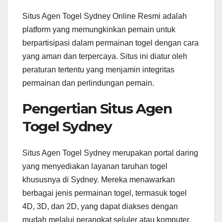
Situs Agen Togel Sydney Online Resmi adalah
platform yang memungkinkan pemain untuk
berpartisipasi dalam permainan togel dengan cara
yang aman dan terpercaya. Situs ini diatur oleh
peraturan tertentu yang menjamin integritas
permainan dan perlindungan pemain.
Pengertian Situs Agen
Togel Sydney
Situs Agen Togel Sydney merupakan portal daring
yang menyediakan layanan taruhan togel
khususnya di Sydney. Mereka menawarkan
berbagai jenis permainan togel, termasuk togel
4D, 3D, dan 2D, yang dapat diakses dengan
mudah melalui perangkat seluler atau komputer.