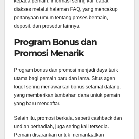
kepada pemain. Informasi sering kali dapat
diakses melalui halaman FAQ, yang mencakup
pertanyaan umum tentang proses bermain,
deposit, dan prosedur lainnya.
Program Bonus dan
Promosi Menarik
Program bonus dan promosi menjadi daya tarik
utama bagi pemain baru dan lama. Situs agen
togel sering menawarkan bonus selamat datang,
yang memberikan tambahan dana untuk pemain
yang baru mendaftar.
Selain itu, promosi berkala, seperti cashback dan
undian berhadiah, juga sering kali tersedia.
Pemain disarankan untuk memanfaatkan