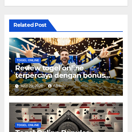
Related Post
TOGEL ONLINE
Review togel online
terpercaya dengan bonus
dan diskon terbaik 2026 —
MAY 29, 2026
ADMIN
Trusted Platforms, Bonus
Breakdown, and How to
Choose
TOGEL ONLINE