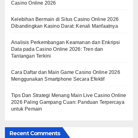
Casino Online 2026
Kelebihan Bermain di Situs Casino Online 2026
Dibandingkan Kasino Darat: Kenali Manfaatnya
Analisis Perkembangan Keamanan dan Enkripsi
Data pada Casino Online 2026: Tren dan
Tantangan Terkini
Cara Daftar dan Main Game Casino Online 2026
Menggunakan Smartphone Secara Efektif
Tips Dan Strategi Menang Main Live Casino Online
2026 Paling Gampang Cuan: Panduan Terpercaya
untuk Pemain
Recent Comments