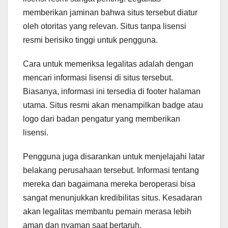
memberikan jaminan bahwa situs tersebut diatur
oleh otoritas yang relevan. Situs tanpa lisensi
resmi berisiko tinggi untuk pengguna.
Cara untuk memeriksa legalitas adalah dengan
mencari informasi lisensi di situs tersebut.
Biasanya, informasi ini tersedia di footer halaman
utama. Situs resmi akan menampilkan badge atau
logo dari badan pengatur yang memberikan
lisensi.
Pengguna juga disarankan untuk menjelajahi latar
belakang perusahaan tersebut. Informasi tentang
mereka dan bagaimana mereka beroperasi bisa
sangat menunjukkan kredibilitas situs. Kesadaran
akan legalitas membantu pemain merasa lebih
aman dan nyaman saat bertaruh.