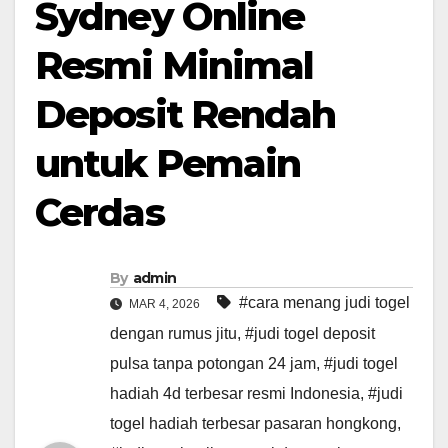
Sydney Online
Resmi Minimal
Deposit Rendah
untuk Pemain
Cerdas
By
admin
#cara menang judi togel
MAR 4, 2026
dengan rumus jitu
,
#judi togel deposit
pulsa tanpa potongan 24 jam
,
#judi togel
hadiah 4d terbesar resmi Indonesia
,
#judi
togel hadiah terbesar pasaran hongkong
,