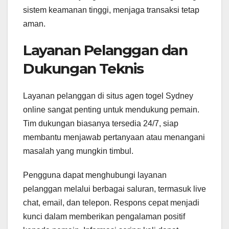
sistem keamanan tinggi, menjaga transaksi tetap
aman.
Layanan Pelanggan dan
Dukungan Teknis
Layanan pelanggan di situs agen togel Sydney
online sangat penting untuk mendukung pemain.
Tim dukungan biasanya tersedia 24/7, siap
membantu menjawab pertanyaan atau menangani
masalah yang mungkin timbul.
Pengguna dapat menghubungi layanan
pelanggan melalui berbagai saluran, termasuk live
chat, email, dan telepon. Respons cepat menjadi
kunci dalam memberikan pengalaman positif