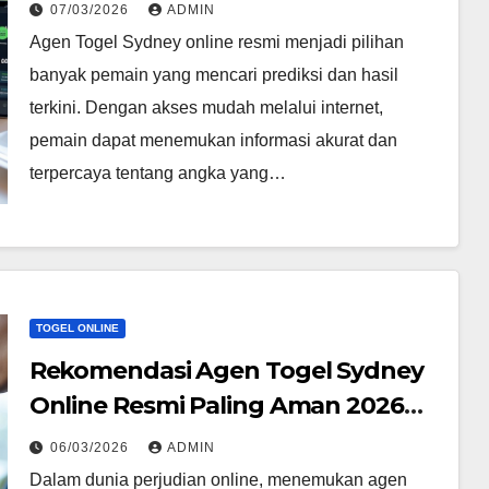
untuk Pemain
07/03/2026
ADMIN
Agen Togel Sydney online resmi menjadi pilihan
banyak pemain yang mencari prediksi dan hasil
terkini. Dengan akses mudah melalui internet,
pemain dapat menemukan informasi akurat dan
terpercaya tentang angka yang…
TOGEL ONLINE
Rekomendasi Agen Togel Sydney
Online Resmi Paling Aman 2026
Untuk Pengalaman Bermain
06/03/2026
ADMIN
Terpercaya
Dalam dunia perjudian online, menemukan agen