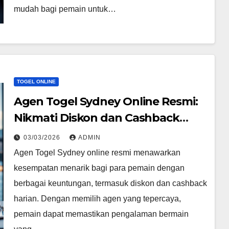
mudah bagi pemain untuk…
TOGEL ONLINE
Agen Togel Sydney Online Resmi:
Nikmati Diskon dan Cashback
Harian
03/03/2026
ADMIN
Agen Togel Sydney online resmi menawarkan
kesempatan menarik bagi para pemain dengan
berbagai keuntungan, termasuk diskon dan cashback
harian. Dengan memilih agen yang tepercaya,
pemain dapat memastikan pengalaman bermain