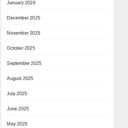
January 2026
December 2025
November 2025
October 2025
September 2025
August 2025
July 2025
June 2025
May 2025