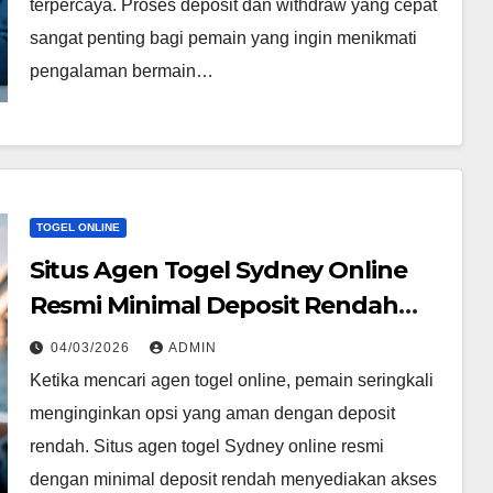
terpercaya. Proses deposit dan withdraw yang cepat
sangat penting bagi pemain yang ingin menikmati
pengalaman bermain…
TOGEL ONLINE
Situs Agen Togel Sydney Online
Resmi Minimal Deposit Rendah
untuk Pemain Cerdas
04/03/2026
ADMIN
Ketika mencari agen togel online, pemain seringkali
menginginkan opsi yang aman dengan deposit
rendah. Situs agen togel Sydney online resmi
dengan minimal deposit rendah menyediakan akses