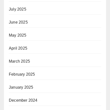
July 2025
June 2025
May 2025
April 2025
March 2025
February 2025
January 2025
December 2024