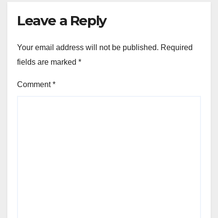
Leave a Reply
Your email address will not be published.
Required
fields are marked
*
Comment
*