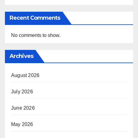
Recent Comments
No comments to show.
Archives
August 2026
July 2026
June 2026
May 2026