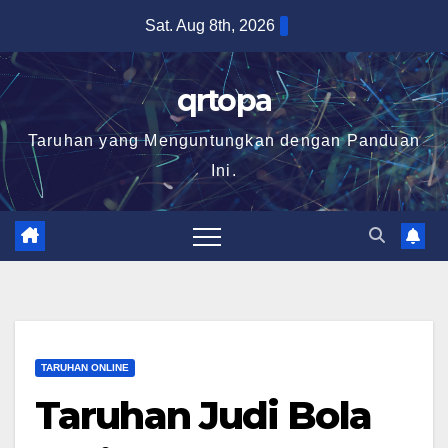
Skip
Sat. Aug 8th, 2026
to
content
qrtopa
Taruhan yang Menguntungkan dengan Panduan
Ini.
TARUHAN ONLINE
Taruhan Judi Bola