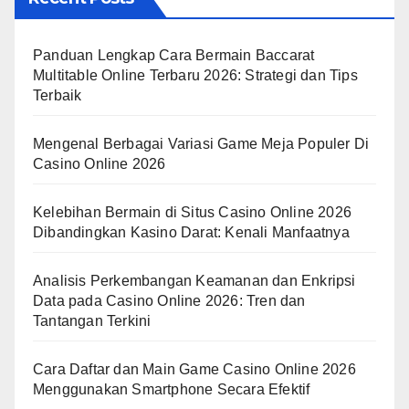
Panduan Lengkap Cara Bermain Baccarat
Multitable Online Terbaru 2026: Strategi dan Tips
Terbaik
Mengenal Berbagai Variasi Game Meja Populer Di
Casino Online 2026
Kelebihan Bermain di Situs Casino Online 2026
Dibandingkan Kasino Darat: Kenali Manfaatnya
Analisis Perkembangan Keamanan dan Enkripsi
Data pada Casino Online 2026: Tren dan
Tantangan Terkini
Cara Daftar dan Main Game Casino Online 2026
Menggunakan Smartphone Secara Efektif