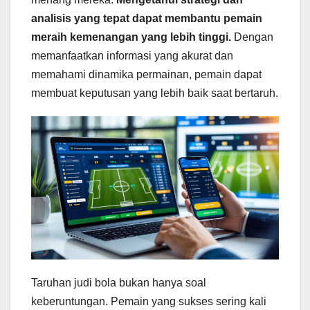
analisis yang tepat dapat membantu pemain
meraih kemenangan yang lebih tinggi.
Dengan
memanfaatkan informasi yang akurat dan
memahami dinamika permainan, pemain dapat
membuat keputusan yang lebih baik saat bertaruh.
Taruhan judi bola bukan hanya soal
keberuntungan. Pemain yang sukses sering kali