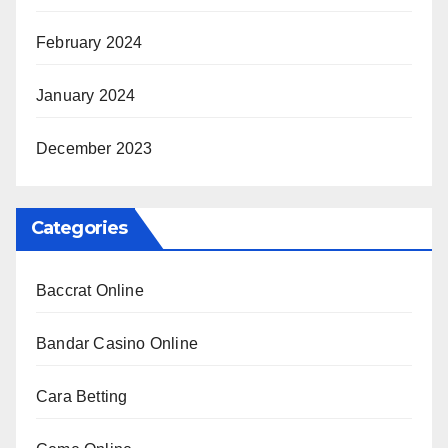
February 2024
January 2024
December 2023
Categories
Baccrat Online
Bandar Casino Online
Cara Betting