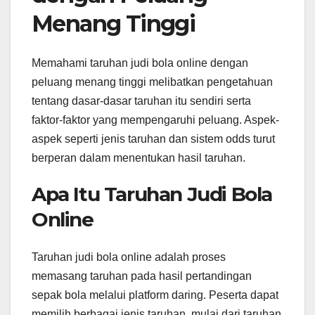
Menang Tinggi
Memahami taruhan judi bola online dengan
peluang menang tinggi melibatkan pengetahuan
tentang dasar-dasar taruhan itu sendiri serta
faktor-faktor yang mempengaruhi peluang. Aspek-
aspek seperti jenis taruhan dan sistem odds turut
berperan dalam menentukan hasil taruhan.
Apa Itu Taruhan Judi Bola
Online
Taruhan judi bola online adalah proses
memasang taruhan pada hasil pertandingan
sepak bola melalui platform daring. Peserta dapat
memilih berbagai jenis taruhan, mulai dari taruhan