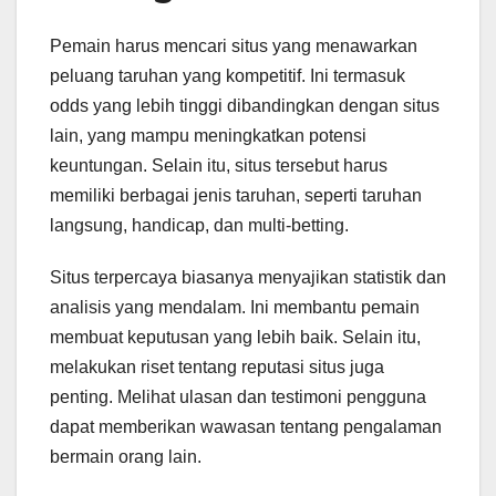
Pemain harus mencari situs yang menawarkan
peluang taruhan yang kompetitif. Ini termasuk
odds yang lebih tinggi dibandingkan dengan situs
lain, yang mampu meningkatkan potensi
keuntungan. Selain itu, situs tersebut harus
memiliki berbagai jenis taruhan, seperti taruhan
langsung, handicap, dan multi-betting.
Situs terpercaya biasanya menyajikan statistik dan
analisis yang mendalam. Ini membantu pemain
membuat keputusan yang lebih baik. Selain itu,
melakukan riset tentang reputasi situs juga
penting. Melihat ulasan dan testimoni pengguna
dapat memberikan wawasan tentang pengalaman
bermain orang lain.