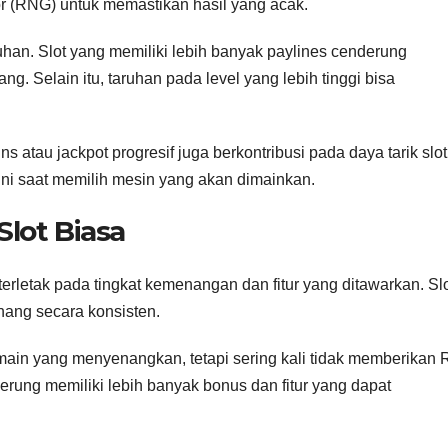
 (RNG) untuk memastikan hasil yang acak.
ruhan. Slot yang memiliki lebih banyak paylines cenderung
 Selain itu, taruhan pada level yang lebih tinggi bisa
ns atau jackpot progresif juga berkontribusi pada daya tarik slot
ni saat memilih mesin yang akan dimainkan.
Slot Biasa
terletak pada tingkat kemenangan dan fitur yang ditawarkan. Sl
nang secara konsisten.
in yang menyenangkan, tetapi sering kali tidak memberikan
nderung memiliki lebih banyak bonus dan fitur yang dapat