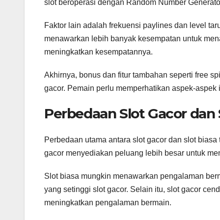
slot beroperasi dengan Random Number Generator
Faktor lain adalah frekuensi paylines dan level ta
menawarkan lebih banyak kesempatan untuk menang.
meningkatkan kesempatannya.
Akhirnya, bonus dan fitur tambahan seperti free spi
gacor. Pemain perlu memperhatikan aspek-aspek i
Perbedaan Slot Gacor dan 
Perbedaan utama antara slot gacor dan slot biasa 
gacor menyediakan peluang lebih besar untuk me
Slot biasa mungkin menawarkan pengalaman berma
yang setinggi slot gacor. Selain itu, slot gacor ce
meningkatkan pengalaman bermain.