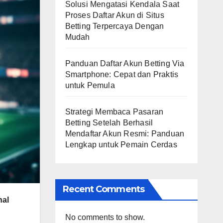
Solusi Mengatasi Kendala Saat
Proses Daftar Akun di Situs
Betting Terpercaya Dengan
Mudah
Panduan Daftar Akun Betting Via
Smartphone: Cepat dan Praktis
untuk Pemula
Strategi Membaca Pasaran
Betting Setelah Berhasil
Mendaftar Akun Resmi: Panduan
Lengkap untuk Pemain Cerdas
Recent Comments
nal
No comments to show.