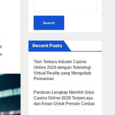
Search
Recent Posts
e
an
Tren Terbaru Industri Casino
Online 2026 dengan Teknologi
Virtual Reality yang Mengubah
Permainan
Panduan Lengkap Memilih Situs
Casino Online 2026 Terpercaya
dan Aman Untuk Pemain Cerdas