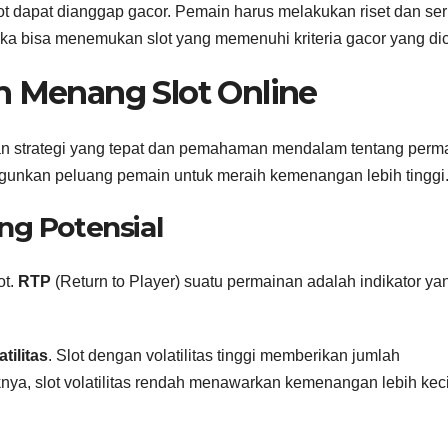
ot dapat dianggap gacor. Pemain harus melakukan riset dan ser
 bisa menemukan slot yang memenuhi kriteria gacor yang dic
h Menang Slot Online
n strategi yang tepat dan pemahaman mendalam tentang perm
ngunkan peluang pemain untuk meraih kemenangan lebih tinggi
ng Potensial
ot.
RTP
(Return to Player) suatu permainan adalah indikator ya
atilitas
. Slot dengan volatilitas tinggi memberikan jumlah
knya, slot volatilitas rendah menawarkan kemenangan lebih keci