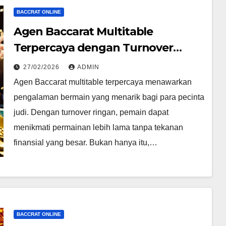
BACCRAT ONLINE
Agen Baccarat Multitable
Terpercaya dengan Turnover
Ringan dan Bonus Besar untuk
27/02/2026
ADMIN
Pemain Cerdas
Agen Baccarat multitable terpercaya menawarkan
pengalaman bermain yang menarik bagi para pecinta
judi. Dengan turnover ringan, pemain dapat
menikmati permainan lebih lama tanpa tekanan
finansial yang besar. Bukan hanya itu,…
BACCRAT ONLINE