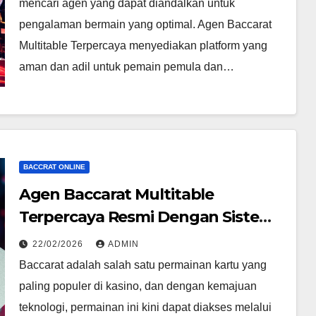
mencari agen yang dapat diandalkan untuk
pengalaman bermain yang optimal. Agen Baccarat
Multitable Terpercaya menyediakan platform yang
aman dan adil untuk pemain pemula dan…
BACCRAT ONLINE
Agen Baccarat Multitable
Terpercaya Resmi Dengan Sistem
Keamanan Terbaik Untuk
22/02/2026
ADMIN
Pengalaman Bermain Aman
Baccarat adalah salah satu permainan kartu yang
paling populer di kasino, dan dengan kemajuan
teknologi, permainan ini kini dapat diakses melalui