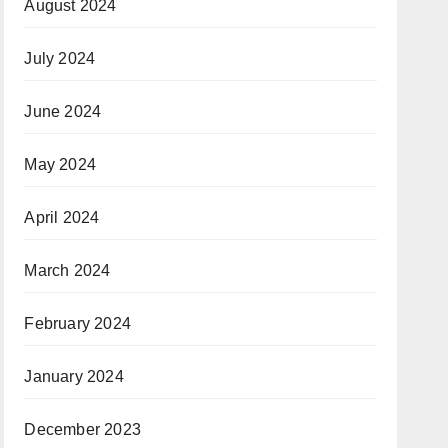
August 2024
July 2024
June 2024
May 2024
April 2024
March 2024
February 2024
January 2024
December 2023