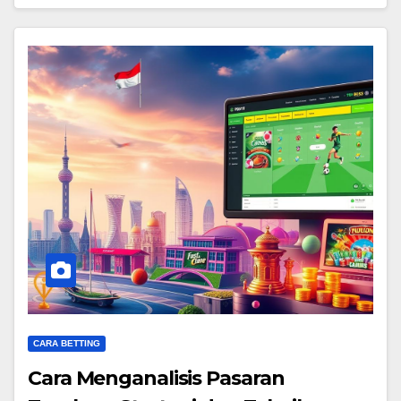
CARA BETTING
Cara Menganalisis Pasaran