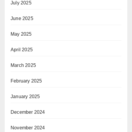
July 2025
June 2025
May 2025
April 2025
March 2025
February 2025
January 2025
December 2024
November 2024