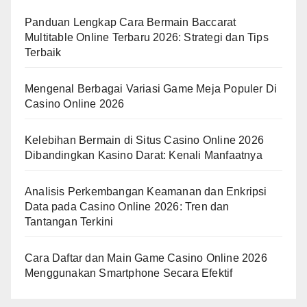
Panduan Lengkap Cara Bermain Baccarat
Multitable Online Terbaru 2026: Strategi dan Tips
Terbaik
Mengenal Berbagai Variasi Game Meja Populer Di
Casino Online 2026
Kelebihan Bermain di Situs Casino Online 2026
Dibandingkan Kasino Darat: Kenali Manfaatnya
Analisis Perkembangan Keamanan dan Enkripsi
Data pada Casino Online 2026: Tren dan
Tantangan Terkini
Cara Daftar dan Main Game Casino Online 2026
Menggunakan Smartphone Secara Efektif