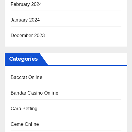
February 2024
January 2024
December 2023
Categories
Baccrat Online
Bandar Casino Online
Cara Betting
Ceme Online