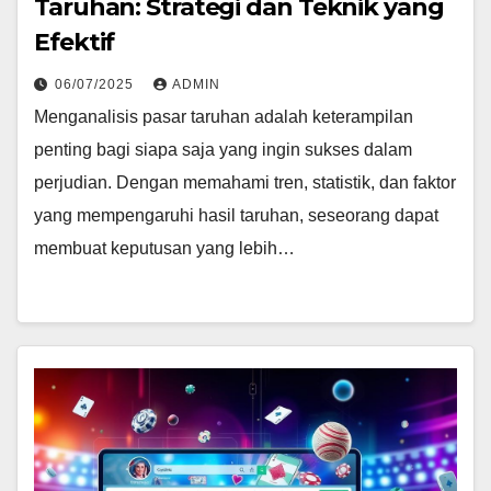
Taruhan: Strategi dan Teknik yang
Efektif
06/07/2025
ADMIN
Menganalisis pasar taruhan adalah keterampilan
penting bagi siapa saja yang ingin sukses dalam
perjudian. Dengan memahami tren, statistik, dan faktor
yang mempengaruhi hasil taruhan, seseorang dapat
membuat keputusan yang lebih…