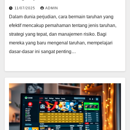
11/07/2025
ADMIN
Dalam dunia perjudian, cara bermain taruhan yang
efektif mencakup pemahaman tentang jenis taruhan,
strategi yang tepat, dan manajemen risiko. Bagi
mereka yang baru mengenal taruhan, mempelajari
dasar-dasar ini sangat penting…