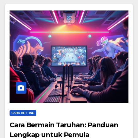
CARA BETTING
Cara Bermain Taruhan: Panduan
Lengkap untuk Pemula