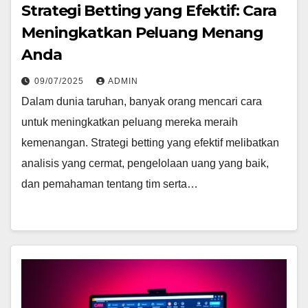
Strategi Betting yang Efektif: Cara
Meningkatkan Peluang Menang
Anda
09/07/2025
ADMIN
Dalam dunia taruhan, banyak orang mencari cara
untuk meningkatkan peluang mereka meraih
kemenangan. Strategi betting yang efektif melibatkan
analisis yang cermat, pengelolaan uang yang baik,
dan pemahaman tentang tim serta…