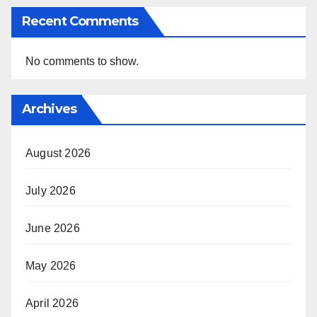
Recent Comments
No comments to show.
Archives
August 2026
July 2026
June 2026
May 2026
April 2026