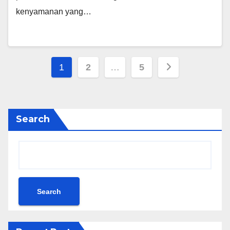
kenyamanan yang…
Posts
1
2
…
5
pagination
Search
Search