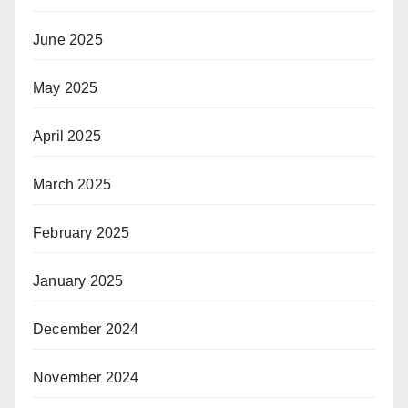
June 2025
May 2025
April 2025
March 2025
February 2025
January 2025
December 2024
November 2024