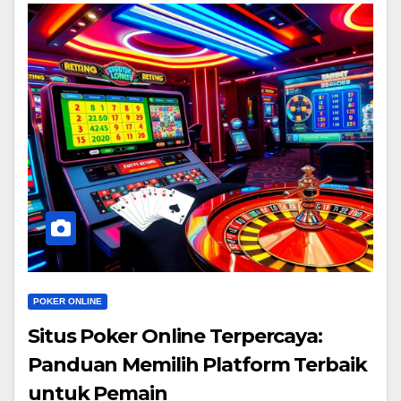
POKER ONLINE
Situs Poker Online Terpercaya:
Panduan Memilih Platform Terbaik
untuk Pemain