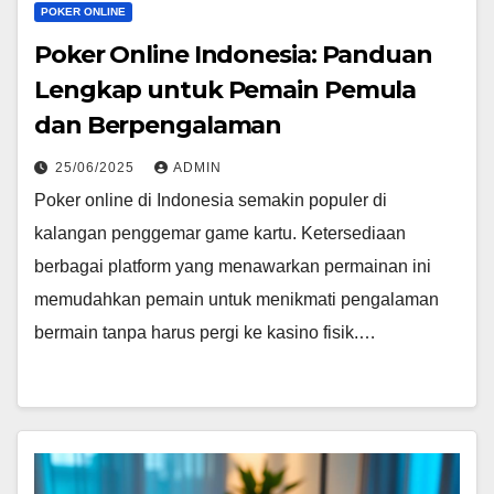
POKER ONLINE
Poker Online Indonesia: Panduan
Lengkap untuk Pemain Pemula
dan Berpengalaman
25/06/2025
ADMIN
Poker online di Indonesia semakin populer di
kalangan penggemar game kartu. Ketersediaan
berbagai platform yang menawarkan permainan ini
memudahkan pemain untuk menikmati pengalaman
bermain tanpa harus pergi ke kasino fisik.…