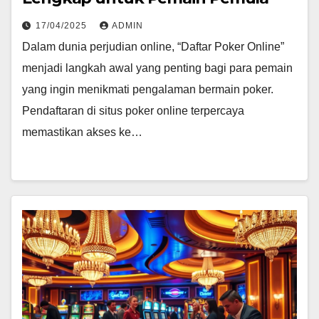
17/04/2025
ADMIN
Dalam dunia perjudian online, “Daftar Poker Online”
menjadi langkah awal yang penting bagi para pemain
yang ingin menikmati pengalaman bermain poker.
Pendaftaran di situs poker online terpercaya
memastikan akses ke…