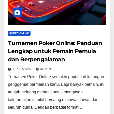
POKER ONLINE
Turnamen Poker Online: Panduan
Lengkap untuk Pemain Pemula
dan Berpengalaman
23/06/2025
ADMIN
Turnamen Poker Online semakin populer di kalangan
penggemar permainan kartu. Bagi banyak pemain, ini
adalah peluang menarik untuk mengasah
keterampilan sambil bersaing melawan lawan dari
seluruh dunia. Dengan berbagai format…