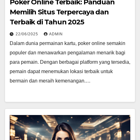
Poker Online Terbaik: Panduan
Memilih Situs Terpercaya dan
Terbaik di Tahun 2025
22/06/2025
ADMIN
Dalam dunia permainan kartu, poker online semakin
populer dan menawarkan pengalaman menarik bagi
para pemain. Dengan berbagai platform yang tersedia,
pemain dapat menemukan lokasi terbaik untuk
bermain dan meraih kemenangan.…