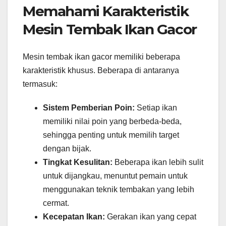
Memahami Karakteristik
Mesin Tembak Ikan Gacor
Mesin tembak ikan gacor memiliki beberapa
karakteristik khusus. Beberapa di antaranya
termasuk:
Sistem Pemberian Poin:
Setiap ikan
memiliki nilai poin yang berbeda-beda,
sehingga penting untuk memilih target
dengan bijak.
Tingkat Kesulitan:
Beberapa ikan lebih sulit
untuk dijangkau, menuntut pemain untuk
menggunakan teknik tembakan yang lebih
cermat.
Kecepatan Ikan:
Gerakan ikan yang cepat