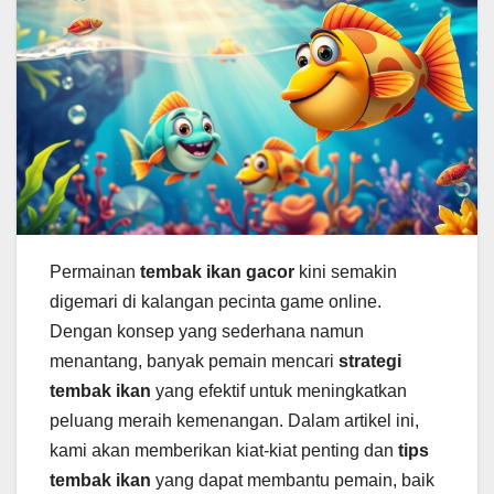
Permainan
tembak ikan gacor
kini semakin
digemari di kalangan pecinta game online.
Dengan konsep yang sederhana namun
menantang, banyak pemain mencari
strategi
tembak ikan
yang efektif untuk meningkatkan
peluang meraih kemenangan. Dalam artikel ini,
kami akan memberikan kiat-kiat penting dan
tips
tembak ikan
yang dapat membantu pemain, baik