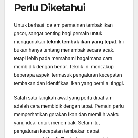
Perlu Diketahui
Untuk berhasil dalam permainan tembak ikan
gacor, sangat penting bagi pemain untuk
menggunakan
teknik tembak ikan yang tepat
. Ini
bukan hanya tentang menembak secara acak,
tetapi lebih pada memahami bagaimana cara
membidik dengan benar. Teknik ini mencakup
beberapa aspek, termasuk pengaturan kecepatan
tembakan dan identifikasi ikan yang bernilai tinggi.
Salah satu langkah awal yang perlu dipahami
adalah cara membidik dengan tepat. Pemain perlu
memperhatikan gerakan ikan dan memilih waktu
yang ideal untuk menembak. Selain itu,
pengaturan kecepatan tembakan dapat