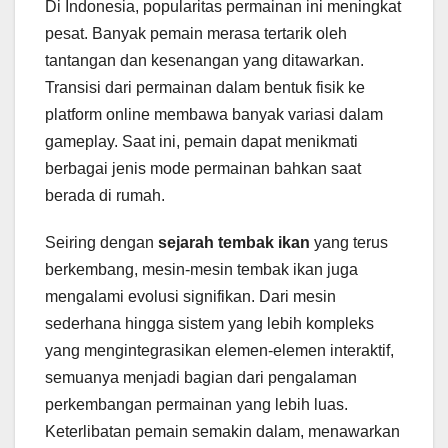
Di Indonesia, popularitas permainan ini meningkat
pesat. Banyak pemain merasa tertarik oleh
tantangan dan kesenangan yang ditawarkan.
Transisi dari permainan dalam bentuk fisik ke
platform online membawa banyak variasi dalam
gameplay. Saat ini, pemain dapat menikmati
berbagai jenis mode permainan bahkan saat
berada di rumah.
Seiring dengan
sejarah tembak ikan
yang terus
berkembang, mesin-mesin tembak ikan juga
mengalami evolusi signifikan. Dari mesin
sederhana hingga sistem yang lebih kompleks
yang mengintegrasikan elemen-elemen interaktif,
semuanya menjadi bagian dari pengalaman
perkembangan permainan yang lebih luas.
Keterlibatan pemain semakin dalam, menawarkan