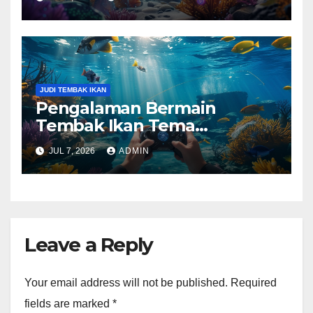
untuk Pengalaman Seru
JUDI TEMBAK IKAN
Pengalaman Bermain
Tembak Ikan Tema
Petualangan Laut dengan
JUL 7, 2026
ADMIN
Hadiah Menarik yang Seru
Leave a Reply
Your email address will not be published.
Required
fields are marked
*