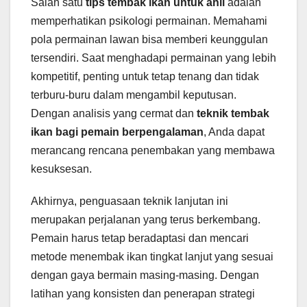
Salah satu
tips tembak ikan untuk ahli
adalah
memperhatikan psikologi permainan. Memahami
pola permainan lawan bisa memberi keunggulan
tersendiri. Saat menghadapi permainan yang lebih
kompetitif, penting untuk tetap tenang dan tidak
terburu-buru dalam mengambil keputusan.
Dengan analisis yang cermat dan
teknik tembak
ikan bagi pemain berpengalaman
, Anda dapat
merancang rencana penembakan yang membawa
kesuksesan.
Akhirnya, penguasaan teknik lanjutan ini
merupakan perjalanan yang terus berkembang.
Pemain harus tetap beradaptasi dan mencari
metode menembak ikan tingkat lanjut yang sesuai
dengan gaya bermain masing-masing. Dengan
latihan yang konsisten dan penerapan strategi