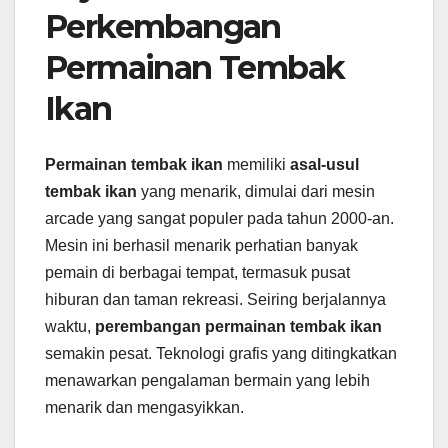
Perkembangan
Permainan Tembak
Ikan
Permainan tembak ikan
memiliki
asal-usul
tembak ikan
yang menarik, dimulai dari mesin
arcade yang sangat populer pada tahun 2000-an.
Mesin ini berhasil menarik perhatian banyak
pemain di berbagai tempat, termasuk pusat
hiburan dan taman rekreasi. Seiring berjalannya
waktu,
perembangan permainan tembak ikan
semakin pesat. Teknologi grafis yang ditingkatkan
menawarkan pengalaman bermain yang lebih
menarik dan mengasyikkan.