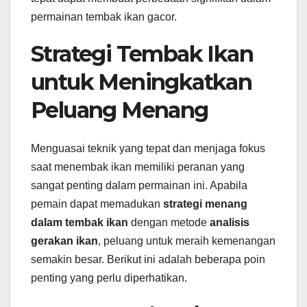
permainan tembak ikan gacor.
Strategi Tembak Ikan
untuk Meningkatkan
Peluang Menang
Menguasai teknik yang tepat dan menjaga fokus
saat menembak ikan memiliki peranan yang
sangat penting dalam permainan ini. Apabila
pemain dapat memadukan
strategi menang
dalam tembak ikan
dengan metode
analisis
gerakan ikan
, peluang untuk meraih kemenangan
semakin besar. Berikut ini adalah beberapa poin
penting yang perlu diperhatikan.