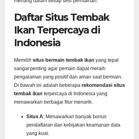
menang dalam setiap sesi permainan.
Daftar Situs Tembak
Ikan Terpercaya di
Indonesia
Memilih
situs bermain tembak ikan
yang tepat
sangat penting agar pemain dapat meraih
pengalaman yang positif dan aman saat bermain.
Di bawah ini adalah beberapa
rekomendasi situs
tembak ikan
terpercaya di Indonesia yang
menawarkan berbagai fitur menarik.
Situs A
: Menawarkan banyak bonus
pendaftaran dan kebijakan keamanan data
yang kuat.