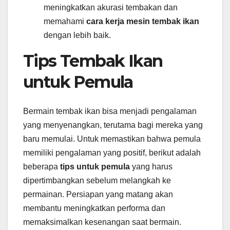
meningkatkan akurasi tembakan dan
memahami
cara kerja mesin tembak ikan
dengan lebih baik.
Tips Tembak Ikan
untuk Pemula
Bermain tembak ikan bisa menjadi pengalaman
yang menyenangkan, terutama bagi mereka yang
baru memulai. Untuk memastikan bahwa pemula
memiliki pengalaman yang positif, berikut adalah
beberapa
tips untuk pemula
yang harus
dipertimbangkan sebelum melangkah ke
permainan. Persiapan yang matang akan
membantu meningkatkan performa dan
memaksimalkan kesenangan saat bermain.