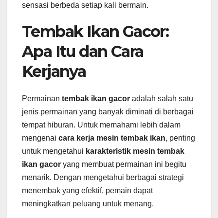
sensasi berbeda setiap kali bermain.
Tembak Ikan Gacor:
Apa Itu dan Cara
Kerjanya
Permainan
tembak ikan gacor
adalah salah satu
jenis permainan yang banyak diminati di berbagai
tempat hiburan. Untuk memahami lebih dalam
mengenai
cara kerja mesin tembak ikan
, penting
untuk mengetahui
karakteristik mesin tembak
ikan gacor
yang membuat permainan ini begitu
menarik. Dengan mengetahui berbagai strategi
menembak yang efektif, pemain dapat
meningkatkan peluang untuk menang.