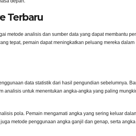
 masa depan.
re Terbaru
agai metode analisis dan sumber data yang dapat membantu pe
ng tepat, pemain dapat meningkatkan peluang mereka dalam
penggunaan data statistik dari hasil pengundian sebelumnya. B
m analisis untuk menentukan angka-angka yang paling mungki
alisis pola. Pemain mengamati angka yang sering keluar dala
da juga metode penggunaan angka ganjil dan genap, serta angka