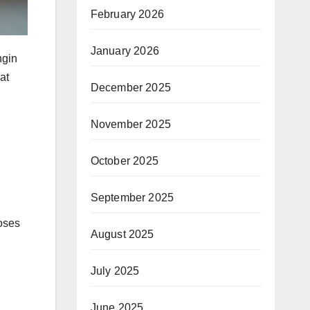
February 2026
January 2026
ngin
at
December 2025
November 2025
October 2025
September 2025
roses
August 2025
July 2025
June 2025