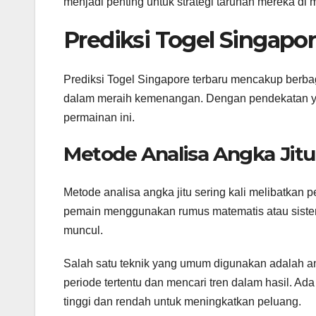
menjadi penting untuk strategi taruhan mereka di
Prediksi Togel Singapo
Prediksi Togel Singapore terbaru mencakup berb
dalam meraih kemenangan. Dengan pendekatan ya
permainan ini.
Metode Analisa Angka Jitu
Metode analisa angka jitu sering kali melibatkan 
pemain menggunakan rumus matematis atau siste
muncul.
Salah satu teknik yang umum digunakan adalah an
periode tertentu dan mencari tren dalam hasil. A
tinggi dan rendah untuk meningkatkan peluang.