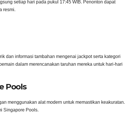
gsung setiap hari pada pukul 17:45 WIB. Penonton dapat
a resmi.
ik dan informasi tambahan mengenai jackpot serta kategori
 pemain dalam merencanakan taruhan mereka untuk hari-hari
e Pools
engan menggunakan alat modern untuk memastikan keakuratan.
mi Singapore Pools.