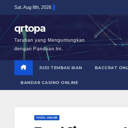
Skip
Sat. Aug 8th, 2026
to
content
qrtopa
Taruhan yang Menguntungkan
dengan Panduan Ini.
JUDI TEMBAK IKAN
BACCRAT ONL
BANDAR CASINO ONLINE
TOGEL ONLINE