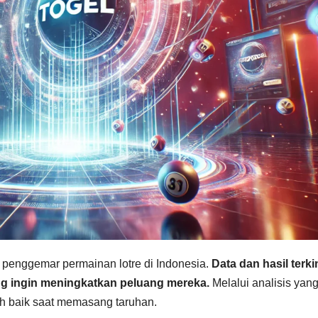
k penggemar permainan lotre di Indonesia.
Data dan hasil terki
g ingin meningkatkan peluang mereka.
Melalui analisis yan
ih baik saat memasang taruhan.