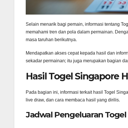
Selain menarik bagi pemain, informasi tentang T
memahami tren dan pola dalam permainan. Dengan
masa taruhan berikutnya.
Mendapatkan akses cepat kepada hasil dan informas
sekadar permainan; itu juga merupakan bagian da
Hasil Togel Singapore Ha
Pada bagian ini, informasi terkait hasil Togel Sin
live draw, dan cara membaca hasil yang dirilis.
Jadwal Pengeluaran Togel