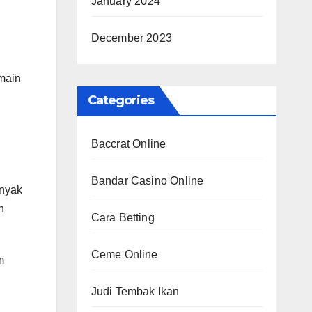
January 2024
December 2023
main
Categories
Baccrat Online
Bandar Casino Online
anyak
n
Cara Betting
Ceme Online
m
Judi Tembak Ikan