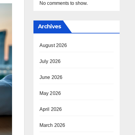
No comments to show.
Archives
August 2026
July 2026
June 2026
May 2026
April 2026
March 2026