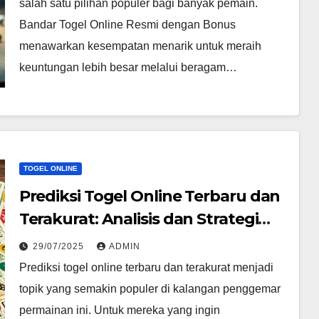
salah satu pilihan populer bagi banyak pemain.
Bandar Togel Online Resmi dengan Bonus
menawarkan kesempatan menarik untuk meraih
keuntungan lebih besar melalui beragam…
TOGEL ONLINE
Prediksi Togel Online Terbaru dan
Terakurat: Analisis dan Strategi
Terbaik untuk Menang
29/07/2025
ADMIN
Prediksi togel online terbaru dan terakurat menjadi
topik yang semakin populer di kalangan penggemar
permainan ini. Untuk mereka yang ingin