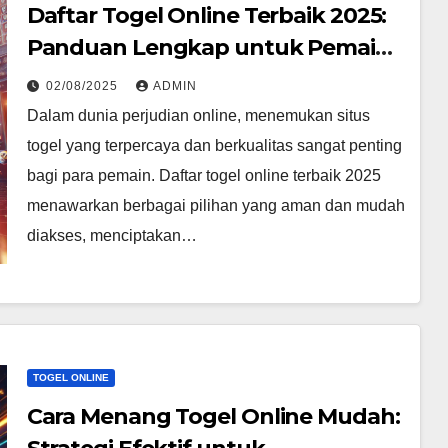
Daftar Togel Online Terbaik 2025:
Panduan Lengkap untuk Pemain
Cerdas
02/08/2025
ADMIN
Dalam dunia perjudian online, menemukan situs
togel yang terpercaya dan berkualitas sangat penting
bagi para pemain. Daftar togel online terbaik 2025
menawarkan berbagai pilihan yang aman dan mudah
diakses, menciptakan…
TOGEL ONLINE
Cara Menang Togel Online Mudah: