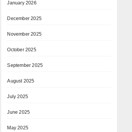
January 2026
December 2025
November 2025
October 2025
September 2025
August 2025
July 2025
June 2025
May 2025