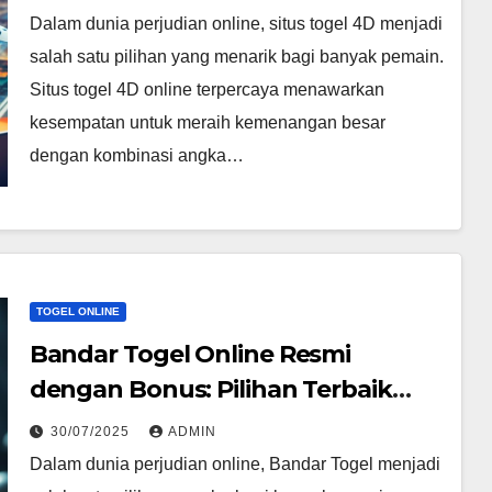
Dalam dunia perjudian online, situs togel 4D menjadi
salah satu pilihan yang menarik bagi banyak pemain.
Situs togel 4D online terpercaya menawarkan
kesempatan untuk meraih kemenangan besar
dengan kombinasi angka…
TOGEL ONLINE
Bandar Togel Online Resmi
dengan Bonus: Pilihan Terbaik
untuk Penggemar Togel
30/07/2025
ADMIN
Dalam dunia perjudian online, Bandar Togel menjadi