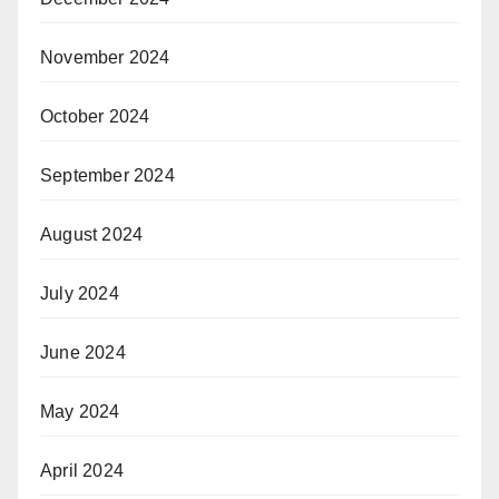
November 2024
October 2024
September 2024
August 2024
July 2024
June 2024
May 2024
April 2024