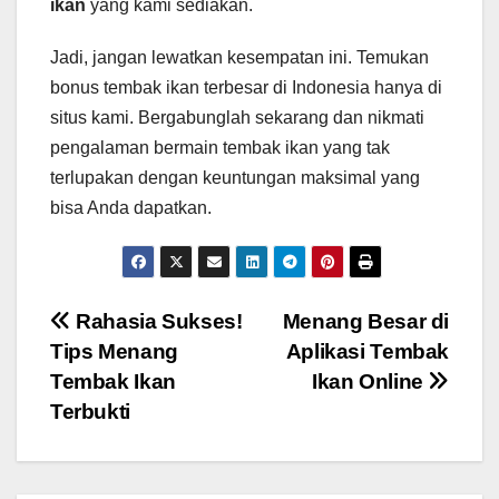
ikan
yang kami sediakan.
Jadi, jangan lewatkan kesempatan ini. Temukan
bonus tembak ikan terbesar di Indonesia hanya di
situs kami. Bergabunglah sekarang dan nikmati
pengalaman bermain tembak ikan yang tak
terlupakan dengan keuntungan maksimal yang
bisa Anda dapatkan.
Post
Rahasia Sukses!
Menang Besar di
Tips Menang
Aplikasi Tembak
navigation
Tembak Ikan
Ikan Online
Terbukti