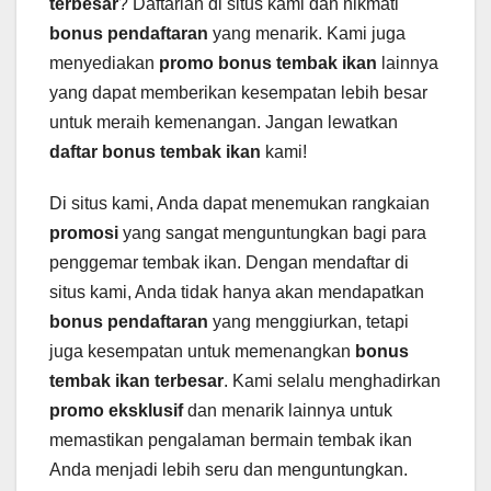
terbesar
? Daftarlah di situs kami dan nikmati
bonus pendaftaran
yang menarik. Kami juga
menyediakan
promo bonus tembak ikan
lainnya
yang dapat memberikan kesempatan lebih besar
untuk meraih kemenangan. Jangan lewatkan
daftar bonus tembak ikan
kami!
Di situs kami, Anda dapat menemukan rangkaian
promosi
yang sangat menguntungkan bagi para
penggemar tembak ikan. Dengan mendaftar di
situs kami, Anda tidak hanya akan mendapatkan
bonus pendaftaran
yang menggiurkan, tetapi
juga kesempatan untuk memenangkan
bonus
tembak ikan terbesar
. Kami selalu menghadirkan
promo eksklusif
dan menarik lainnya untuk
memastikan pengalaman bermain tembak ikan
Anda menjadi lebih seru dan menguntungkan.