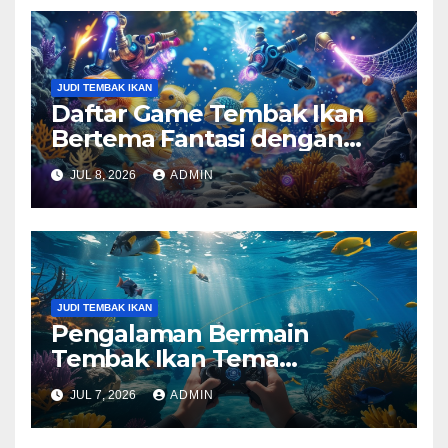
JUDI TEMBAK IKAN
Daftar Game Tembak Ikan
Bertema Fantasi dengan
Karakter dan Senjata Unik
JUL 8, 2026
ADMIN
untuk Pengalaman Seru
JUDI TEMBAK IKAN
Pengalaman Bermain
Tembak Ikan Tema
Petualangan Laut dengan
JUL 7, 2026
ADMIN
Hadiah Menarik yang Seru