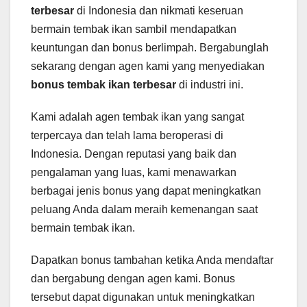
terbesar
di Indonesia dan nikmati keseruan
bermain tembak ikan sambil mendapatkan
keuntungan dan bonus berlimpah. Bergabunglah
sekarang dengan agen kami yang menyediakan
bonus tembak ikan terbesar
di industri ini.
Kami adalah agen tembak ikan yang sangat
terpercaya dan telah lama beroperasi di
Indonesia. Dengan reputasi yang baik dan
pengalaman yang luas, kami menawarkan
berbagai jenis bonus yang dapat meningkatkan
peluang Anda dalam meraih kemenangan saat
bermain tembak ikan.
Dapatkan bonus tambahan ketika Anda mendaftar
dan bergabung dengan agen kami. Bonus
tersebut dapat digunakan untuk meningkatkan