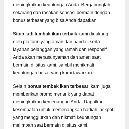
meningkatkan keuntungan Anda. Bergabunglah
sekarang dan rasakan sensasi bermain dengan
bonus terbesar yang bisa Anda dapatkan!
Situs judi tembak ikan terbaik
kami didukung
oleh platform yang aman dan handal, serta
layanan pelanggan yang ramah dan responsif.
Anda akan merasa nyaman dan aman saat
bermain di situs kami, sambil menikmati
keuntungan besar yang kami tawarkan.
Selain
bonus tembak ikan terbesar
, kami juga
memberikan promo menarik yang dapat
meningkatkan kemenangan Anda. Dapatkan
kesempatan untuk memenangkan hadiah jackpot
yang menggiurkan dan nikmati keuntungan
melimpah saat bermain di situs kami.