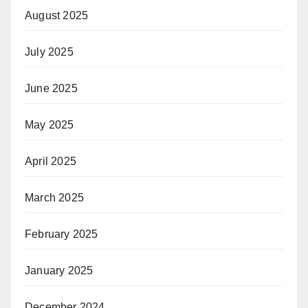
August 2025
July 2025
June 2025
May 2025
April 2025
March 2025
February 2025
January 2025
December 2024