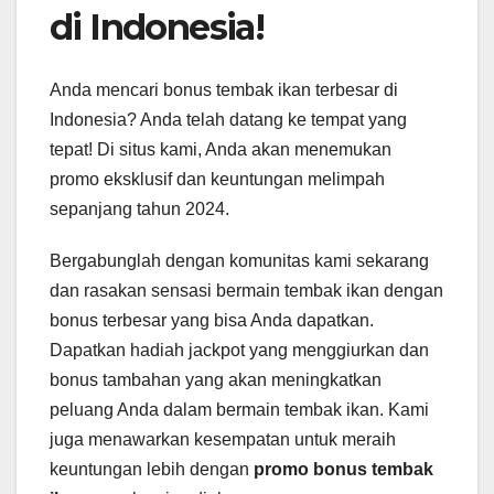
di Indonesia!
Anda mencari bonus tembak ikan terbesar di
Indonesia? Anda telah datang ke tempat yang
tepat! Di situs kami, Anda akan menemukan
promo eksklusif dan keuntungan melimpah
sepanjang tahun 2024.
Bergabunglah dengan komunitas kami sekarang
dan rasakan sensasi bermain tembak ikan dengan
bonus terbesar yang bisa Anda dapatkan.
Dapatkan hadiah jackpot yang menggiurkan dan
bonus tambahan yang akan meningkatkan
peluang Anda dalam bermain tembak ikan. Kami
juga menawarkan kesempatan untuk meraih
keuntungan lebih dengan
promo bonus tembak