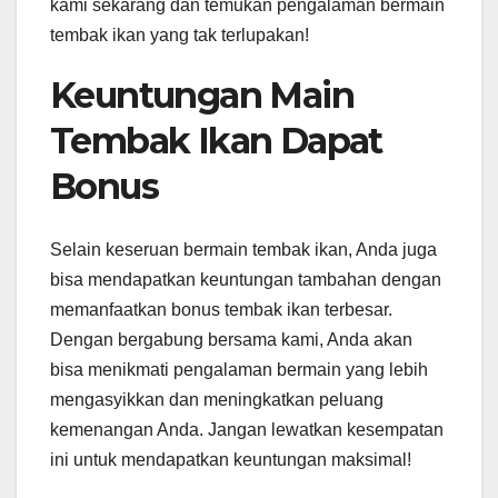
kami sekarang dan temukan pengalaman bermain
tembak ikan yang tak terlupakan!
Keuntungan Main
Tembak Ikan Dapat
Bonus
Selain keseruan bermain tembak ikan, Anda juga
bisa mendapatkan keuntungan tambahan dengan
memanfaatkan bonus tembak ikan terbesar.
Dengan bergabung bersama kami, Anda akan
bisa menikmati pengalaman bermain yang lebih
mengasyikkan dan meningkatkan peluang
kemenangan Anda. Jangan lewatkan kesempatan
ini untuk mendapatkan keuntungan maksimal!