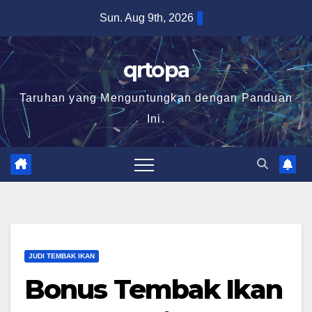
Skip
Sun. Aug 9th, 2026
to
content
qrtopa
Taruhan yang Menguntungkan dengan Panduan
Ini.
JUDI TEMBAK IKAN
Bonus Tembak Ikan