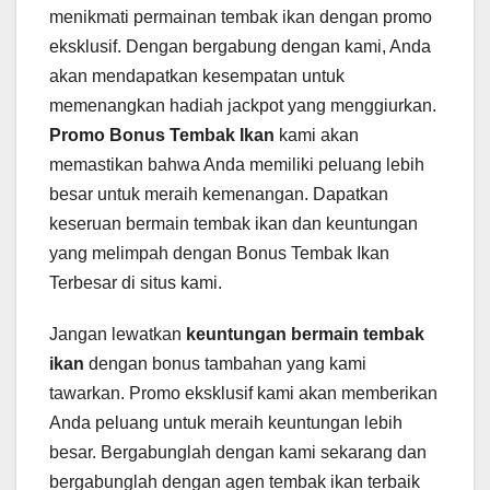
menikmati permainan tembak ikan dengan promo
eksklusif. Dengan bergabung dengan kami, Anda
akan mendapatkan kesempatan untuk
memenangkan hadiah jackpot yang menggiurkan.
Promo Bonus Tembak Ikan
kami akan
memastikan bahwa Anda memiliki peluang lebih
besar untuk meraih kemenangan. Dapatkan
keseruan bermain tembak ikan dan keuntungan
yang melimpah dengan Bonus Tembak Ikan
Terbesar di situs kami.
Jangan lewatkan
keuntungan bermain tembak
ikan
dengan bonus tambahan yang kami
tawarkan. Promo eksklusif kami akan memberikan
Anda peluang untuk meraih keuntungan lebih
besar. Bergabunglah dengan kami sekarang dan
bergabunglah dengan agen tembak ikan terbaik