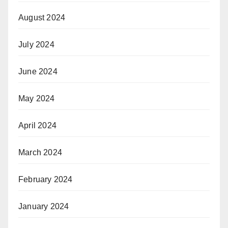
August 2024
July 2024
June 2024
May 2024
April 2024
March 2024
February 2024
January 2024