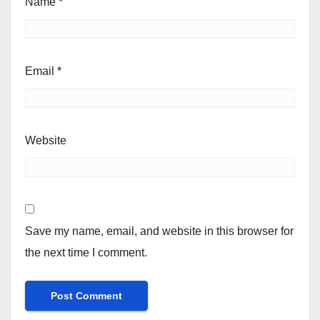
Name
*
Email
*
Website
Save my name, email, and website in this browser for
the next time I comment.