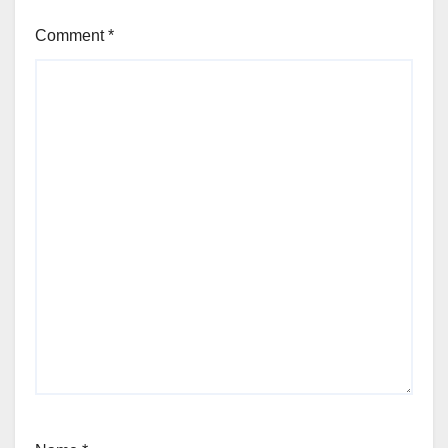
Comment
*