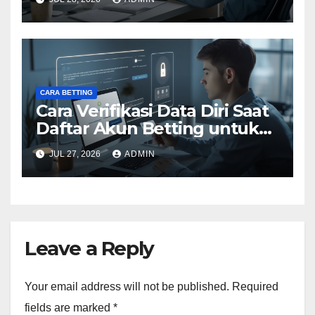
Secara Efektif
CARA BETTING
Cara Verifikasi Data Diri Saat
Daftar Akun Betting untuk
Keamanan Transaksi Anda
JUL 27, 2026
ADMIN
Leave a Reply
Your email address will not be published.
Required
fields are marked
*