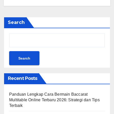
Search
Search
Recent Posts
Panduan Lengkap Cara Bermain Baccarat
Multitable Online Terbaru 2026: Strategi dan Tips
Terbaik