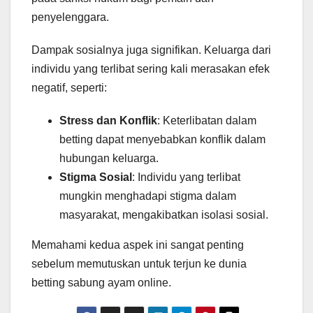
penyelenggara.
Dampak sosialnya juga signifikan. Keluarga dari
individu yang terlibat sering kali merasakan efek
negatif, seperti:
Stress dan Konflik
: Keterlibatan dalam
betting dapat menyebabkan konflik dalam
hubungan keluarga.
Stigma Sosial
: Individu yang terlibat
mungkin menghadapi stigma dalam
masyarakat, mengakibatkan isolasi sosial.
Memahami kedua aspek ini sangat penting
sebelum memutuskan untuk terjun ke dunia
betting sabung ayam online.