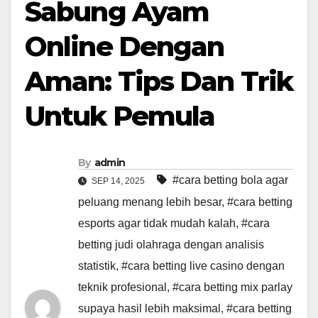
Sabung Ayam
Online Dengan
Aman: Tips Dan Trik
Untuk Pemula
By
admin
#cara betting bola agar
SEP 14, 2025
peluang menang lebih besar
,
#cara betting
esports agar tidak mudah kalah
,
#cara
betting judi olahraga dengan analisis
statistik
,
#cara betting live casino dengan
teknik profesional
,
#cara betting mix parlay
supaya hasil lebih maksimal
,
#cara betting