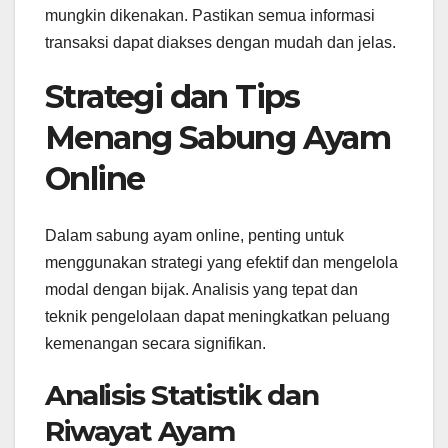
mungkin dikenakan. Pastikan semua informasi
transaksi dapat diakses dengan mudah dan jelas.
Strategi dan Tips
Menang Sabung Ayam
Online
Dalam sabung ayam online, penting untuk
menggunakan strategi yang efektif dan mengelola
modal dengan bijak. Analisis yang tepat dan
teknik pengelolaan dapat meningkatkan peluang
kemenangan secara signifikan.
Analisis Statistik dan
Riwayat Ayam