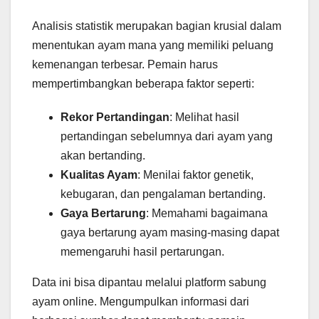
Analisis statistik merupakan bagian krusial dalam
menentukan ayam mana yang memiliki peluang
kemenangan terbesar. Pemain harus
mempertimbangkan beberapa faktor seperti:
Rekor Pertandingan
: Melihat hasil
pertandingan sebelumnya dari ayam yang
akan bertanding.
Kualitas Ayam
: Menilai faktor genetik,
kebugaran, dan pengalaman bertanding.
Gaya Bertarung
: Memahami bagaimana
gaya bertarung ayam masing-masing dapat
memengaruhi hasil pertarungan.
Data ini bisa dipantau melalui platform sabung
ayam online. Mengumpulkan informasi dari