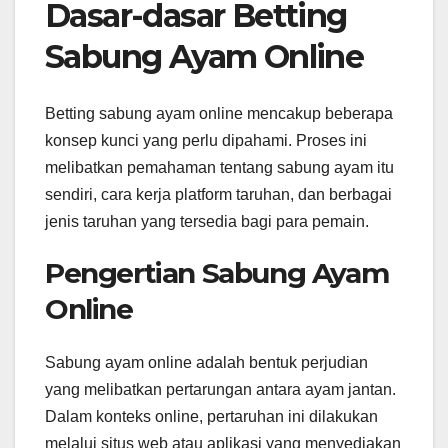
Dasar-dasar Betting
Sabung Ayam Online
Betting sabung ayam online mencakup beberapa
konsep kunci yang perlu dipahami. Proses ini
melibatkan pemahaman tentang sabung ayam itu
sendiri, cara kerja platform taruhan, dan berbagai
jenis taruhan yang tersedia bagi para pemain.
Pengertian Sabung Ayam
Online
Sabung ayam online adalah bentuk perjudian
yang melibatkan pertarungan antara ayam jantan.
Dalam konteks online, pertaruhan ini dilakukan
melalui situs web atau aplikasi yang menyediakan