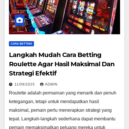
CARA BETTING
Langkah Mudah Cara Betting
Roulette Agar Hasil Maksimal Dan
Strategi Efektif
11/09/2025
ADMIN
Roulette adalah permainan yang menarik dan penuh
ketegangan, tetapi untuk mendapatkan hasil
maksimal, pemain perlu menerapkan strategi yang
tepat. Langkah-langkah sederhana dapat membantu
pemain memaksimalkan peluang mereka untuk