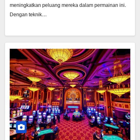
meningkatkan peluang mereka dalam permainan ini.
Dengan teknik…