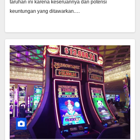
taruhan ini karena keseruannya dan potensi
keuntungan yang ditawarkan.…