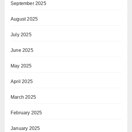
September 2025
August 2025
July 2025
June 2025
May 2025
April 2025
March 2025
February 2025
January 2025