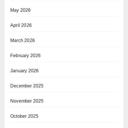
May 2026
April 2026
March 2026
February 2026
January 2026
December 2025
November 2025
October 2025