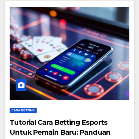
CARA BETTING
Tutorial Cara Betting Esports
Untuk Pemain Baru: Panduan