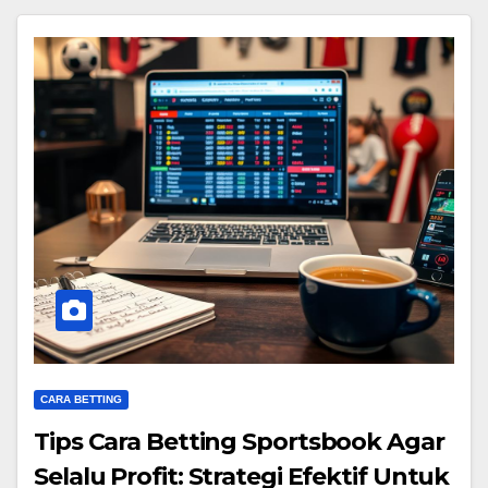
CARA BETTING
Tips Cara Betting Sportsbook Agar
Selalu Profit: Strategi Efektif Untuk