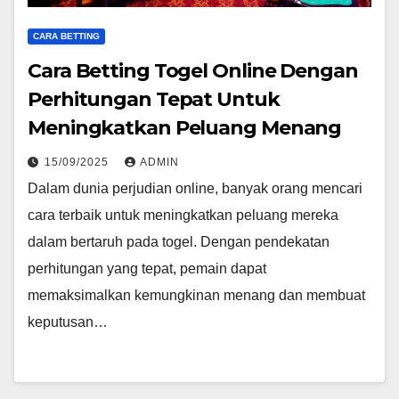
CARA BETTING
Cara Betting Togel Online Dengan
Perhitungan Tepat Untuk
Meningkatkan Peluang Menang
15/09/2025
ADMIN
Dalam dunia perjudian online, banyak orang mencari
cara terbaik untuk meningkatkan peluang mereka
dalam bertaruh pada togel. Dengan pendekatan
perhitungan yang tepat, pemain dapat
memaksimalkan kemungkinan menang dan membuat
keputusan…