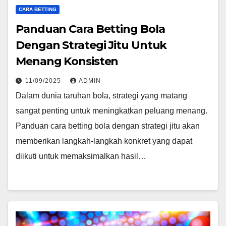
CARA BETTING
Panduan Cara Betting Bola
Dengan Strategi Jitu Untuk
Menang Konsisten
11/09/2025
ADMIN
Dalam dunia taruhan bola, strategi yang matang
sangat penting untuk meningkatkan peluang menang.
Panduan cara betting bola dengan strategi jitu akan
memberikan langkah-langkah konkret yang dapat
diikuti untuk memaksimalkan hasil…