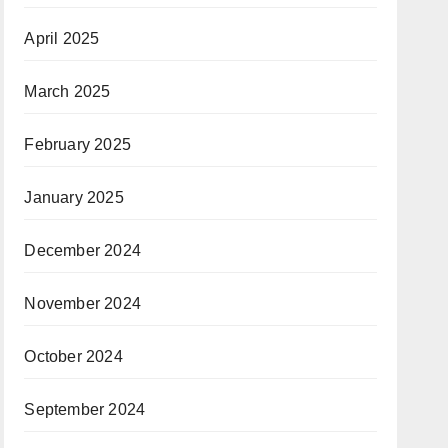
April 2025
March 2025
February 2025
January 2025
December 2024
November 2024
October 2024
September 2024