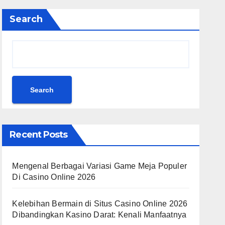
Search
Search
Recent Posts
Mengenal Berbagai Variasi Game Meja Populer
Di Casino Online 2026
Kelebihan Bermain di Situs Casino Online 2026
Dibandingkan Kasino Darat: Kenali Manfaatnya