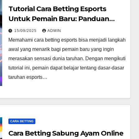
Tutorial Cara Betting Esports
Untuk Pemain Baru: Panduan
Lengkap dan Praktis
15/09/2025
ADMIN
Memahami cara betting esports bisa menjadi langkah
awal yang menarik bagi pemain baru yang ingin
merasakan sensasi dunia taruhan. Dengan mengikuti
tutorial ini, pemain dapat belajar tentang dasar-dasar
taruhan esports…
CARA BETTING
Cara Betting Sabung Ayam Online