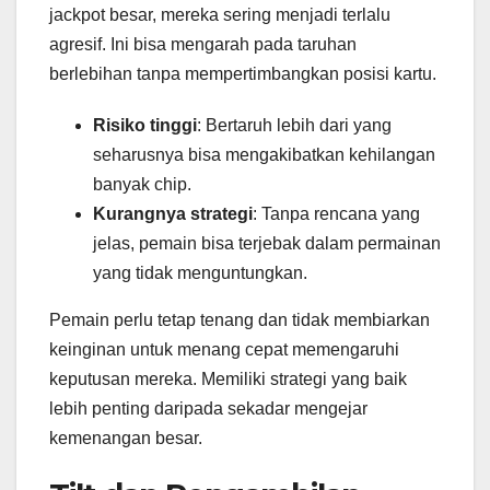
jackpot besar, mereka sering menjadi terlalu
agresif. Ini bisa mengarah pada taruhan
berlebihan tanpa mempertimbangkan posisi kartu.
Risiko tinggi
: Bertaruh lebih dari yang
seharusnya bisa mengakibatkan kehilangan
banyak chip.
Kurangnya strategi
: Tanpa rencana yang
jelas, pemain bisa terjebak dalam permainan
yang tidak menguntungkan.
Pemain perlu tetap tenang dan tidak membiarkan
keinginan untuk menang cepat memengaruhi
keputusan mereka. Memiliki strategi yang baik
lebih penting daripada sekadar mengejar
kemenangan besar.