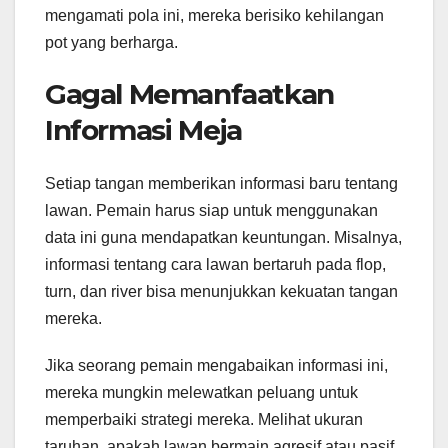
mengamati pola ini, mereka berisiko kehilangan
pot yang berharga.
Gagal Memanfaatkan
Informasi Meja
Setiap tangan memberikan informasi baru tentang
lawan. Pemain harus siap untuk menggunakan
data ini guna mendapatkan keuntungan. Misalnya,
informasi tentang cara lawan bertaruh pada flop,
turn, dan river bisa menunjukkan kekuatan tangan
mereka.
Jika seorang pemain mengabaikan informasi ini,
mereka mungkin melewatkan peluang untuk
memperbaiki strategi mereka. Melihat ukuran
taruhan, apakah lawan bermain agresif atau pasif,