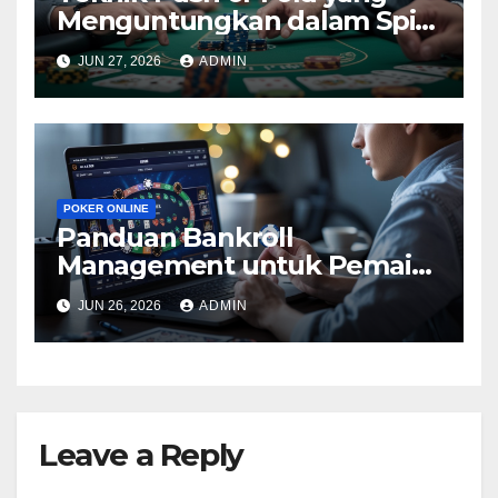
Menguntungkan dalam Spin
& Go Poker: Panduan
JUN 27, 2026
ADMIN
Strategis untuk Pemain
Pemula dan Berpengalaman
POKER ONLINE
Panduan Bankroll
Management untuk Pemain
Spin & Go Poker Online:
JUN 26, 2026
ADMIN
Strategi Cerdas untuk
Sukses di Meja Hijau
Leave a Reply