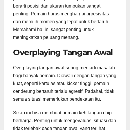
berarti posisi dan ukuran tumpukan sangat
penting. Pemain harus menghargai agresivitas
dan memilih momen yang tepat untuk bertaruh.
Memahami hal ini sangat penting untuk
meningkatkan peluang menang.
Overplaying Tangan Awal
Overplaying tangan awal sering menjadi masalah
bagi banyak pemain. Diawali dengan tangan yang
kuat, seperti kartu as atau kicker tinggi, pemain
cenderung bertaruh terlalu agresif. Padahal, tidak
semua situasi memerlukan pendekatan itu.
Sikap ini bisa membuat pemain kehilangan chip
berharga. Penting untuk mengevaluasi situasi dan
tidak terjebak pada tangan awal yang terlihat