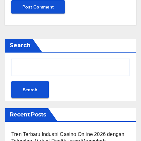
Search
Search
Recent Posts
Tren Terbaru Industri Casino Online 2026 dengan