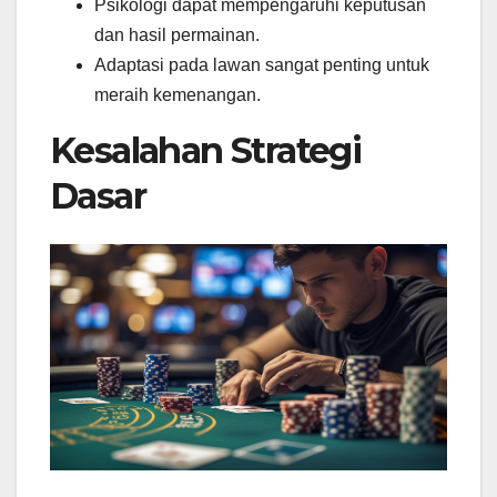
Psikologi dapat mempengaruhi keputusan
dan hasil permainan.
Adaptasi pada lawan sangat penting untuk
meraih kemenangan.
Kesalahan Strategi
Dasar