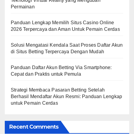
Teknologi Virtual Reality yang Mengubah
Permainan
Panduan Lengkap Memilih Situs Casino Online
2026 Terpercaya dan Aman Untuk Pemain Cerdas
Solusi Mengatasi Kendala Saat Proses Daftar Akun
di Situs Betting Terpercaya Dengan Mudah
Panduan Daftar Akun Betting Via Smartphone:
Cepat dan Praktis untuk Pemula
Strategi Membaca Pasaran Betting Setelah
Berhasil Mendaftar Akun Resmi: Panduan Lengkap
untuk Pemain Cerdas
Recent Comments