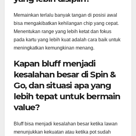
Memainkan terlalu banyak tangan di posisi awal
bisa mengakibatkan kehilangan chip yang cepat.
Menentukan range yang lebih ketat dan fokus
pada kartu yang lebih kuat adalah cara baik untuk
meningkatkan kemungkinan menang.
Kapan bluff menjadi
kesalahan besar di Spin &
Go, dan situasi apa yang
lebih tepat untuk bermain
value?
Bluff bisa menjadi kesalahan besar ketika lawan
menunjukkan kekuatan atau ketika pot sudah