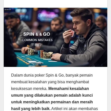
Dalam dunia poker Spin & Go, banyak pemain
membuat kesalahan yang bisa menghambat
kesuksesan mereka.
Memahami kesalahan
umum yang dilakukan pemain adalah kunci
untuk meningkatkan permainan dan meraih
hasil yang lebih baik.
Artikel ini akan membahas