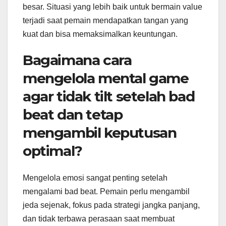
besar. Situasi yang lebih baik untuk bermain value
terjadi saat pemain mendapatkan tangan yang
kuat dan bisa memaksimalkan keuntungan.
Bagaimana cara
mengelola mental game
agar tidak tilt setelah bad
beat dan tetap
mengambil keputusan
optimal?
Mengelola emosi sangat penting setelah
mengalami bad beat. Pemain perlu mengambil
jeda sejenak, fokus pada strategi jangka panjang,
dan tidak terbawa perasaan saat membuat