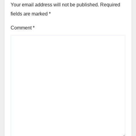
Your email address will not be published.
Required
fields are marked
*
Comment
*