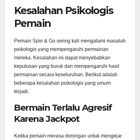
Kesalahan Psikologis
Pemain
Pemain Spin & Go sering kali mengalami masalah
psikologis yang mempengaruhi permainan
mereka. Kesalahan ini dapat menyebabkan
keputusan yang buruk dan mempengaruhi hasil
permainan secara keseluruhan. Berikut adalah
beberapa kesalahan psikologis yang umum
terjadi.
Bermain Terlalu Agresif
Karena Jackpot
Ketika pemain merasa dorongan untuk mengejar