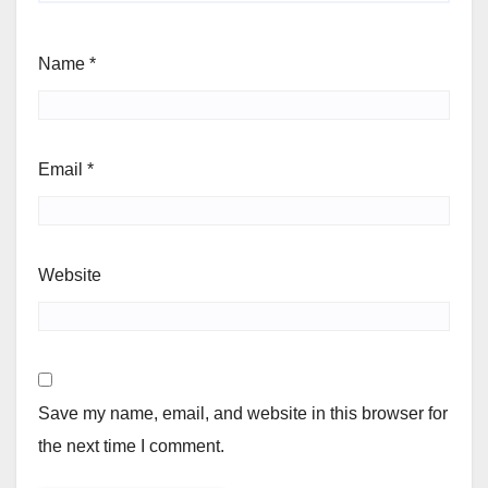
Name
*
Email
*
Website
Save my name, email, and website in this browser for
the next time I comment.