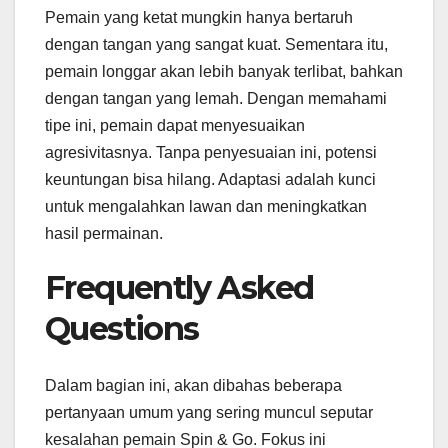
Pemain yang ketat mungkin hanya bertaruh
dengan tangan yang sangat kuat. Sementara itu,
pemain longgar akan lebih banyak terlibat, bahkan
dengan tangan yang lemah. Dengan memahami
tipe ini, pemain dapat menyesuaikan
agresivitasnya. Tanpa penyesuaian ini, potensi
keuntungan bisa hilang. Adaptasi adalah kunci
untuk mengalahkan lawan dan meningkatkan
hasil permainan.
Frequently Asked
Questions
Dalam bagian ini, akan dibahas beberapa
pertanyaan umum yang sering muncul seputar
kesalahan pemain Spin & Go. Fokus ini