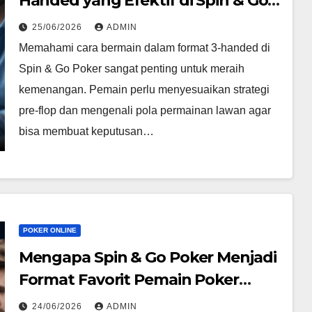
Handed yang Efektif di Spin & Go
Poker Untuk Pemain Sukses
25/06/2026
ADMIN
Memahami cara bermain dalam format 3-handed di
Spin & Go Poker sangat penting untuk meraih
kemenangan. Pemain perlu menyesuaikan strategi
pre-flop dan mengenali pola permainan lawan agar
bisa membuat keputusan…
POKER ONLINE
Mengapa Spin & Go Poker Menjadi
Format Favorit Pemain Poker
Modern: Keunggulan Dan Daya
24/06/2026
ADMIN