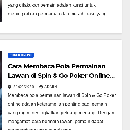
yang dilakukan pemain adalah kunci untuk
meningkatkan permainan dan meraih hasil yang…
POKER ONLINE
Cara Membaca Pola Permainan
Lawan di Spin & Go Poker Online
Untuk Meningkatkan
21/06/2026
ADMIN
Kemenangan
Membaca pola permainan lawan di Spin & Go Poker
online adalah keterampilan penting bagi pemain
yang ingin meningkatkan peluang menang. Dengan
mengamati cara bermain lawan, pemain dapat