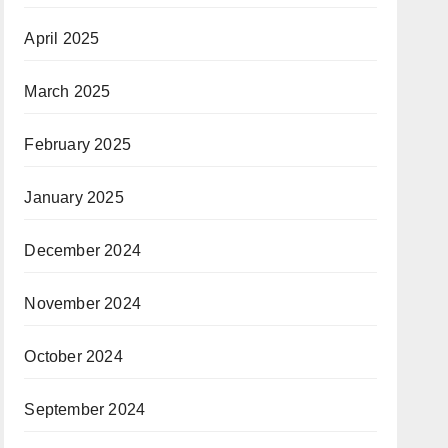
April 2025
March 2025
February 2025
January 2025
December 2024
November 2024
October 2024
September 2024