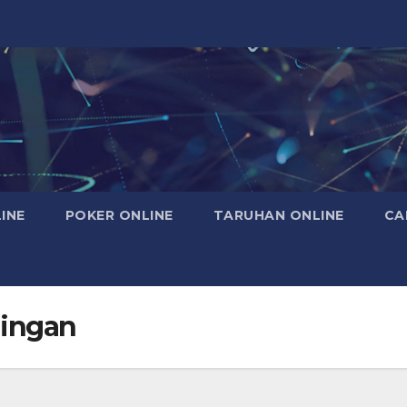
INE
POKER ONLINE
TARUHAN ONLINE
CA
lingan