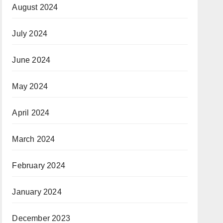
August 2024
July 2024
June 2024
May 2024
April 2024
March 2024
February 2024
January 2024
December 2023