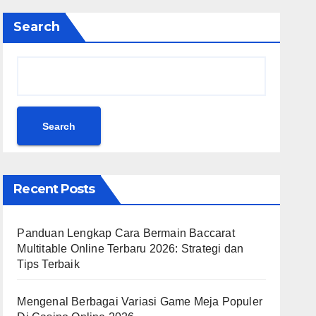
Search
Search
Recent Posts
Panduan Lengkap Cara Bermain Baccarat
Multitable Online Terbaru 2026: Strategi dan
Tips Terbaik
Mengenal Berbagai Variasi Game Meja Populer