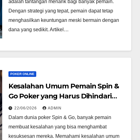
adalah tantangan menarik bagi banyak pemain.
Dengan strategi yang tepat, pemain dapat tetap
menghasilkan keuntungan meski bermain dengan
dana yang sedikit. Artikel…
POKER ONLINE
Kesalahan Umum Pemain Spin &
Go Poker yang Harus Dihindari
untuk Sukses di Meja Hijau
22/06/2026
ADMIN
Dalam dunia poker Spin & Go, banyak pemain
membuat kesalahan yang bisa menghambat
kesuksesan mereka. Memahami kesalahan umum