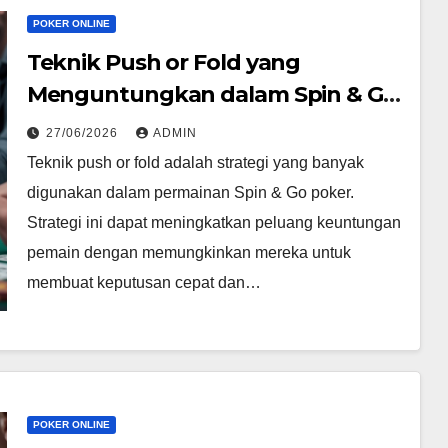
POKER ONLINE
Teknik Push or Fold yang
Menguntungkan dalam Spin & Go
Poker: Panduan Strategis untuk
27/06/2026
ADMIN
Pemain Pemula dan
Teknik push or fold adalah strategi yang banyak
Berpengalaman
digunakan dalam permainan Spin & Go poker.
Strategi ini dapat meningkatkan peluang keuntungan
pemain dengan memungkinkan mereka untuk
membuat keputusan cepat dan…
POKER ONLINE