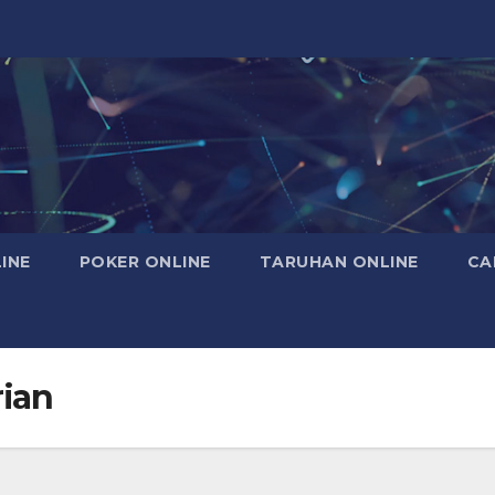
INE
POKER ONLINE
TARUHAN ONLINE
CA
rian