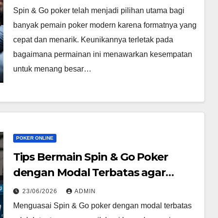
Tariknya
Spin & Go poker telah menjadi pilihan utama bagi
banyak pemain poker modern karena formatnya yang
cepat dan menarik. Keunikannya terletak pada
bagaimana permainan ini menawarkan kesempatan
untuk menang besar…
POKER ONLINE
Tips Bermain Spin & Go Poker
dengan Modal Terbatas agar
Tetap Profit dan Sukses
23/06/2026
ADMIN
Menguasai Spin & Go poker dengan modal terbatas