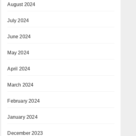
August 2024
July 2024
June 2024
May 2024
April 2024
March 2024
February 2024
January 2024
December 2023