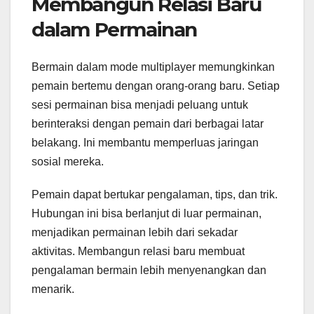
Membangun Relasi Baru
dalam Permainan
Bermain dalam mode multiplayer memungkinkan
pemain bertemu dengan orang-orang baru. Setiap
sesi permainan bisa menjadi peluang untuk
berinteraksi dengan pemain dari berbagai latar
belakang. Ini membantu memperluas jaringan
sosial mereka.
Pemain dapat bertukar pengalaman, tips, dan trik.
Hubungan ini bisa berlanjut di luar permainan,
menjadikan permainan lebih dari sekadar
aktivitas. Membangun relasi baru membuat
pengalaman bermain lebih menyenangkan dan
menarik.