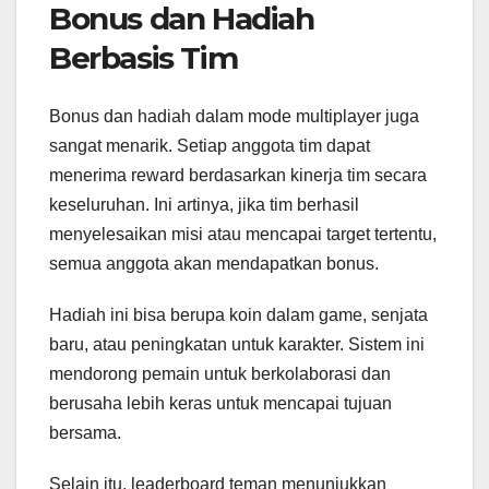
Bonus dan Hadiah
Berbasis Tim
Bonus dan hadiah dalam mode multiplayer juga
sangat menarik. Setiap anggota tim dapat
menerima reward berdasarkan kinerja tim secara
keseluruhan. Ini artinya, jika tim berhasil
menyelesaikan misi atau mencapai target tertentu,
semua anggota akan mendapatkan bonus.
Hadiah ini bisa berupa koin dalam game, senjata
baru, atau peningkatan untuk karakter. Sistem ini
mendorong pemain untuk berkolaborasi dan
berusaha lebih keras untuk mencapai tujuan
bersama.
Selain itu, leaderboard teman menunjukkan