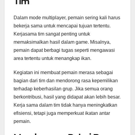
Tim
Dalam mode multiplayer, pemain sering kali harus
bekerja sama untuk mencapai tujuan tertentu.
Kerjasama tim sangat penting untuk
memaksimalkan hasil dalam game. Misalnya,
pemain dapat berbagi tugas seperti mengawasi
area tertentu untuk menangkap ikan.
Kegiatan ini membuat pemain merasa sebagai
bagian dari tim dan mendorong rasa kepemilikan
terhadap keberhasilan grup. Jika semua orang
berkontribusi, hasil yang didapat akan lebih besar.
Kerja sama dalam tim tidak hanya meningkatkan
efisiensi, tetapi juga memperkuat ikatan antar
pemain.