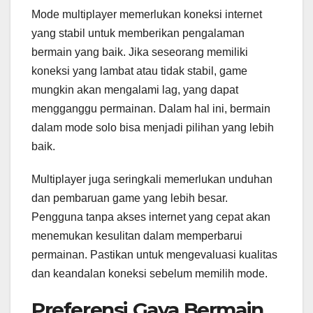
Mode multiplayer memerlukan koneksi internet
yang stabil untuk memberikan pengalaman
bermain yang baik. Jika seseorang memiliki
koneksi yang lambat atau tidak stabil, game
mungkin akan mengalami lag, yang dapat
mengganggu permainan. Dalam hal ini, bermain
dalam mode solo bisa menjadi pilihan yang lebih
baik.
Multiplayer juga seringkali memerlukan unduhan
dan pembaruan game yang lebih besar.
Pengguna tanpa akses internet yang cepat akan
menemukan kesulitan dalam memperbarui
permainan. Pastikan untuk mengevaluasi kualitas
dan keandalan koneksi sebelum memilih mode.
Preferensi Gaya Bermain