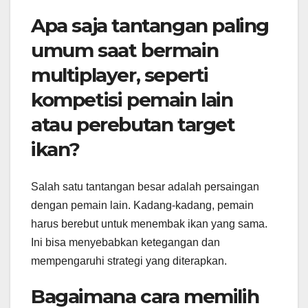
Apa saja tantangan paling
umum saat bermain
multiplayer, seperti
kompetisi pemain lain
atau perebutan target
ikan?
Salah satu tantangan besar adalah persaingan
dengan pemain lain. Kadang-kadang, pemain
harus berebut untuk menembak ikan yang sama.
Ini bisa menyebabkan ketegangan dan
mempengaruhi strategi yang diterapkan.
Bagaimana cara memilih