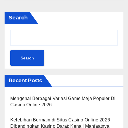
Search
Search
Recent Posts
Mengenal Berbagai Variasi Game Meja Populer Di
Casino Online 2026
Kelebihan Bermain di Situs Casino Online 2026
Dibandingkan Kasino Darat: Kenali Manfaatnya