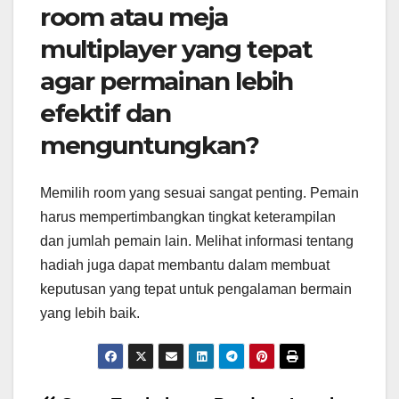
room atau meja
multiplayer yang tepat
agar permainan lebih
efektif dan
menguntungkan?
Memilih room yang sesuai sangat penting. Pemain
harus mempertimbangkan tingkat keterampilan
dan jumlah pemain lain. Melihat informasi tentang
hadiah juga dapat membantu dalam membuat
keputusan yang tepat untuk pengalaman bermain
yang lebih baik.