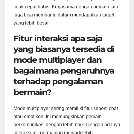
tidak cepat habis. Kerjasama dengan pemain lain
juga bisa membantu dalam mendapatkan target
yang lebih besar.
Fitur interaksi apa saja
yang biasanya tersedia di
mode multiplayer dan
bagaimana pengaruhnya
terhadap pengalaman
bermain?
Mode multiplayer sering memiliki fitur seperti chat
atau emotikon. Ini memungkinkan pemain
berkomunikasi dengan lebih baik. Dengan adanya
interaksi ini, permainan menjadi lebih