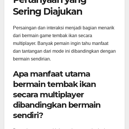
Sering Diajukan
Persaingan dan interaksi menjadi bagian menarik
dari bermain game tembak ikan secara
multiplayer. Banyak pemain ingin tahu manfaat
dan tantangan dari mode ini dibandingkan dengan
bermain sendirian.
Apa manfaat utama
bermain tembak ikan
secara multiplayer
dibandingkan bermain
sendiri?