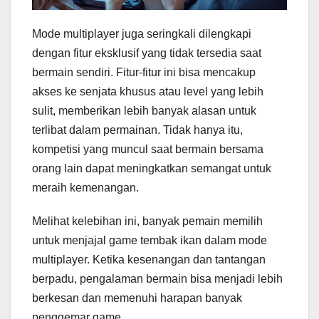
Mode multiplayer juga seringkali dilengkapi
dengan fitur eksklusif yang tidak tersedia saat
bermain sendiri. Fitur-fitur ini bisa mencakup
akses ke senjata khusus atau level yang lebih
sulit, memberikan lebih banyak alasan untuk
terlibat dalam permainan. Tidak hanya itu,
kompetisi yang muncul saat bermain bersama
orang lain dapat meningkatkan semangat untuk
meraih kemenangan.
Melihat kelebihan ini, banyak pemain memilih
untuk menjajal game tembak ikan dalam mode
multiplayer. Ketika kesenangan dan tantangan
berpadu, pengalaman bermain bisa menjadi lebih
berkesan dan memenuhi harapan banyak
penggemar game.