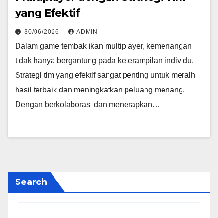
yang Efektif
30/06/2026
ADMIN
Dalam game tembak ikan multiplayer, kemenangan
tidak hanya bergantung pada keterampilan individu.
Strategi tim yang efektif sangat penting untuk meraih
hasil terbaik dan meningkatkan peluang menang.
Dengan berkolaborasi dan menerapkan…
Search