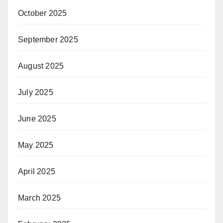
October 2025
September 2025
August 2025
July 2025
June 2025
May 2025
April 2025
March 2025