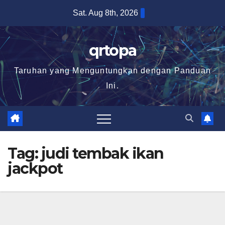
Skip
Sat. Aug 8th, 2026
to
content
qrtopa
Taruhan yang Menguntungkan dengan Panduan
Ini.
Tag:
judi tembak ikan
jackpot