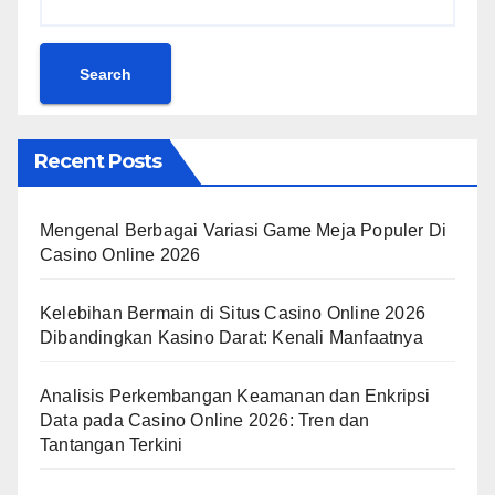
Search
Recent Posts
Mengenal Berbagai Variasi Game Meja Populer Di
Casino Online 2026
Kelebihan Bermain di Situs Casino Online 2026
Dibandingkan Kasino Darat: Kenali Manfaatnya
Analisis Perkembangan Keamanan dan Enkripsi
Data pada Casino Online 2026: Tren dan
Tantangan Terkini