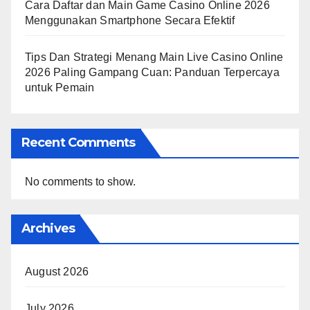
Cara Daftar dan Main Game Casino Online 2026
Menggunakan Smartphone Secara Efektif
Tips Dan Strategi Menang Main Live Casino Online
2026 Paling Gampang Cuan: Panduan Terpercaya
untuk Pemain
Recent Comments
No comments to show.
Archives
August 2026
July 2026