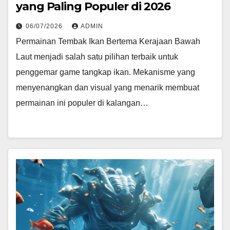
yang Paling Populer di 2026
06/07/2026
ADMIN
Permainan Tembak Ikan Bertema Kerajaan Bawah
Laut menjadi salah satu pilihan terbaik untuk
penggemar game tangkap ikan. Mekanisme yang
menyenangkan dan visual yang menarik membuat
permainan ini populer di kalangan…