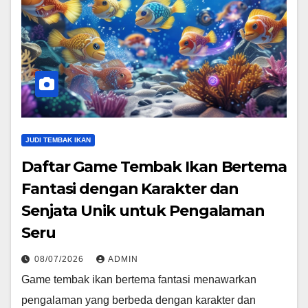
JUDI TEMBAK IKAN
Daftar Game Tembak Ikan Bertema
Fantasi dengan Karakter dan
Senjata Unik untuk Pengalaman
Seru
08/07/2026
ADMIN
Game tembak ikan bertema fantasi menawarkan
pengalaman yang berbeda dengan karakter dan