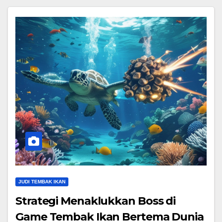
JUDI TEMBAK IKAN
Strategi Menaklukkan Boss di
Game Tembak Ikan Bertema Dunia