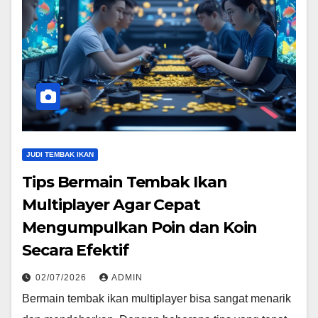
JUDI TEMBAK IKAN
Tips Bermain Tembak Ikan
Multiplayer Agar Cepat
Mengumpulkan Poin dan Koin
Secara Efektif
02/07/2026
ADMIN
Bermain tembak ikan multiplayer bisa sangat menarik