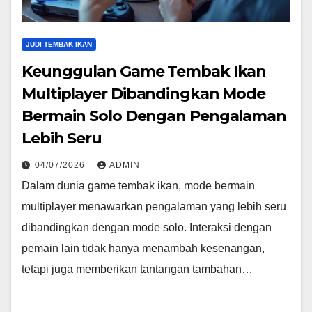
JUDI TEMBAK IKAN
Keunggulan Game Tembak Ikan
Multiplayer Dibandingkan Mode
Bermain Solo Dengan Pengalaman
Lebih Seru
04/07/2026
ADMIN
Dalam dunia game tembak ikan, mode bermain
multiplayer menawarkan pengalaman yang lebih seru
dibandingkan dengan mode solo. Interaksi dengan
pemain lain tidak hanya menambah kesenangan,
tetapi juga memberikan tantangan tambahan…