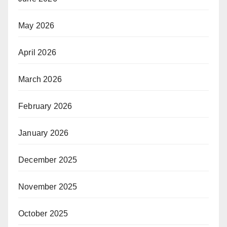
May 2026
April 2026
March 2026
February 2026
January 2026
December 2025
November 2025
October 2025