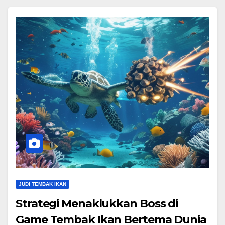
JUDI TEMBAK IKAN
Strategi Menaklukkan Boss di
Game Tembak Ikan Bertema Dunia