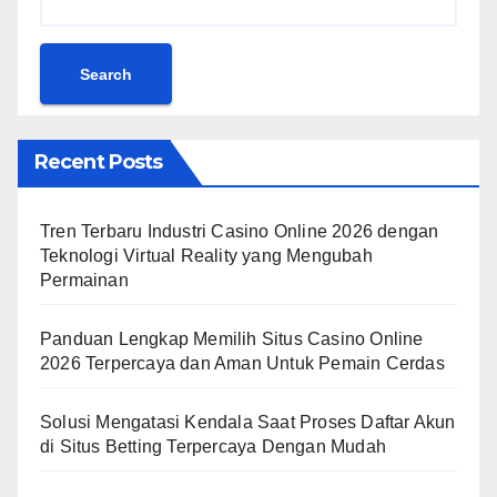
Search
Recent Posts
Tren Terbaru Industri Casino Online 2026 dengan
Teknologi Virtual Reality yang Mengubah
Permainan
Panduan Lengkap Memilih Situs Casino Online
2026 Terpercaya dan Aman Untuk Pemain Cerdas
Solusi Mengatasi Kendala Saat Proses Daftar Akun
di Situs Betting Terpercaya Dengan Mudah