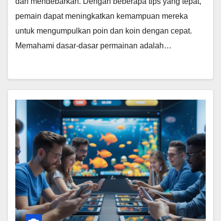
dan mendebarkan. Dengan beberapa tips yang tepat,
pemain dapat meningkatkan kemampuan mereka
untuk mengumpulkan poin dan koin dengan cepat.
Memahami dasar-dasar permainan adalah…