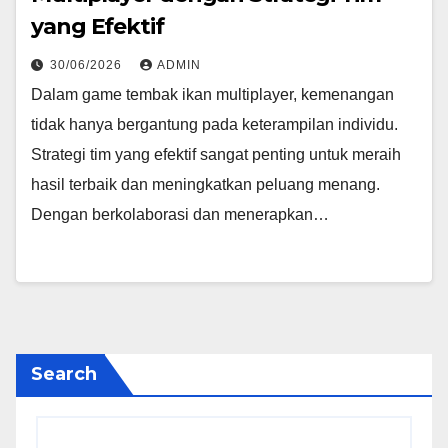
yang Efektif
30/06/2026
ADMIN
Dalam game tembak ikan multiplayer, kemenangan
tidak hanya bergantung pada keterampilan individu.
Strategi tim yang efektif sangat penting untuk meraih
hasil terbaik dan meningkatkan peluang menang.
Dengan berkolaborasi dan menerapkan…
Search