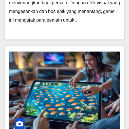
menyenangkan bagi pemain. Dengan efek visual yang
mengesankan dan bos epik yang menantang, game
ini mengajak para pemain untuk…