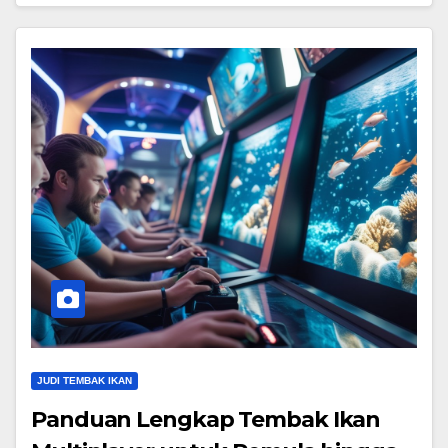
JUDI TEMBAK IKAN
Panduan Lengkap Tembak Ikan