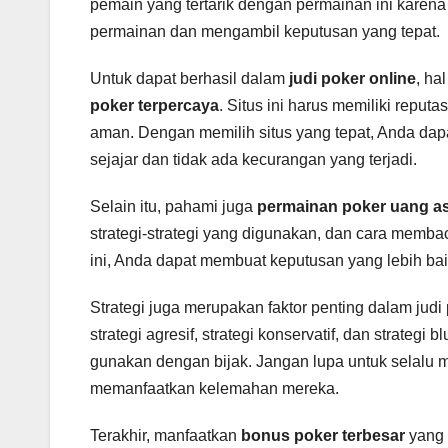
pemain yang tertarik dengan permainan ini kare
permainan dan mengambil keputusan yang tepat.
Untuk dapat berhasil dalam
judi poker online
, ha
poker terpercaya
. Situs ini harus memiliki repu
aman. Dengan memilih situs yang tepat, Anda da
sejajar dan tidak ada kecurangan yang terjadi.
Selain itu, pahami juga
permainan poker uang as
strategi-strategi yang digunakan, dan cara mem
ini, Anda dapat membuat keputusan yang lebih b
Strategi juga merupakan faktor penting dalam judi 
strategi agresif, strategi konservatif, dan strategi
gunakan dengan bijak. Jangan lupa untuk selalu
memanfaatkan kelemahan mereka.
Terakhir, manfaatkan
bonus poker terbesar
yang 