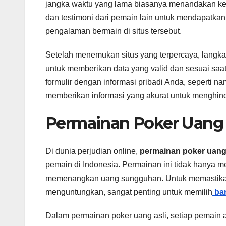
jangka waktu yang lama biasanya menandakan kepe
dan testimoni dari pemain lain untuk mendapatkan
pengalaman bermain di situs tersebut.
Setelah menemukan situs yang terpercaya, langka
untuk memberikan data yang valid dan sesuai saat
formulir dengan informasi pribadi Anda, seperti n
memberikan informasi yang akurat untuk menghind
Permainan Poker Uang 
Di dunia perjudian online,
permainan poker uang 
pemain di Indonesia. Permainan ini tidak hanya m
memenangkan uang sungguhan. Untuk memastikan
menguntungkan, sangat penting untuk memilih
ba
Dalam permainan poker uang asli, setiap pemain a