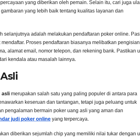
rcayaan yang diberikan oleh pemain. Selain itu, cari juga ul
 gambaran yang lebih baik tentang kualitas layanan dan
h selanjutnya adalah melakukan pendaftaran poker online. Pas
 mendaftar. Proses pendaftaran biasanya melibatkan pengisian
ama, alamat email, nomor telepon, dan rekening bank. Pastikan 
ari kendala atau masalah lainnya.
Asli
asli
merupakan salah satu yang paling populer di antara para
enawarkan keseruan dan tantangan, tetapi juga peluang untuk
 pengalaman bermain poker uang asli yang aman dan
ndar judi poker online
yang terpercaya.
kan diberikan sejumlah chip yang memiliki nilai tukar dengan 