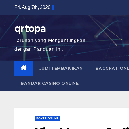
Skip
Fri. Aug 7th, 2026
to
content
qrtopa
Taruhan yang Menguntungkan
dengan Panduan Ini.
JUDI TEMBAK IKAN
BACCRAT ONL
BANDAR CASINO ONLINE
POKER ONLINE