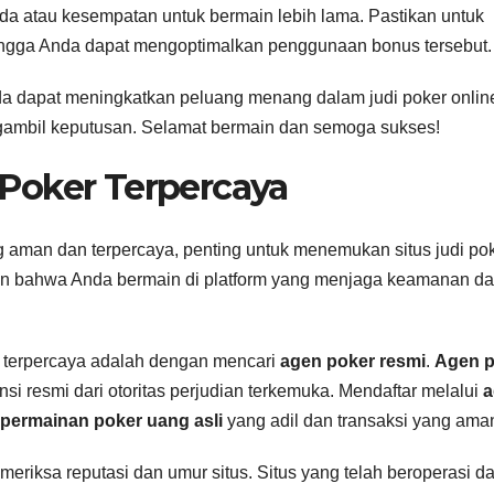
 atau kesempatan untuk bermain lebih lama. Pastikan untuk
ngga Anda dapat mengoptimalkan penggunaan bonus tersebut.
nda dapat meningkatkan peluang menang dalam judi poker onlin
gambil keputusan. Selamat bermain dan semoga sukses!
Poker Terpercaya
 aman dan terpercaya, penting untuk menemukan situs judi po
an bahwa Anda bermain di platform yang menjaga keamanan d
r terpercaya adalah dengan mencari
agen poker resmi
.
Agen p
si resmi dari otoritas perjudian terkemuka. Mendaftar melalui
a
permainan poker uang asli
yang adil dan transaksi yang ama
meriksa reputasi dan umur situs. Situs yang telah beroperasi d