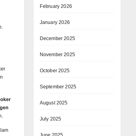
February 2026
January 2026
e.
December 2025
November 2025
ker
October 2025
an
September 2025
oker
August 2025
gen
n.
July 2025
alam
June 2025