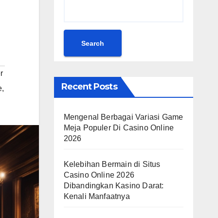
Search
r
Recent Posts
e
,
Mengenal Berbagai Variasi Game
Meja Populer Di Casino Online
2026
Kelebihan Bermain di Situs
Casino Online 2026
Dibandingkan Kasino Darat:
Kenali Manfaatnya