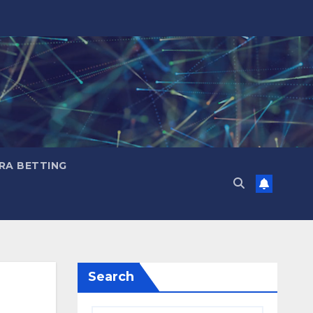
RA BETTING
Search