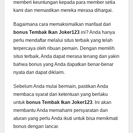
memberi keuntungan kepada para member setia
kami dan memastikan mereka merasa dihargai.
Bagaimana cara memaksimalkan manfaat dari
bonus Tembak Ikan Joker123
ini? Anda hanya
perlu mendaftar melalui situs terbaik yang telah
terpercaya oleh ribuan pemain. Dengan memilih
situs terbaik, Anda dapat merasa tenang dan yakin
bahwa bonus yang Anda dapatkan benar-benar
nyata dan dapat diklaim.
Sebelum Anda mulai bermain, pastikan Anda
membaca syarat dan ketentuan yang berlaku
untuk
bonus Tembak Ikan Joker123
. Ini akan
membantu Anda memahami persyaratan dan
aturan yang perlu Anda ikuti untuk bisa menikmati
bonus dengan lancar.