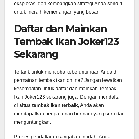
eksplorasi dan kembangkan strategi Anda sendiri
untuk meraih kemenangan yang besar!
Daftar dan Mainkan
Tembak Ikan Joker123
Sekarang
Tertarik untuk mencoba keberuntungan Anda di
permainan tembak ikan online? Jangan lewatkan
kesempatan untuk daftar dan mainkan Tembak
Ikan Joker123 sekarang juga! Dengan mendaftar
di
situs tembak ikan terbaik
, Anda akan
mendapatkan pengalaman bermain yang seru dan
menguntungkan.
Proses pendaftaran sangatlah mudah. Anda