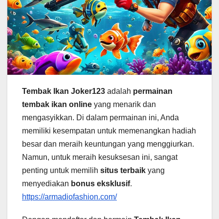
Tembak Ikan Joker123
adalah
permainan
tembak ikan online
yang menarik dan
mengasyikkan. Di dalam permainan ini, Anda
memiliki kesempatan untuk memenangkan hadiah
besar dan meraih keuntungan yang menggiurkan.
Namun, untuk meraih kesuksesan ini, sangat
penting untuk memilih
situs terbaik
yang
menyediakan
bonus eksklusif
.
https://armadiofashion.com/