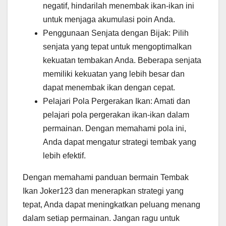
negatif, hindarilah menembak ikan-ikan ini
untuk menjaga akumulasi poin Anda.
Penggunaan Senjata dengan Bijak: Pilih
senjata yang tepat untuk mengoptimalkan
kekuatan tembakan Anda. Beberapa senjata
memiliki kekuatan yang lebih besar dan
dapat menembak ikan dengan cepat.
Pelajari Pola Pergerakan Ikan: Amati dan
pelajari pola pergerakan ikan-ikan dalam
permainan. Dengan memahami pola ini,
Anda dapat mengatur strategi tembak yang
lebih efektif.
Dengan memahami panduan bermain Tembak
Ikan Joker123 dan menerapkan strategi yang
tepat, Anda dapat meningkatkan peluang menang
dalam setiap permainan. Jangan ragu untuk