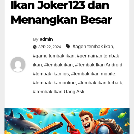
Ikan Joker123 dan
Menangkan Besar
By
admin
#agen tembak ikan
,
APR 22, 2024
#game tembak ikan
,
#permainan tembak
ikan
,
#tembak ikan
,
#Tembak Ikan Android
,
#tembak ikan ios
,
#tembak ikan mobile
,
#tembak ikan online
,
#tembak ikan terbaik
,
#Tembak Ikan Uang Asli