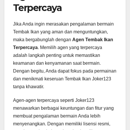
Terpercaya
Jika Anda ingin merasakan pengalaman bermain
Tembak Ikan yang aman dan menguntungkan,
maka bergabunglah dengan
Agen Tembak Ikan
Terpercaya
. Memilih agen yang terpercaya
adalah langkah penting untuk memastikan
keamanan dan kenyamanan saat bermain.
Dengan begitu, Anda dapat fokus pada permainan
dan menikmati keseruan Tembak Ikan Joker123
tanpa khawatir.
Agen-agen terpercaya seperti Joker123
menawarkan berbagai keuntungan dan fitur yang
membuat pengalaman bermain Anda lebih
menyenangkan. Dengan memiliki lisensi resmi,