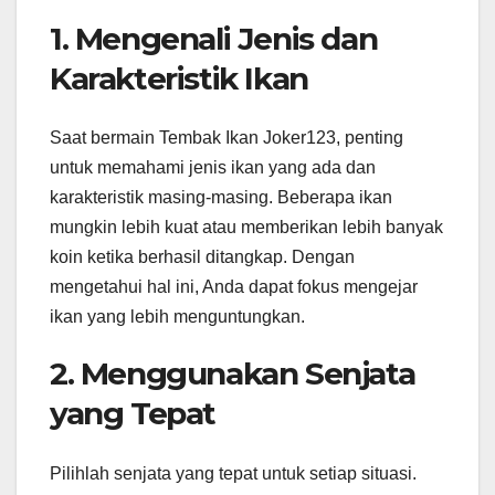
1. Mengenali Jenis dan
Karakteristik Ikan
Saat bermain Tembak Ikan Joker123, penting
untuk memahami jenis ikan yang ada dan
karakteristik masing-masing. Beberapa ikan
mungkin lebih kuat atau memberikan lebih banyak
koin ketika berhasil ditangkap. Dengan
mengetahui hal ini, Anda dapat fokus mengejar
ikan yang lebih menguntungkan.
2. Menggunakan Senjata
yang Tepat
Pilihlah senjata yang tepat untuk setiap situasi.