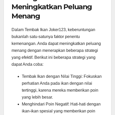
Meningkatkan Peluang
Menang
Dalam Tembak Ikan Joker123, keberuntungan
bukanlah satu-satunya faktor penentu
kemenangan. Anda dapat meningkatkan peluang
menang dengan menerapkan beberapa strategi
yang efektif. Berikut ini beberapa strategi yang
dapat Anda coba:
Tembak Ikan dengan Nilai Tinggi: Fokuskan
perhatian Anda pada ikan dengan nilai
tertinggi, karena mereka memberikan poin
yang lebih besar.
Menghindari Poin Negatif: Hati-hati dengan
ikan-ikan spesial yang memberikan poin