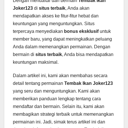
Dengan mendaftar dan bermain
Tembak Ikan
Joker123
di
situs terbaik
, Anda akan
mendapatkan akses ke fitur-fitur hebat dan
keuntungan yang menguntungkan. Situs
terpercaya menyediakan
bonus eksklusif
untuk
member baru, yang dapat meningkatkan peluang
Anda dalam memenangkan permainan. Dengan
bermain di
situs terbaik
, Anda bisa mendapatkan
keuntungan maksimal.
Dalam artikel ini, kami akan membahas secara
detail tentang permainan
Tembak Ikan Joker123
yang seru dan menguntungkan. Kami akan
memberikan panduan lengkap tentang cara
mendaftar dan bermain. Selain itu, kami akan
membagikan strategi terbaik untuk memenangkan
permainan ini. Jadi, simak terus artikel ini dan