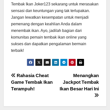
Tembak Ikan Joker123 sekarang untuk merasakan
sensasi dan keuntungan yang tak terlupakan.
Jangan lewatkan kesempatan untuk menjadi
pemenang dengan keahlian Anda dalam
menembak ikan. Ayo, jadilah bagian dari
komunitas pemain tembak ikan online yang
sukses dan dapatkan pengalaman bermain
terbaik!
Post
Rahasia Cheat
Menangkan
Game Tembak Ikan
Jackpot Tembak
navigation
Terampuh!
Ikan Besar Hari Ini