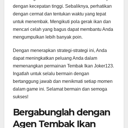
dengan kecepatan tinggi. Sebaliknya, perhatikan
dengan cermat dan tentukan waktu yang tepat
untuk menembak. Mengikuti pola gerak ikan dan
mencari celah yang bagus dapat membantu Anda
mengumpulkan lebih banyak poin.
Dengan menerapkan strategi-strategi ini, Anda
dapat meningkatkan peluang Anda dalam
memenangkan permainan Tembak Ikan Joker123.
Ingatlah untuk selalu bermain dengan
bertanggung jawab dan menikmati setiap momen
dalam game ini. Selamat bermain dan semoga
sukses!
Bergabunglah dengan
Agen Tembak Ikan