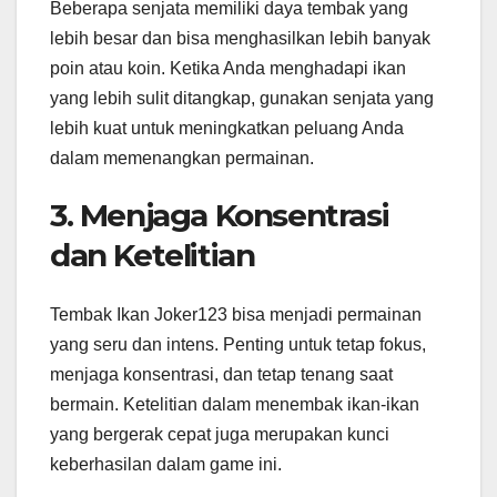
Beberapa senjata memiliki daya tembak yang
lebih besar dan bisa menghasilkan lebih banyak
poin atau koin. Ketika Anda menghadapi ikan
yang lebih sulit ditangkap, gunakan senjata yang
lebih kuat untuk meningkatkan peluang Anda
dalam memenangkan permainan.
3. Menjaga Konsentrasi
dan Ketelitian
Tembak Ikan Joker123 bisa menjadi permainan
yang seru dan intens. Penting untuk tetap fokus,
menjaga konsentrasi, dan tetap tenang saat
bermain. Ketelitian dalam menembak ikan-ikan
yang bergerak cepat juga merupakan kunci
keberhasilan dalam game ini.