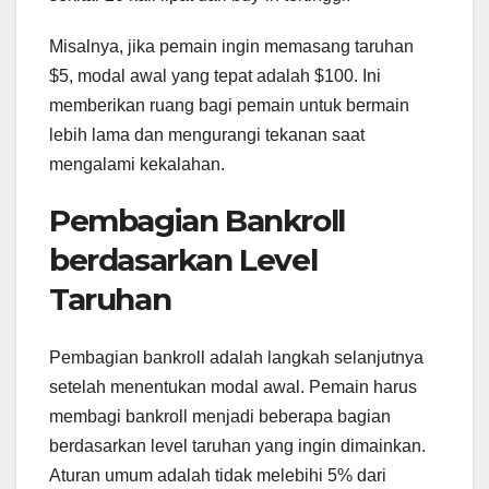
Misalnya, jika pemain ingin memasang taruhan
$5, modal awal yang tepat adalah $100. Ini
memberikan ruang bagi pemain untuk bermain
lebih lama dan mengurangi tekanan saat
mengalami kekalahan.
Pembagian Bankroll
berdasarkan Level
Taruhan
Pembagian bankroll adalah langkah selanjutnya
setelah menentukan modal awal. Pemain harus
membagi bankroll menjadi beberapa bagian
berdasarkan level taruhan yang ingin dimainkan.
Aturan umum adalah tidak melebihi 5% dari