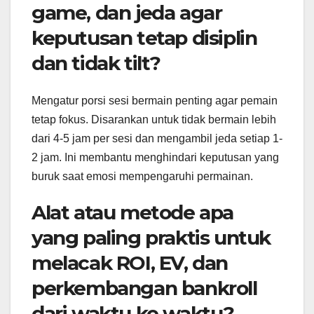
game, dan jeda agar
keputusan tetap disiplin
dan tidak tilt?
Mengatur porsi sesi bermain penting agar pemain
tetap fokus. Disarankan untuk tidak bermain lebih
dari 4-5 jam per sesi dan mengambil jeda setiap 1-
2 jam. Ini membantu menghindari keputusan yang
buruk saat emosi mempengaruhi permainan.
Alat atau metode apa
yang paling praktis untuk
melacak ROI, EV, dan
perkembangan bankroll
dari waktu ke waktu?