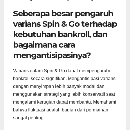
Seberapa besar pengaruh
varians Spin & Go terhadap
kebutuhan bankroll, dan
bagaimana cara
mengantisipasinya?
Varians dalam Spin & Go dapat mempengaruhi
bankroll secara signifikan. Mengantisipasi varians
dengan menyimpan lebih banyak modal dan
menggunakan strategi yang lebih konservatif saat
mengalami kerugian dapat membantu. Memahami
bahwa fluktuasi adalah bagian dari permainan
sangat penting.