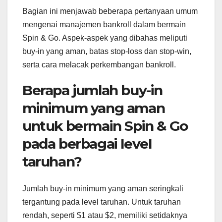
Bagian ini menjawab beberapa pertanyaan umum
mengenai manajemen bankroll dalam bermain
Spin & Go. Aspek-aspek yang dibahas meliputi
buy-in yang aman, batas stop-loss dan stop-win,
serta cara melacak perkembangan bankroll.
Berapa jumlah buy-in
minimum yang aman
untuk bermain Spin & Go
pada berbagai level
taruhan?
Jumlah buy-in minimum yang aman seringkali
tergantung pada level taruhan. Untuk taruhan
rendah, seperti $1 atau $2, memiliki setidaknya