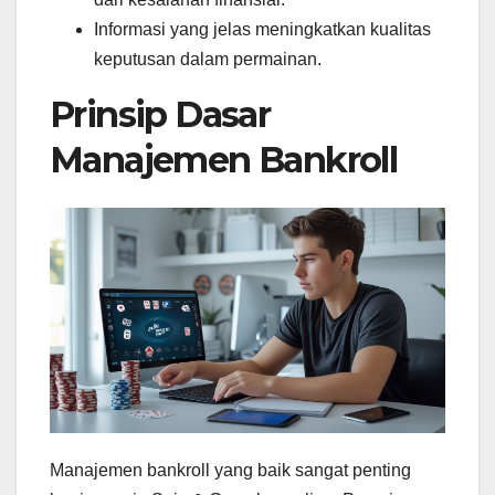
Informasi yang jelas meningkatkan kualitas
keputusan dalam permainan.
Prinsip Dasar
Manajemen Bankroll
Manajemen bankroll yang baik sangat penting