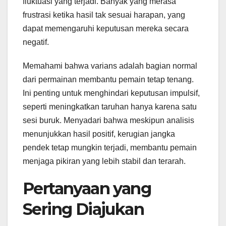
fluktuasi yang terjadi. Banyak yang merasa
frustrasi ketika hasil tak sesuai harapan, yang
dapat memengaruhi keputusan mereka secara
negatif.
Memahami bahwa varians adalah bagian normal
dari permainan membantu pemain tetap tenang.
Ini penting untuk menghindari keputusan impulsif,
seperti meningkatkan taruhan hanya karena satu
sesi buruk. Menyadari bahwa meskipun analisis
menunjukkan hasil positif, kerugian jangka
pendek tetap mungkin terjadi, membantu pemain
menjaga pikiran yang lebih stabil dan terarah.
Pertanyaan yang
Sering Diajukan