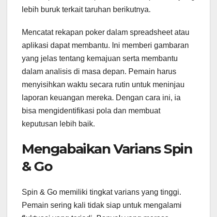
lebih buruk terkait taruhan berikutnya.
Mencatat rekapan poker dalam spreadsheet atau
aplikasi dapat membantu. Ini memberi gambaran
yang jelas tentang kemajuan serta membantu
dalam analisis di masa depan. Pemain harus
menyisihkan waktu secara rutin untuk meninjau
laporan keuangan mereka. Dengan cara ini, ia
bisa mengidentifikasi pola dan membuat
keputusan lebih baik.
Mengabaikan Varians Spin
& Go
Spin & Go memiliki tingkat varians yang tinggi.
Pemain sering kali tidak siap untuk mengalami