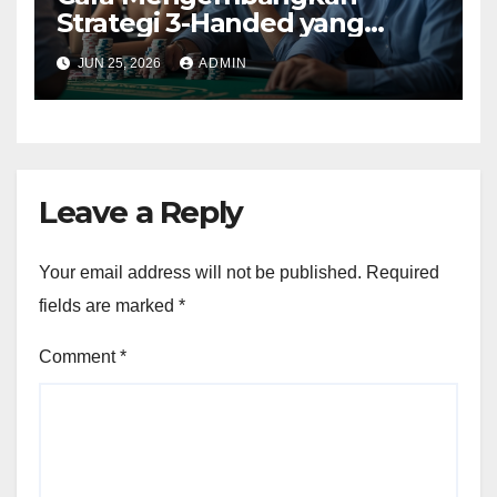
Strategi 3-Handed yang
Efektif di Spin & Go Poker
JUN 25, 2026
ADMIN
Untuk Pemain Sukses
Leave a Reply
Your email address will not be published.
Required
fields are marked
*
Comment
*