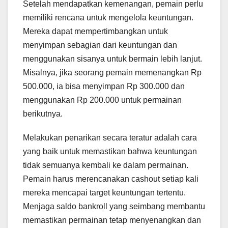
Setelah mendapatkan kemenangan, pemain perlu
memiliki rencana untuk mengelola keuntungan.
Mereka dapat mempertimbangkan untuk
menyimpan sebagian dari keuntungan dan
menggunakan sisanya untuk bermain lebih lanjut.
Misalnya, jika seorang pemain memenangkan Rp
500.000, ia bisa menyimpan Rp 300.000 dan
menggunakan Rp 200.000 untuk permainan
berikutnya.
Melakukan penarikan secara teratur adalah cara
yang baik untuk memastikan bahwa keuntungan
tidak semuanya kembali ke dalam permainan.
Pemain harus merencanakan cashout setiap kali
mereka mencapai target keuntungan tertentu.
Menjaga saldo bankroll yang seimbang membantu
memastikan permainan tetap menyenangkan dan