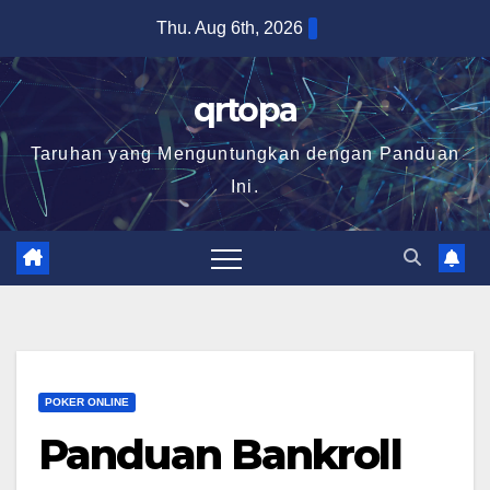
Skip
Thu. Aug 6th, 2026
to
content
qrtopa
Taruhan yang Menguntungkan dengan Panduan
Ini.
POKER ONLINE
Panduan Bankroll