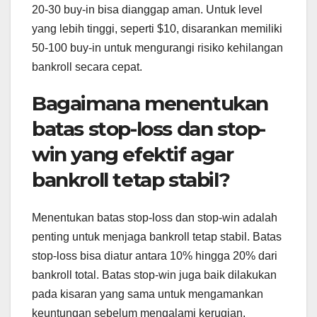
20-30 buy-in bisa dianggap aman. Untuk level
yang lebih tinggi, seperti $10, disarankan memiliki
50-100 buy-in untuk mengurangi risiko kehilangan
bankroll secara cepat.
Bagaimana menentukan
batas stop-loss dan stop-
win yang efektif agar
bankroll tetap stabil?
Menentukan batas stop-loss dan stop-win adalah
penting untuk menjaga bankroll tetap stabil. Batas
stop-loss bisa diatur antara 10% hingga 20% dari
bankroll total. Batas stop-win juga baik dilakukan
pada kisaran yang sama untuk mengamankan
keuntungan sebelum mengalami kerugian.