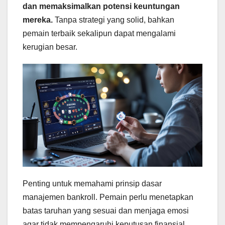
dan memaksimalkan potensi keuntungan
mereka.
Tanpa strategi yang solid, bahkan
pemain terbaik sekalipun dapat mengalami
kerugian besar.
Penting untuk memahami prinsip dasar
manajemen bankroll. Pemain perlu menetapkan
batas taruhan yang sesuai dan menjaga emosi
agar tidak mempengaruhi keputusan finansial.