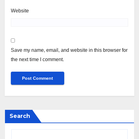
Website
Save my name, email, and website in this browser for
the next time I comment.
Search