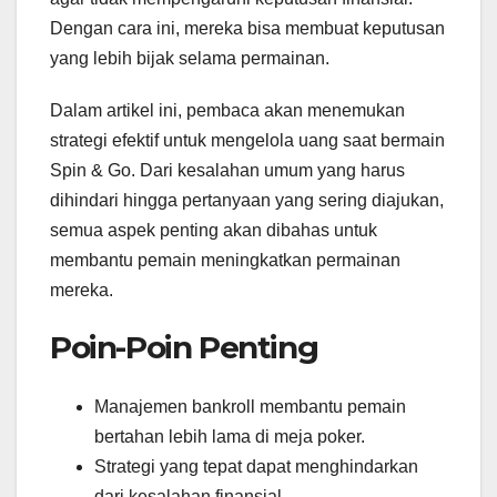
Dengan cara ini, mereka bisa membuat keputusan
yang lebih bijak selama permainan.
Dalam artikel ini, pembaca akan menemukan
strategi efektif untuk mengelola uang saat bermain
Spin & Go. Dari kesalahan umum yang harus
dihindari hingga pertanyaan yang sering diajukan,
semua aspek penting akan dibahas untuk
membantu pemain meningkatkan permainan
mereka.
Poin-Poin Penting
Manajemen bankroll membantu pemain
bertahan lebih lama di meja poker.
Strategi yang tepat dapat menghindarkan
dari kesalahan finansial.