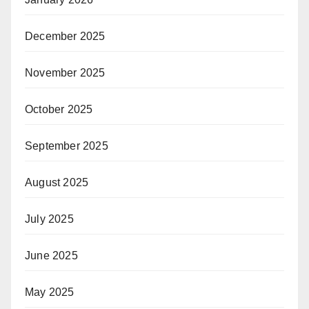
December 2025
November 2025
October 2025
September 2025
August 2025
July 2025
June 2025
May 2025