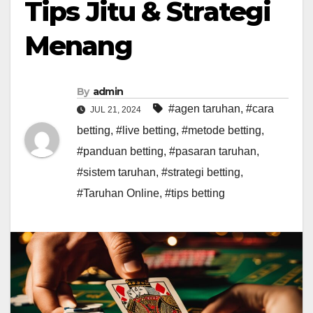
Tips Jitu & Strategi
Menang
By
admin
#agen taruhan
,
#cara
JUL 21, 2024
betting
,
#live betting
,
#metode betting
,
#panduan betting
,
#pasaran taruhan
,
#sistem taruhan
,
#strategi betting
,
#Taruhan Online
,
#tips betting