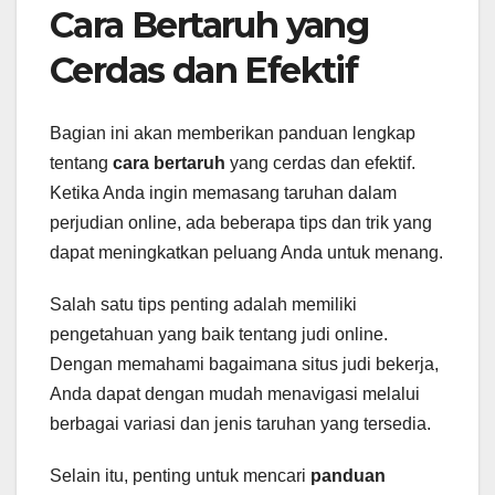
Cara Bertaruh yang
Cerdas dan Efektif
Bagian ini akan memberikan panduan lengkap
tentang
cara bertaruh
yang cerdas dan efektif.
Ketika Anda ingin memasang taruhan dalam
perjudian online, ada beberapa tips dan trik yang
dapat meningkatkan peluang Anda untuk menang.
Salah satu tips penting adalah memiliki
pengetahuan yang baik tentang judi online.
Dengan memahami bagaimana situs judi bekerja,
Anda dapat dengan mudah menavigasi melalui
berbagai variasi dan jenis taruhan yang tersedia.
Selain itu, penting untuk mencari
panduan