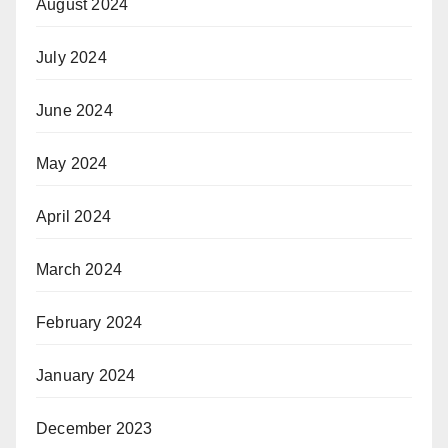
August 2024
July 2024
June 2024
May 2024
April 2024
March 2024
February 2024
January 2024
December 2023