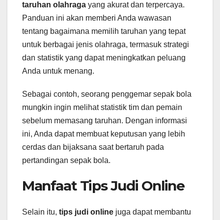
taruhan olahraga
yang akurat dan terpercaya.
Panduan ini akan memberi Anda wawasan
tentang bagaimana memilih taruhan yang tepat
untuk berbagai jenis olahraga, termasuk strategi
dan statistik yang dapat meningkatkan peluang
Anda untuk menang.
Sebagai contoh, seorang penggemar sepak bola
mungkin ingin melihat statistik tim dan pemain
sebelum memasang taruhan. Dengan informasi
ini, Anda dapat membuat keputusan yang lebih
cerdas dan bijaksana saat bertaruh pada
pertandingan sepak bola.
Manfaat Tips Judi Online
Selain itu,
tips judi online
juga dapat membantu