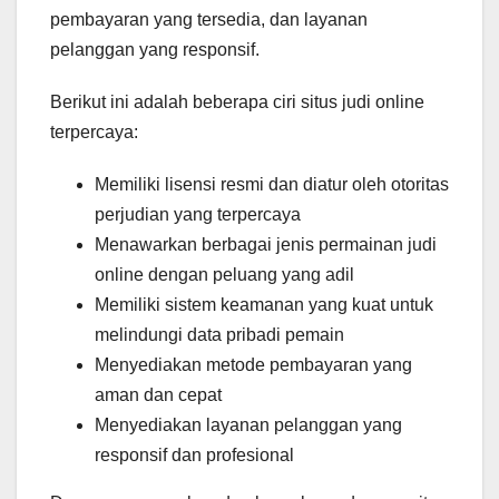
pembayaran yang tersedia, dan layanan
pelanggan yang responsif.
Berikut ini adalah beberapa ciri situs judi online
terpercaya:
Memiliki lisensi resmi dan diatur oleh otoritas
perjudian yang terpercaya
Menawarkan berbagai jenis permainan judi
online dengan peluang yang adil
Memiliki sistem keamanan yang kuat untuk
melindungi data pribadi pemain
Menyediakan metode pembayaran yang
aman dan cepat
Menyediakan layanan pelanggan yang
responsif dan profesional