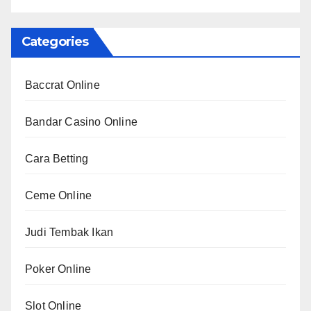
Categories
Baccrat Online
Bandar Casino Online
Cara Betting
Ceme Online
Judi Tembak Ikan
Poker Online
Slot Online