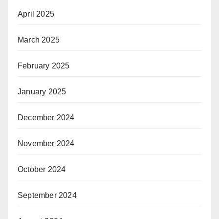
April 2025
March 2025
February 2025
January 2025
December 2024
November 2024
October 2024
September 2024