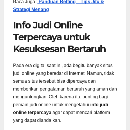
Baca Juga :
Panduan Betting – Tips Jitu &
Strategi Menang
Info Judi Online
Terpercaya untuk
Kesuksesan Bertaruh
Pada era digital saat ini, ada begitu banyak situs
judi online yang beredar di internet. Namun, tidak
semua situs tersebut bisa dipercaya dan
memberikan pengalaman bertaruh yang aman dan
menguntungkan. Oleh karena itu, penting bagi
pemain judi online untuk mengetahui
info judi
online terpercaya
agar dapat mencari platform
yang dapat diandalkan.