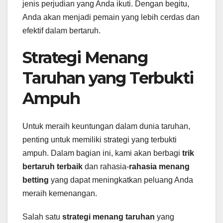
jenis perjudian yang Anda ikuti. Dengan begitu,
Anda akan menjadi pemain yang lebih cerdas dan
efektif dalam bertaruh.
Strategi Menang
Taruhan yang Terbukti
Ampuh
Untuk meraih keuntungan dalam dunia taruhan,
penting untuk memiliki strategi yang terbukti
ampuh. Dalam bagian ini, kami akan berbagi
trik
bertaruh terbaik
dan rahasia-
rahasia menang
betting
yang dapat meningkatkan peluang Anda
meraih kemenangan.
Salah satu
strategi menang taruhan
yang