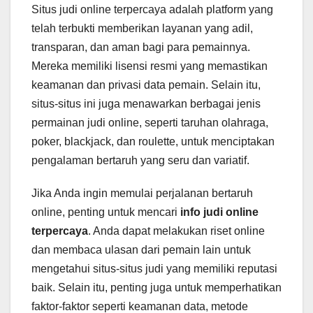
Situs judi online terpercaya adalah platform yang
telah terbukti memberikan layanan yang adil,
transparan, dan aman bagi para pemainnya.
Mereka memiliki lisensi resmi yang memastikan
keamanan dan privasi data pemain. Selain itu,
situs-situs ini juga menawarkan berbagai jenis
permainan judi online, seperti taruhan olahraga,
poker, blackjack, dan roulette, untuk menciptakan
pengalaman bertaruh yang seru dan variatif.
Jika Anda ingin memulai perjalanan bertaruh
online, penting untuk mencari
info judi online
terpercaya
. Anda dapat melakukan riset online
dan membaca ulasan dari pemain lain untuk
mengetahui situs-situs judi yang memiliki reputasi
baik. Selain itu, penting juga untuk memperhatikan
faktor-faktor seperti keamanan data, metode