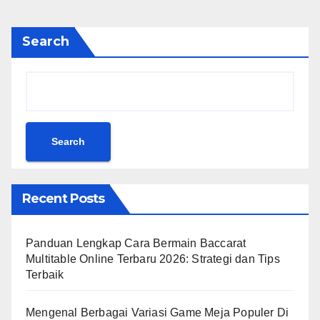
Search
Search
Recent Posts
Panduan Lengkap Cara Bermain Baccarat
Multitable Online Terbaru 2026: Strategi dan Tips
Terbaik
Mengenal Berbagai Variasi Game Meja Populer Di