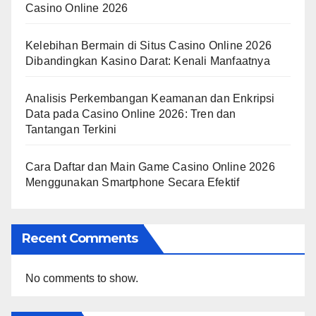
Casino Online 2026
Kelebihan Bermain di Situs Casino Online 2026
Dibandingkan Kasino Darat: Kenali Manfaatnya
Analisis Perkembangan Keamanan dan Enkripsi
Data pada Casino Online 2026: Tren dan
Tantangan Terkini
Cara Daftar dan Main Game Casino Online 2026
Menggunakan Smartphone Secara Efektif
Recent Comments
No comments to show.