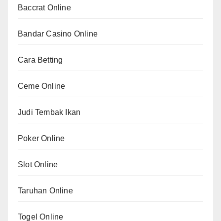
Baccrat Online
Bandar Casino Online
Cara Betting
Ceme Online
Judi Tembak Ikan
Poker Online
Slot Online
Taruhan Online
Togel Online