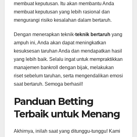
membuat keputusan. Itu akan membantu Anda
membuat keputusan yang lebih rasional dan
mengurangi risiko kesalahan dalam bertaruh.
Dengan menerapkan teknik-
teknik bertaruh
yang
ampuh ini, Anda akan dapat meningkatkan
kesuksesan taruhan Anda dan mendapatkan hasil
yang lebih baik. Selalu ingat untuk mempraktikkan
manajemen bankroll dengan bijak, melakukan
riset sebelum taruhan, serta mengendalikan emosi
saat bertaruh. Semoga berhasil!
Panduan Betting
Terbaik untuk Menang
Akhirnya, inilah saat yang ditunggu-tunggu! Kami