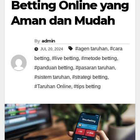
Betting Online yang
Aman dan Mudah
By
admin
#agen taruhan
,
#cara
JUL 20, 2024
betting
,
#live betting
,
#metode betting
,
#panduan betting
,
#pasaran taruhan
,
#sistem taruhan
,
#strategi betting
,
#Taruhan Online
,
#tips betting