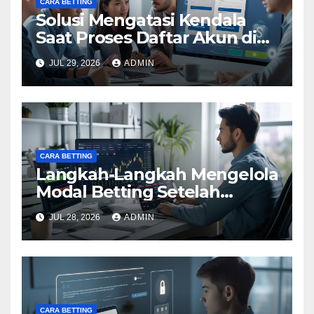
CARA BETTING
Solusi Mengatasi Kendala
Saat Proses Daftar Akun di
Situs Betting Terpercaya
JUL 29, 2026
ADMIN
Dengan Mudah
CARA BETTING
Langkah-Langkah Mengelola
Modal Betting Setelah
Proses Pendaftaran Selesai
JUL 28, 2026
ADMIN
Secara Efektif
CARA BETTING