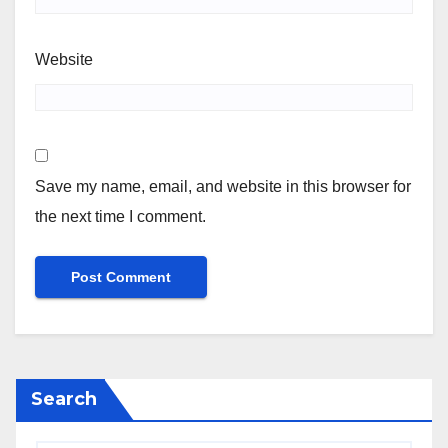
Website
Save my name, email, and website in this browser for
the next time I comment.
Search