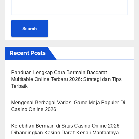
Search
Recent Posts
Panduan Lengkap Cara Bermain Baccarat
Multitable Online Terbaru 2026: Strategi dan Tips
Terbaik
Mengenal Berbagai Variasi Game Meja Populer Di
Casino Online 2026
Kelebihan Bermain di Situs Casino Online 2026
Dibandingkan Kasino Darat: Kenali Manfaatnya