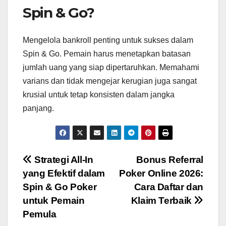
Spin & Go?
Mengelola bankroll penting untuk sukses dalam
Spin & Go. Pemain harus menetapkan batasan
jumlah uang yang siap dipertaruhkan. Memahami
varians dan tidak mengejar kerugian juga sangat
krusial untuk tetap konsisten dalam jangka
panjang.
Post
Strategi All-In
Bonus Referral
yang Efektif dalam
Poker Online 2026:
navigation
Spin & Go Poker
Cara Daftar dan
untuk Pemain
Klaim Terbaik
Pemula