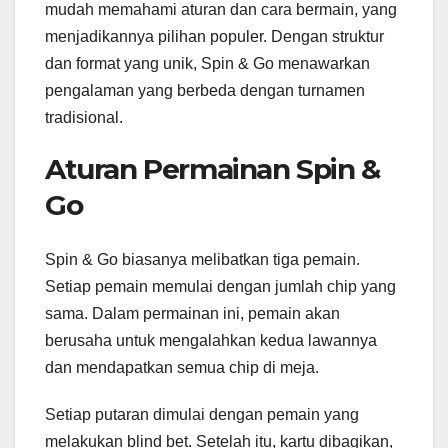
mudah memahami aturan dan cara bermain, yang
menjadikannya pilihan populer. Dengan struktur
dan format yang unik, Spin & Go menawarkan
pengalaman yang berbeda dengan turnamen
tradisional.
Aturan Permainan Spin &
Go
Spin & Go biasanya melibatkan tiga pemain.
Setiap pemain memulai dengan jumlah chip yang
sama. Dalam permainan ini, pemain akan
berusaha untuk mengalahkan kedua lawannya
dan mendapatkan semua chip di meja.
Setiap putaran dimulai dengan pemain yang
melakukan blind bet. Setelah itu, kartu dibagikan,