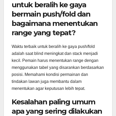
untuk beralih ke gaya
bermain push/fold dan
bagaimana menentukan
range yang tepat?
Waktu terbaik untuk beralih ke gaya push/fold
adalah saat blind meningkat dan stack menjadi
kecil. Pemain harus menentukan range dengan
menggunakan tabel yang disarankan berdasarkan
posisi. Memahami kondisi permainan dan
tindakan lawan juga membantu dalam
menentukan agar keputusan lebih tepat.
Kesalahan paling umum
apa yang sering dilakukan