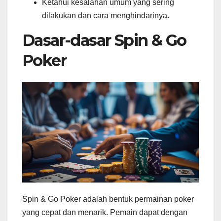
Ketahui kesalahan umum yang sering
dilakukan dan cara menghindarinya.
Dasar-dasar Spin & Go
Poker
Spin & Go Poker adalah bentuk permainan poker
yang cepat dan menarik. Pemain dapat dengan