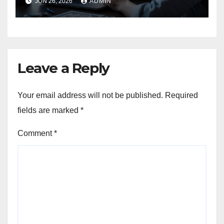
JUN 26, 2026
ADMIN
Strategi Cerdas untuk
Sukses di Meja Hijau
Leave a Reply
Your email address will not be published.
Required
fields are marked
*
Comment
*