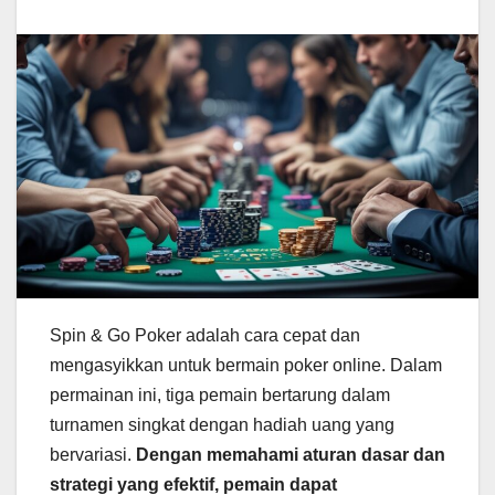
Spin & Go Poker adalah cara cepat dan
mengasyikkan untuk bermain poker online. Dalam
permainan ini, tiga pemain bertarung dalam
turnamen singkat dengan hadiah uang yang
bervariasi.
Dengan memahami aturan dasar dan
strategi yang efektif, pemain dapat