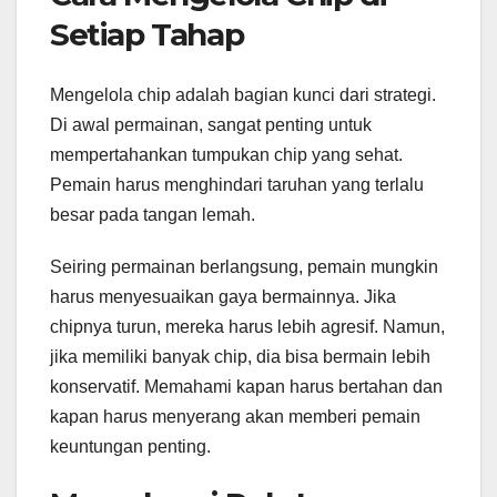
Setiap Tahap
Mengelola chip adalah bagian kunci dari strategi.
Di awal permainan, sangat penting untuk
mempertahankan tumpukan chip yang sehat.
Pemain harus menghindari taruhan yang terlalu
besar pada tangan lemah.
Seiring permainan berlangsung, pemain mungkin
harus menyesuaikan gaya bermainnya. Jika
chipnya turun, mereka harus lebih agresif. Namun,
jika memiliki banyak chip, dia bisa bermain lebih
konservatif. Memahami kapan harus bertahan dan
kapan harus menyerang akan memberi pemain
keuntungan penting.