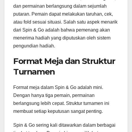
dan permainan berlangsung dalam sejumlah
putaran. Pemain dapat melakukan taruhan, cek,
atau fold sesuai situasi. Salah satu aspek menarik
dari Spin & Go adalah bahwa pemenang akan
menerima hadiah yang diputuskan oleh sistem
pengundian hadiah.
Format Meja dan Struktur
Turnamen
Format meja dalam Spin & Go adalah mini.
Dengan hanya tiga pemain, permainan
berlangsung lebih cepat. Struktur turnamen ini
membuat setiap keputusan sangat penting.
Spin & Go sering kali ditawarkan dalam berbagai