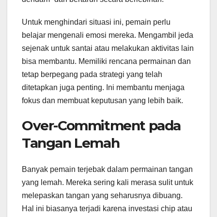
Untuk menghindari situasi ini, pemain perlu
belajar mengenali emosi mereka. Mengambil jeda
sejenak untuk santai atau melakukan aktivitas lain
bisa membantu. Memiliki rencana permainan dan
tetap berpegang pada strategi yang telah
ditetapkan juga penting. Ini membantu menjaga
fokus dan membuat keputusan yang lebih baik.
Over-Commitment pada
Tangan Lemah
Banyak pemain terjebak dalam permainan tangan
yang lemah. Mereka sering kali merasa sulit untuk
melepaskan tangan yang seharusnya dibuang.
Hal ini biasanya terjadi karena investasi chip atau