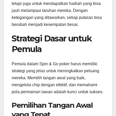
tetapi juga untuk mendapatkan hadiah yang bisa
jauh melampaui taruhan mereka. Dengan
ketegangan yang ditawarkan, setiap putaran bisa
berubah menjadi kesempatan besar.
Strategi Dasar untuk
Pemula
Pemula dalam Spin & Go poker harus memiliki
strategi yang jelas untuk meningkatkan peluang
mereka. Memilih tangan awal yang baik,
mengelola chip dengan efektif, dan memahami
pola permainan lawan adalah kunci untuk sukses.
Pemilihan Tangan Awal
yang Tepat