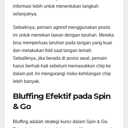
informasi lebih untuk menentukan langkah
selanjutnya.
Sebaiknya, pemain agresif menggunakan posisi
ini untuk menekan lawan dengan taruhan. Mereka
bisa memperluas taruhan pada tangan yang kuat
dan melakukan fold saat tangan lemah.
Sebaliknya, jika berada di posisi awal, pemain
harus berhati-hati sebelum memasukkan chip ke
dalam pot. Ini mengurangi risiko kehilangan chip
lebih banyak.
Bluffing Efektif pada Spin
& Go
Bluffing adalah strategi kunci dalam Spin & Go.