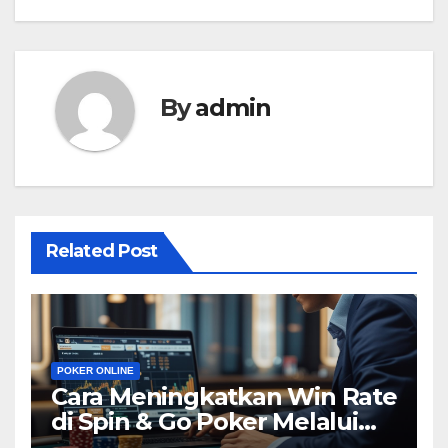
By
admin
Related Post
POKER ONLINE
Cara Meningkatkan Win Rate
di Spin & Go Poker Melalui
Analisis Statistik yang Efektif