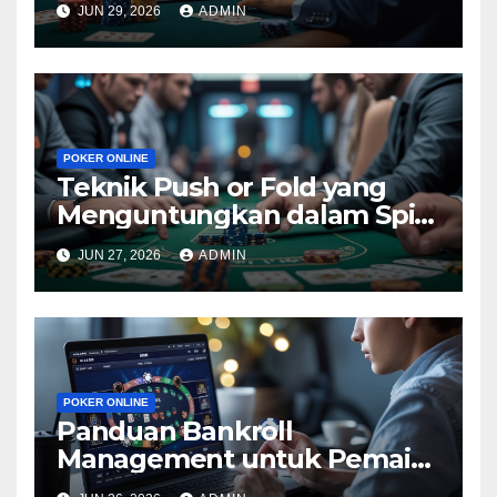
JUN 29, 2026
ADMIN
POKER ONLINE
Teknik Push or Fold yang
Menguntungkan dalam Spin
& Go Poker: Panduan
JUN 27, 2026
ADMIN
Strategis untuk Pemain
Pemula dan Berpengalaman
POKER ONLINE
Panduan Bankroll
Management untuk Pemain
Spin & Go Poker Online: