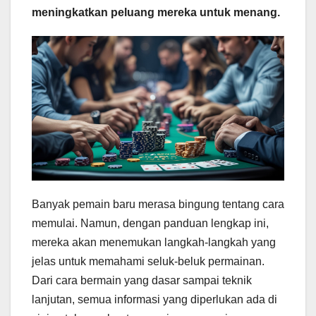
meningkatkan peluang mereka untuk menang.
Banyak pemain baru merasa bingung tentang cara
memulai. Namun, dengan panduan lengkap ini,
mereka akan menemukan langkah-langkah yang
jelas untuk memahami seluk-beluk permainan.
Dari cara bermain yang dasar sampai teknik
lanjutan, semua informasi yang diperlukan ada di