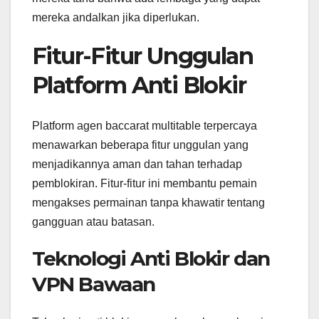
mereka andalkan jika diperlukan.
Fitur-Fitur Unggulan
Platform Anti Blokir
Platform agen baccarat multitable terpercaya
menawarkan beberapa fitur unggulan yang
menjadikannya aman dan tahan terhadap
pemblokiran. Fitur-fitur ini membantu pemain
mengakses permainan tanpa khawatir tentang
gangguan atau batasan.
Teknologi Anti Blokir dan
VPN Bawaan