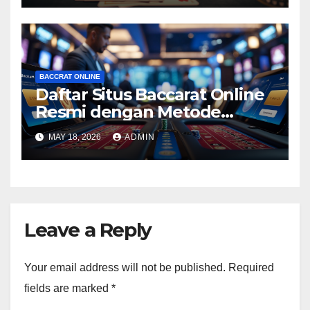
Platforms
BACCRAT ONLINE
Daftar Situs Baccarat Online
Resmi dengan Metode
Pembayaran Lengkap —
MAY 18, 2026
ADMIN
Trusted Sites, Payment
Options, and How to Choose
Leave a Reply
Your email address will not be published.
Required
fields are marked
*