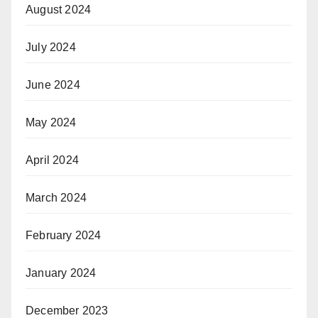
August 2024
July 2024
June 2024
May 2024
April 2024
March 2024
February 2024
January 2024
December 2023