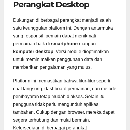
Perangkat Desktop
Dukungan di berbagai perangkat menjadi salah
satu keunggulan platform ini. Dengan antarmuka
yang responsif, pemain dapat menikmati
permainan baik di
smartphone
maupun
komputer desktop
. Versi mobile dioptimalkan
untuk meminimalkan penggunaan data dan
memberikan pengalaman yang mulus.
Platform ini memastikan bahwa fitur-fitur seperti
chat langsung, dashboard permainan, dan metode
pembayaran tetap mudah diakses. Selain itu,
pengguna tidak perlu mengunduh aplikasi
tambahan. Cukup dengan browser, mereka dapat
segera terhubung dan mulai bermain.
Ketersediaan di berbagai perangkat