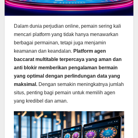
Dalam dunia perjudian online, pemain sering kali
mencari platform yang tidak hanya menawarkan
berbagai permainan, tetapi juga menjamin
keamanan dan keandalan.
Platform agen
baccarat multitable terpercaya yang aman dan
anti blokir memberikan pengalaman bermain
yang optimal dengan perlindungan data yang
maksimal.
Dengan semakin meningkatnya jumlah
situs, penting bagi pemain untuk memilih agen
yang kredibel dan aman.