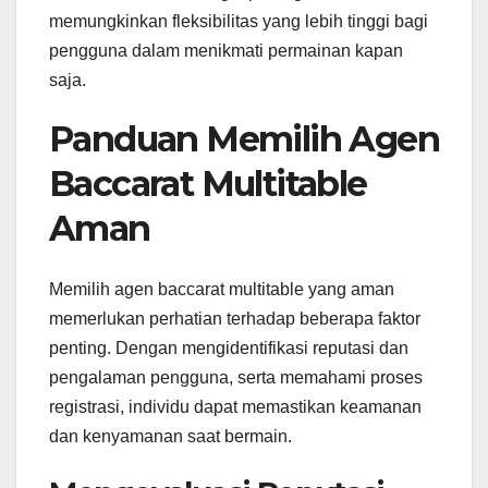
memungkinkan fleksibilitas yang lebih tinggi bagi
pengguna dalam menikmati permainan kapan
saja.
Panduan Memilih Agen
Baccarat Multitable
Aman
Memilih agen baccarat multitable yang aman
memerlukan perhatian terhadap beberapa faktor
penting. Dengan mengidentifikasi reputasi dan
pengalaman pengguna, serta memahami proses
registrasi, individu dapat memastikan keamanan
dan kenyamanan saat bermain.