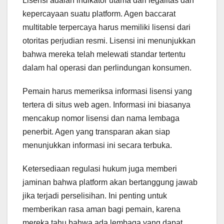
Lisensi adalah indikator utama dari legalitas dan
kepercayaan suatu platform. Agen baccarat
multitable terpercaya harus memiliki lisensi dari
otoritas perjudian resmi. Lisensi ini menunjukkan
bahwa mereka telah melewati standar tertentu
dalam hal operasi dan perlindungan konsumen.
Pemain harus memeriksa informasi lisensi yang
tertera di situs web agen. Informasi ini biasanya
mencakup nomor lisensi dan nama lembaga
penerbit. Agen yang transparan akan siap
menunjukkan informasi ini secara terbuka.
Ketersediaan regulasi hukum juga memberi
jaminan bahwa platform akan bertanggung jawab
jika terjadi perselisihan. Ini penting untuk
memberikan rasa aman bagi pemain, karena
mereka tahu bahwa ada lembaga yang dapat