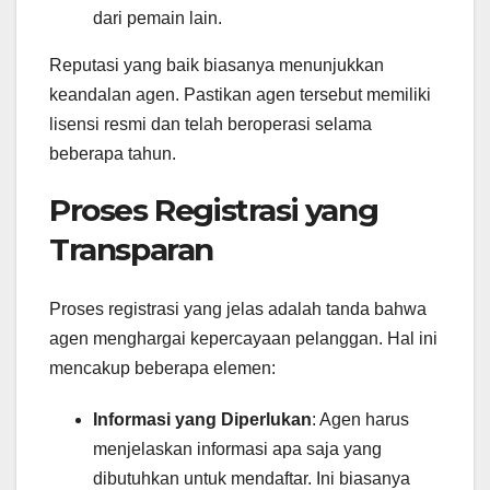
dari pemain lain.
Reputasi yang baik biasanya menunjukkan
keandalan agen. Pastikan agen tersebut memiliki
lisensi resmi dan telah beroperasi selama
beberapa tahun.
Proses Registrasi yang
Transparan
Proses registrasi yang jelas adalah tanda bahwa
agen menghargai kepercayaan pelanggan. Hal ini
mencakup beberapa elemen:
Informasi yang Diperlukan
: Agen harus
menjelaskan informasi apa saja yang
dibutuhkan untuk mendaftar. Ini biasanya