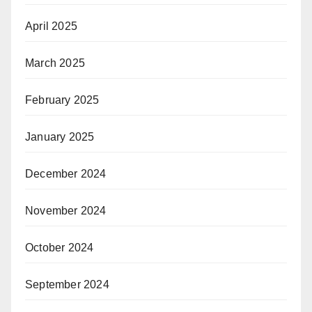
April 2025
March 2025
February 2025
January 2025
December 2024
November 2024
October 2024
September 2024