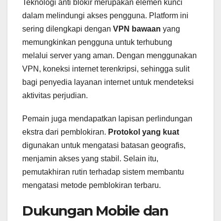
Teknologi anti blokir merupakan elemen kunci
dalam melindungi akses pengguna. Platform ini
sering dilengkapi dengan
VPN bawaan
yang
memungkinkan pengguna untuk terhubung
melalui server yang aman. Dengan menggunakan
VPN, koneksi internet terenkripsi, sehingga sulit
bagi penyedia layanan internet untuk mendeteksi
aktivitas perjudian.
Pemain juga mendapatkan lapisan perlindungan
ekstra dari pemblokiran.
Protokol yang kuat
digunakan untuk mengatasi batasan geografis,
menjamin akses yang stabil. Selain itu,
pemutakhiran rutin terhadap sistem membantu
mengatasi metode pemblokiran terbaru.
Dukungan Mobile dan