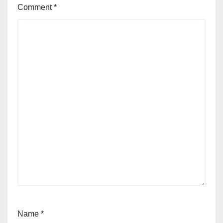
Comment
*
Name
*