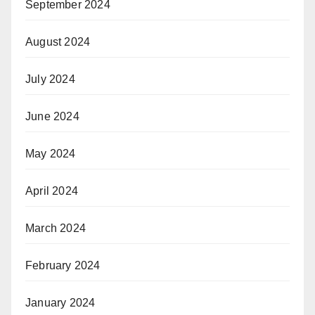
September 2024
August 2024
July 2024
June 2024
May 2024
April 2024
March 2024
February 2024
January 2024