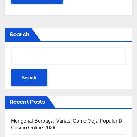
Search
Search
Recent Posts
Mengenal Berbagai Variasi Game Meja Populer Di
Casino Online 2026