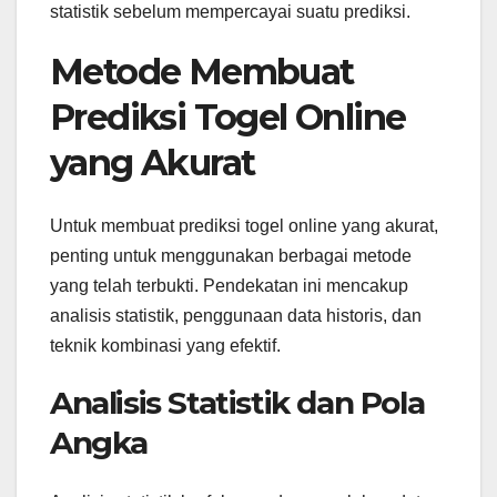
statistik sebelum mempercayai suatu prediksi.
Metode Membuat
Prediksi Togel Online
yang Akurat
Untuk membuat prediksi togel online yang akurat,
penting untuk menggunakan berbagai metode
yang telah terbukti. Pendekatan ini mencakup
analisis statistik, penggunaan data historis, dan
teknik kombinasi yang efektif.
Analisis Statistik dan Pola
Angka