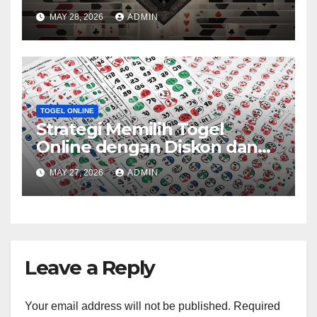
Terbesar Untuk Member
MAY 28, 2026
ADMIN
Setia — Exclusive Discounts
and Loyalty Benefits
TOGEL ONLINE
Strategi Memilih Togel
Online dengan Diskon dan
Cashback Tinggi: Practical
MAY 27, 2026
ADMIN
Tips for Maximizing Value
and Minimizing Risk
Leave a Reply
Your email address will not be published.
Required