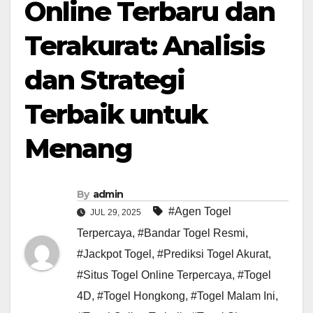
Online Terbaru dan
Terakurat: Analisis
dan Strategi
Terbaik untuk
Menang
By
admin
#Agen Togel
JUL 29, 2025
Terpercaya
,
#Bandar Togel Resmi
,
#Jackpot Togel
,
#Prediksi Togel Akurat
,
#Situs Togel Online Terpercaya
,
#Togel
4D
,
#Togel Hongkong
,
#Togel Malam Ini
,