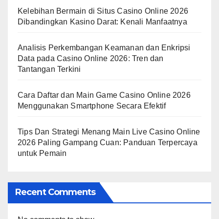
Kelebihan Bermain di Situs Casino Online 2026
Dibandingkan Kasino Darat: Kenali Manfaatnya
Analisis Perkembangan Keamanan dan Enkripsi
Data pada Casino Online 2026: Tren dan
Tantangan Terkini
Cara Daftar dan Main Game Casino Online 2026
Menggunakan Smartphone Secara Efektif
Tips Dan Strategi Menang Main Live Casino Online
2026 Paling Gampang Cuan: Panduan Terpercaya
untuk Pemain
Recent Comments