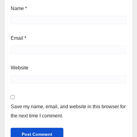
Name
*
Email
*
Website
Save my name, email, and website in this browser for
the next time I comment.