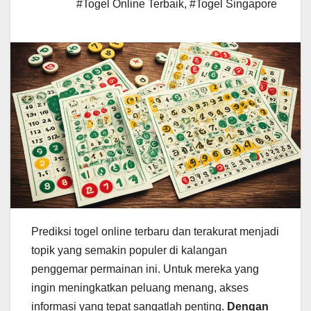
#Togel Online Terbaik
,
#Togel Singapore
Prediksi togel online terbaru dan terakurat menjadi
topik yang semakin populer di kalangan
penggemar permainan ini. Untuk mereka yang
ingin meningkatkan peluang menang, akses
informasi yang tepat sangatlah penting.
Dengan