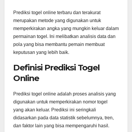
Prediksi togel online terbaru dan terakurat
merupakan metode yang digunakan untuk
memperkirakan angka yang mungkin keluar dalam
permainan togel. Ini melibatkan analisis data dan
pola yang bisa membantu pemain membuat
keputusan yang lebih baik.
Definisi Prediksi Togel
Online
Prediksi togel online adalah proses analisis yang
digunakan untuk memperkirakan nomor togel
yang akan keluar. Prediksi ini seringkali
didasarkan pada data statistik sebelumnya, tren,
dan faktor lain yang bisa mempengaruhi hasil.