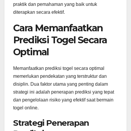
praktik dan pemahaman yang baik untuk
diterapkan secara efektif.
Cara Memanfaatkan
Prediksi Togel Secara
Optimal
Memanfaatkan prediksi togel secara optimal
memerlukan pendekatan yang terstruktur dan
disiplin. Dua faktor utama yang penting dalam
strategi ini adalah penerapan prediksi yang tepat
dan pengelolaan risiko yang efektif saat bermain
togel online.
Strategi Penerapan