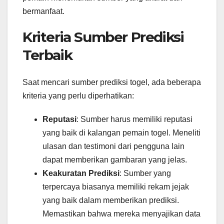
bermanfaat.
Kriteria Sumber Prediksi
Terbaik
Saat mencari sumber prediksi togel, ada beberapa
kriteria yang perlu diperhatikan:
Reputasi
: Sumber harus memiliki reputasi
yang baik di kalangan pemain togel. Meneliti
ulasan dan testimoni dari pengguna lain
dapat memberikan gambaran yang jelas.
Keakuratan Prediksi
: Sumber yang
terpercaya biasanya memiliki rekam jejak
yang baik dalam memberikan prediksi.
Memastikan bahwa mereka menyajikan data