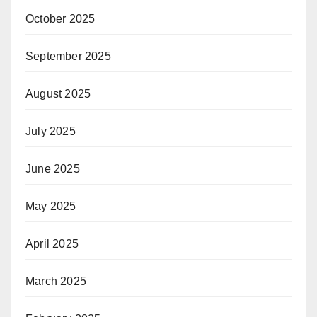
October 2025
September 2025
August 2025
July 2025
June 2025
May 2025
April 2025
March 2025