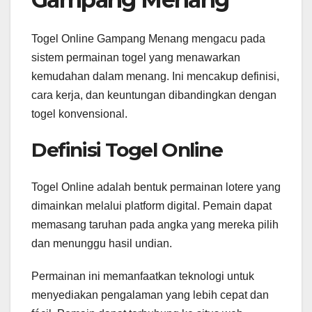
Togel Online Gampang Menang mengacu pada
sistem permainan togel yang menawarkan
kemudahan dalam menang. Ini mencakup definisi,
cara kerja, dan keuntungan dibandingkan dengan
togel konvensional.
Definisi Togel Online
Togel Online adalah bentuk permainan lotere yang
dimainkan melalui platform digital. Pemain dapat
memasang taruhan pada angka yang mereka pilih
dan menunggu hasil undian.
Permainan ini memanfaatkan teknologi untuk
menyediakan pengalaman yang lebih cepat dan