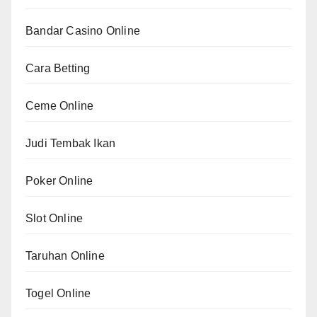
Bandar Casino Online
Cara Betting
Ceme Online
Judi Tembak Ikan
Poker Online
Slot Online
Taruhan Online
Togel Online