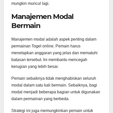
mungkin muncul lagi.
Manajemen Modal
Bermain
Manajemen modal adalah aspek penting dalam
permainan Togel online. Pemain harus
menetapkan anggaran yang jelas dan mematuhi
batasan tersebut. Ini membantu mencegah
kerugian yang lebih besar.
Pemain sebaiknya tidak menghabiskan seluruh
modal dalam satu kali bermain. Sebaiknya, bagi
modal menjadi beberapa bagian untuk digunakan
dalam permainan yang berbeda.
Strategi ini juga memungkinkan pemain untuk