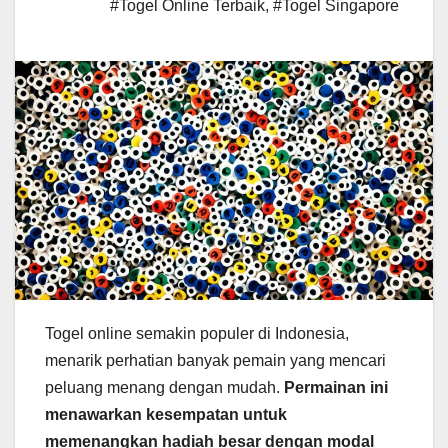
#Togel Online Terbaik
,
#Togel Singapore
Togel online semakin populer di Indonesia,
menarik perhatian banyak pemain yang mencari
peluang menang dengan mudah.
Permainan ini
menawarkan kesempatan untuk
memenangkan hadiah besar dengan modal