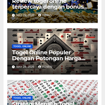
Review togel online
terpercaya dengan bonus
dan diskon terbaik 2026 —
MAY 29, 2026
ADMIN
Trusted Platforms, Bonus
Breakdown, and How to
Choose
TOGEL ONLINE
Togel Online Populer
Dengan Potongan Harga
Terbesar Untuk Member
MAY 28, 2026
ADMIN
Setia — Exclusive Discounts
and Loyalty Benefits
TOGEL ONLINE
Strategi Memilih Togel