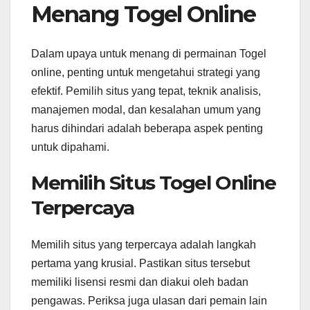
Menang Togel Online
Dalam upaya untuk menang di permainan Togel
online, penting untuk mengetahui strategi yang
efektif. Pemilih situs yang tepat, teknik analisis,
manajemen modal, dan kesalahan umum yang
harus dihindari adalah beberapa aspek penting
untuk dipahami.
Memilih Situs Togel Online
Terpercaya
Memilih situs yang terpercaya adalah langkah
pertama yang krusial. Pastikan situs tersebut
memiliki lisensi resmi dan diakui oleh badan
pengawas. Periksa juga ulasan dari pemain lain