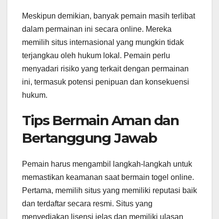
Meskipun demikian, banyak pemain masih terlibat
dalam permainan ini secara online. Mereka
memilih situs internasional yang mungkin tidak
terjangkau oleh hukum lokal. Pemain perlu
menyadari risiko yang terkait dengan permainan
ini, termasuk potensi penipuan dan konsekuensi
hukum.
Tips Bermain Aman dan
Bertanggung Jawab
Pemain harus mengambil langkah-langkah untuk
memastikan keamanan saat bermain togel online.
Pertama, memilih situs yang memiliki reputasi baik
dan terdaftar secara resmi. Situs yang
menyediakan lisensi jelas dan memiliki ulasan