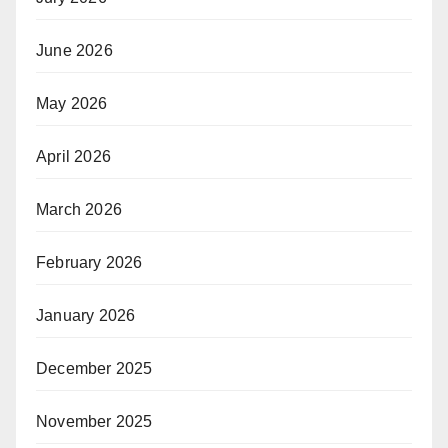
June 2026
May 2026
April 2026
March 2026
February 2026
January 2026
December 2025
November 2025