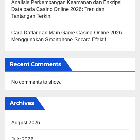
Analisis Perkembangan Keamanan dan Enkripsi
Data pada Casino Online 2026: Tren dan
Tantangan Terkini
Cara Daftar dan Main Game Casino Online 2026
Menggunakan Smartphone Secara Efektif
Recent Comments
No comments to show.
Archives
August 2026
July 2026