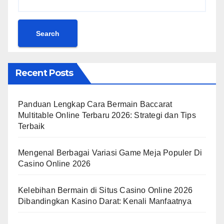
Search
Recent Posts
Panduan Lengkap Cara Bermain Baccarat
Multitable Online Terbaru 2026: Strategi dan Tips
Terbaik
Mengenal Berbagai Variasi Game Meja Populer Di
Casino Online 2026
Kelebihan Bermain di Situs Casino Online 2026
Dibandingkan Kasino Darat: Kenali Manfaatnya