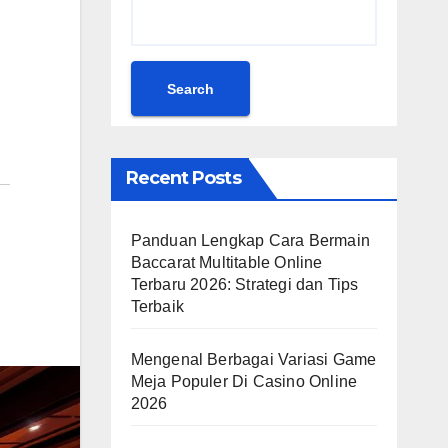
Search
Recent Posts
Panduan Lengkap Cara Bermain
Baccarat Multitable Online
Terbaru 2026: Strategi dan Tips
Terbaik
Mengenal Berbagai Variasi Game
Meja Populer Di Casino Online
2026