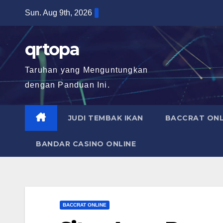
Skip
Sun. Aug 9th, 2026
to
content
qrtopa
Taruhan yang Menguntungkan
dengan Panduan Ini.
JUDI TEMBAK IKAN
BACCRAT ONL
BANDAR CASINO ONLINE
BACCRAT ONLINE