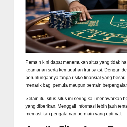
Pemain kini dapat menemukan situs yang tidak h
keamanan serta kemudahan transaksi. Dengan dep
peruntungannya tanpa risiko finansial yang besar
menarik bagi pemula maupun pemain berpengala
Selain itu, situs-situs ini sering kali menawarkan
yang diberikan. Menggali informasi lebih jauh tent
memastikan pengalaman bermain yang optimal.