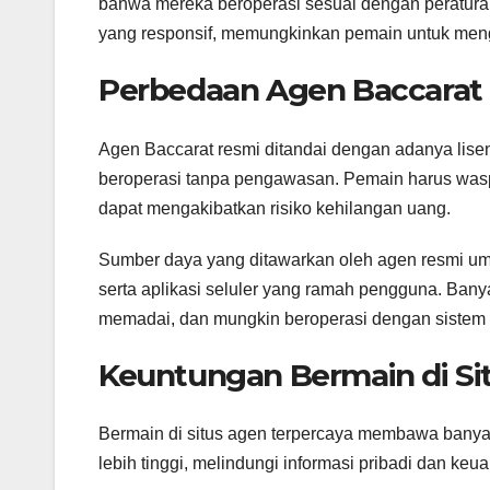
bahwa mereka beroperasi sesuai dengan peraturan
yang responsif, memungkinkan pemain untuk men
Perbedaan Agen Baccarat 
Agen Baccarat resmi ditandai dengan adanya lisen
beroperasi tanpa pengawasan. Pemain harus waspa
dapat mengakibatkan risiko kehilangan uang.
Sumber daya yang ditawarkan oleh agen resmi umu
serta aplikasi seluler yang ramah pengguna. Ban
memadai, dan mungkin beroperasi dengan sistem
Keuntungan Bermain di Si
Bermain di situs agen terpercaya membawa banya
lebih tinggi, melindungi informasi pribadi dan keu