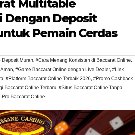
at Multitable
i Dengan Deposit
untuk Pemain Cerdas
e Deposit Murah
,
#Cara Menang Konsisten di Baccarat Online
,
n Aman
,
#Game Baccarat Online dengan Live Dealer
,
#Link
ya
,
#Platform Baccarat Online Terbaik 2026
,
#Promo Cashback
i Baccarat Online Terbaru
,
#Situs Baccarat Online Tanpa
 Pro Baccarat Online