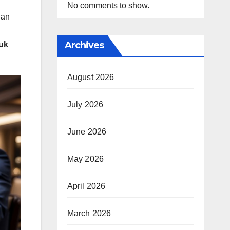
No comments to show.
ian
Archives
uk
August 2026
July 2026
June 2026
May 2026
April 2026
March 2026