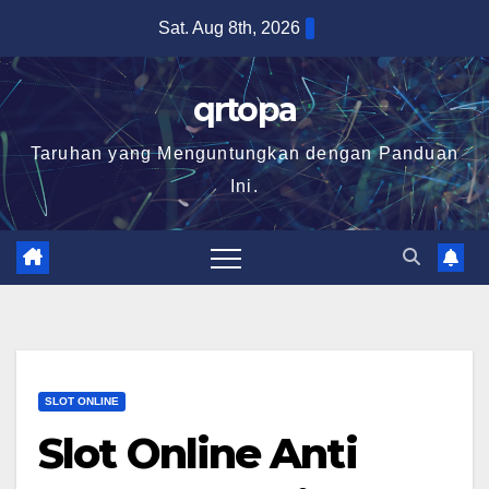
Skip
Sat. Aug 8th, 2026
to
content
qrtopa
Taruhan yang Menguntungkan dengan Panduan
Ini.
SLOT ONLINE
Slot Online Anti