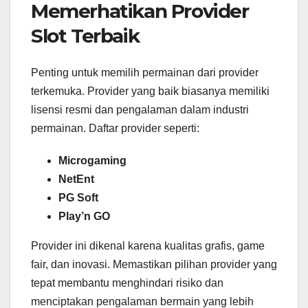
Memerhatikan Provider
Slot Terbaik
Penting untuk memilih permainan dari provider
terkemuka. Provider yang baik biasanya memiliki
lisensi resmi dan pengalaman dalam industri
permainan. Daftar provider seperti:
Microgaming
NetEnt
PG Soft
Play’n GO
Provider ini dikenal karena kualitas grafis, game
fair, dan inovasi. Memastikan pilihan provider yang
tepat membantu menghindari risiko dan
menciptakan pengalaman bermain yang lebih