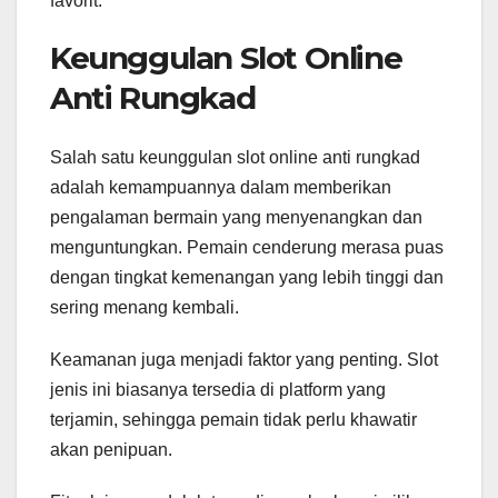
favorit.
Keunggulan Slot Online
Anti Rungkad
Salah satu keunggulan slot online anti rungkad
adalah kemampuannya dalam memberikan
pengalaman bermain yang menyenangkan dan
menguntungkan. Pemain cenderung merasa puas
dengan tingkat kemenangan yang lebih tinggi dan
sering menang kembali.
Keamanan juga menjadi faktor yang penting. Slot
jenis ini biasanya tersedia di platform yang
terjamin, sehingga pemain tidak perlu khawatir
akan penipuan.