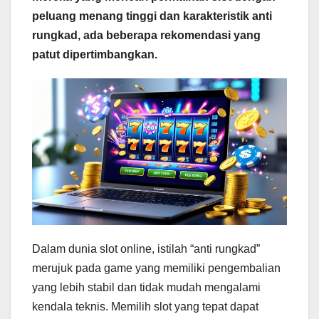
peluang menang tinggi dan karakteristik anti
rungkad, ada beberapa rekomendasi yang
patut dipertimbangkan.
Dalam dunia slot online, istilah “anti rungkad”
merujuk pada game yang memiliki pengembalian
yang lebih stabil dan tidak mudah mengalami
kendala teknis. Memilih slot yang tepat dapat