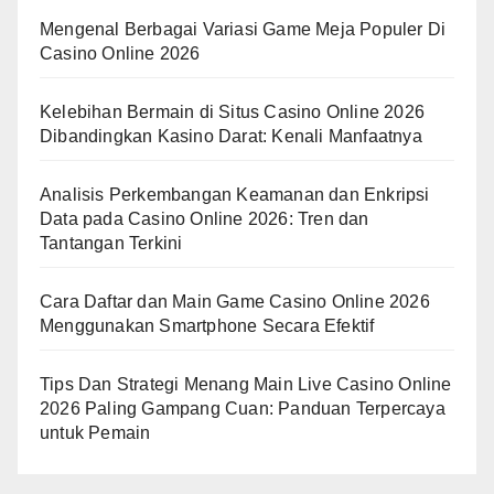
Mengenal Berbagai Variasi Game Meja Populer Di
Casino Online 2026
Kelebihan Bermain di Situs Casino Online 2026
Dibandingkan Kasino Darat: Kenali Manfaatnya
Analisis Perkembangan Keamanan dan Enkripsi
Data pada Casino Online 2026: Tren dan
Tantangan Terkini
Cara Daftar dan Main Game Casino Online 2026
Menggunakan Smartphone Secara Efektif
Tips Dan Strategi Menang Main Live Casino Online
2026 Paling Gampang Cuan: Panduan Terpercaya
untuk Pemain