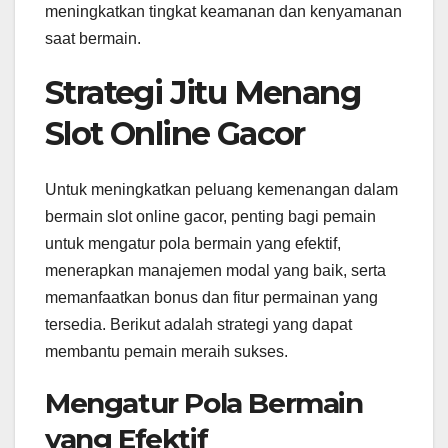
meningkatkan tingkat keamanan dan kenyamanan
saat bermain.
Strategi Jitu Menang
Slot Online Gacor
Untuk meningkatkan peluang kemenangan dalam
bermain slot online gacor, penting bagi pemain
untuk mengatur pola bermain yang efektif,
menerapkan manajemen modal yang baik, serta
memanfaatkan bonus dan fitur permainan yang
tersedia. Berikut adalah strategi yang dapat
membantu pemain meraih sukses.
Mengatur Pola Bermain
yang Efektif