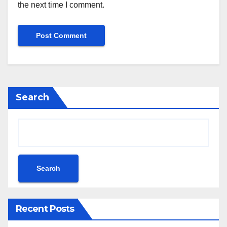
the next time I comment.
Search
Search
Recent Posts