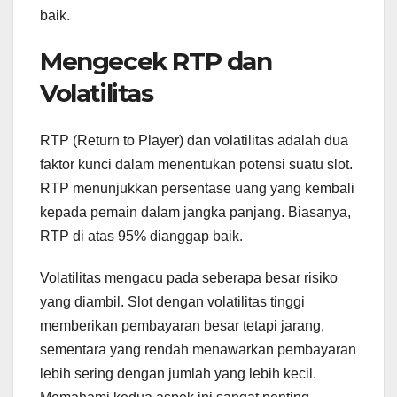
baik.
Mengecek RTP dan
Volatilitas
RTP (Return to Player) dan volatilitas adalah dua
faktor kunci dalam menentukan potensi suatu slot.
RTP menunjukkan persentase uang yang kembali
kepada pemain dalam jangka panjang. Biasanya,
RTP di atas 95% dianggap baik.
Volatilitas mengacu pada seberapa besar risiko
yang diambil. Slot dengan volatilitas tinggi
memberikan pembayaran besar tetapi jarang,
sementara yang rendah menawarkan pembayaran
lebih sering dengan jumlah yang lebih kecil.